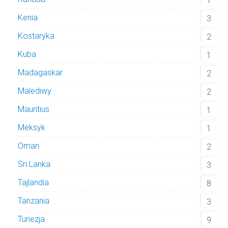
1
Kenia
3
Kostaryka
2
Kuba
1
Madagaskar
2
Malediwy
2
Mauritius
1
Meksyk
1
Oman
2
Sri Lanka
3
Tajlandia
8
Tanzania
3
Tunezja
9