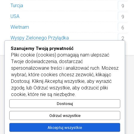
Turcja
9
USA
9
Wietnam
6
Wyspy Zielonego Przylądka
2
Szanujemy Twoją prywatność
Pliki cookie (cookies) pomagają nam ulepszać
Twoje doświadczenia, dostarczać
spersonalizowane treści i analizować ruch. Możesz
wybrać, które cookies chcesz zezwolić, klikając
Dostosuj
. Kliknij
Akceptuj wszystkie
, aby wyrazić
zgodę, lub
Odrzuć wszystkie
, aby odrzucić pliki
Informacje / Kontakt
/
Informacje o Cookies
cookie, które nie są niezbędne.
Najlepsze Hotele Wellness
Copyright © 2026
Dostosuj
Odrzuć wszystkie
Akceptuj wszystkie