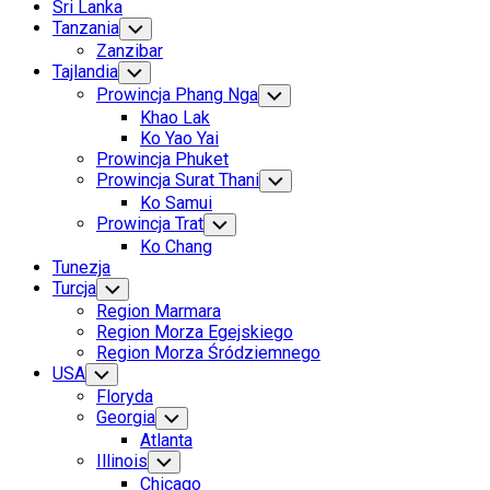
Sri Lanka
Tanzania
Toggle
Child
Zanzibar
Menu
Tajlandia
Toggle
Child
Prowincja Phang Nga
Toggle
Menu
Child
Khao Lak
Menu
Ko Yao Yai
Prowincja Phuket
Prowincja Surat Thani
Toggle
Child
Ko Samui
Menu
Prowincja Trat
Toggle
Child
Ko Chang
Menu
Tunezja
Turcja
Toggle
Child
Region Marmara
Menu
Region Morza Egejskiego
Region Morza Śródziemnego
USA
Toggle
Child
Floryda
Menu
Georgia
Toggle
Child
Atlanta
Menu
Illinois
Toggle
Child
Chicago