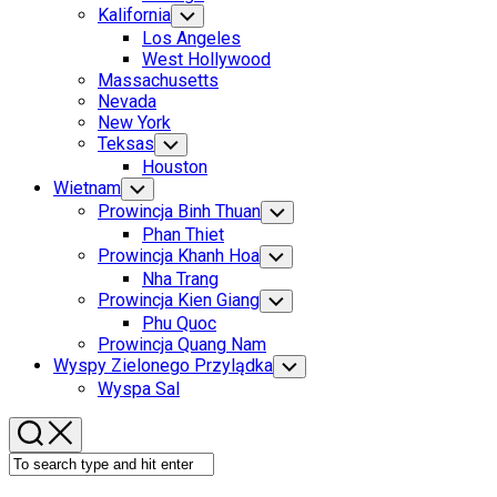
Menu
Kalifornia
Toggle
Child
Los Angeles
Menu
West Hollywood
Massachusetts
Nevada
New York
Teksas
Toggle
Child
Houston
Menu
Current
Wietnam
Toggle
Child
Page
Prowincja Binh Thuan
Toggle
Menu
Parent
Child
Phan Thiet
Menu
Current
Prowincja Khanh Hoa
Toggle
Child
Page:
Nha Trang
Menu
Prowincja Kien Giang
Toggle
Child
Phu Quoc
Menu
Prowincja Quang Nam
Wyspy Zielonego Przylądka
Toggle
Child
Wyspa Sal
Menu