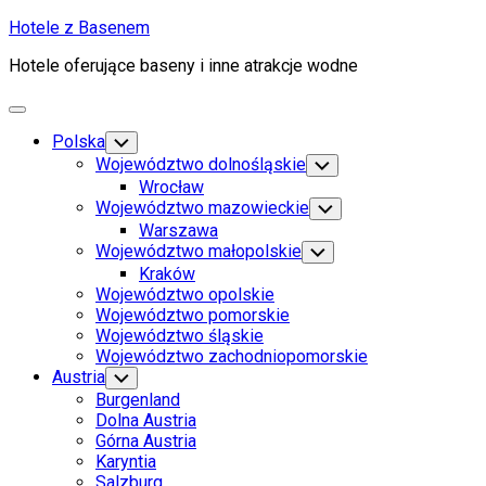
Skip
Hotele z Basenem
to
Hotele oferujące baseny i inne atrakcje wodne
content
Expand
Menu
Polska
Toggle
Child
Województwo dolnośląskie
Toggle
Menu
Child
Wrocław
Menu
Województwo mazowieckie
Toggle
Child
Warszawa
Menu
Województwo małopolskie
Toggle
Child
Kraków
Menu
Województwo opolskie
Województwo pomorskie
Województwo śląskie
Województwo zachodniopomorskie
Austria
Toggle
Child
Burgenland
Menu
Dolna Austria
Górna Austria
Karyntia
Salzburg