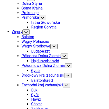
Child
Dolna Styria
Menu
Górna Kraina
Prekmurje
Primorska
Toggle
Child
Istria Słoweńska
Menu
Region Gorycja
Węgry
Toggle
Child
Balaton
Menu
Węgry Północne
Węgry Środkowe
Toggle
Child
Budapeszt
Menu
Północna Dolna Ziemia
Toggle
Child
Hajdúszoboszló
Menu
Południowa Dolna Ziemia
Toggle
Child
Gyula
Menu
Środkowy kraj zadunajski
Toggle
Child
Balatonfüred
Menu
Zachodni kraj zadunajski
Toggle
Child
Bük
Menu
Győr
Hévíz
Sárvár
Zalakaros