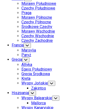
Child
Morawy Południowe
Menu
Czechy Południowe
Praga
Morawy Północne
Czechy Północne
Środkowe Czechy
Morawy Wschodnie
Czechy Wschodnie
Czechy Zachodnie
Francja
Toggle
Child
Marsylia
Menu
Paryż
Grecja
Toggle
Child
Attyka
Menu
Egeis Południowy
Grecja Środkowa
Kreta
Wyspy Jońskie
Toggle
Child
Zakintos
Menu
Hiszpania
Toggle
Child
Wyspy Balearskie
Toggle
Menu
Child
Mallorca
Menu
Wyspy Kanaryjskie