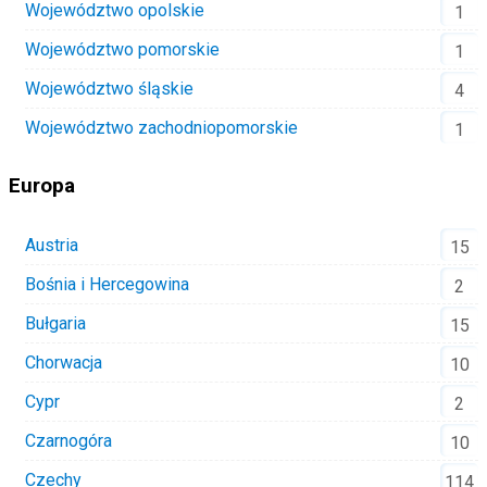
Województwo opolskie
1
Województwo pomorskie
1
Województwo śląskie
4
Województwo zachodniopomorskie
1
Europa
Austria
15
Bośnia i Hercegowina
2
Bułgaria
15
Chorwacja
10
Cypr
2
Czarnogóra
10
Czechy
114