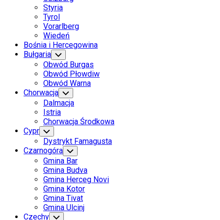
Styria
Tyrol
Vorarlberg
Wiedeń
Bośnia i Hercegowina
Bułgaria
Toggle
Child
Obwód Burgas
Menu
Obwód Płowdiw
Obwód Warna
Chorwacja
Toggle
Child
Dalmacja
Menu
Istria
Chorwacja Środkowa
Cypr
Toggle
Child
Dystrykt Famagusta
Menu
Czarnogóra
Toggle
Child
Gmina Bar
Menu
Gmina Budva
Gmina Herceg Novi
Gmina Kotor
Gmina Tivat
Gmina Ulcinj
Czechy
Toggle