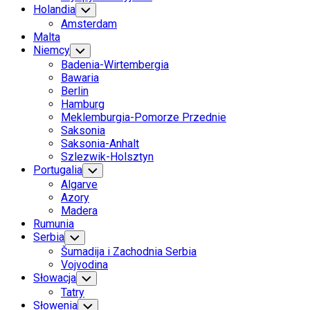
Holandia
Toggle
Child
Amsterdam
Menu
Malta
Niemcy
Toggle
Child
Badenia-Wirtembergia
Menu
Bawaria
Berlin
Hamburg
Meklemburgia-Pomorze Przednie
Saksonia
Saksonia-Anhalt
Szlezwik-Holsztyn
Portugalia
Toggle
Child
Algarve
Menu
Azory
Madera
Rumunia
Serbia
Toggle
Child
Šumadija i Zachodnia Serbia
Menu
Vojvodina
Słowacja
Toggle
Child
Tatry
Menu
Słowenia
Toggle