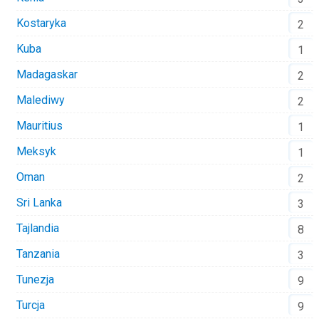
Kostaryka
2
Kuba
1
Madagaskar
2
Malediwy
2
Mauritius
1
Meksyk
1
Oman
2
Sri Lanka
3
Tajlandia
8
Tanzania
3
Tunezja
9
Turcja
9