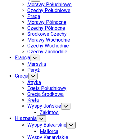
Child
Morawy Południowe
Menu
Czechy Południowe
Praga
Morawy Północne
Czechy Północne
Środkowe Czechy
Morawy Wschodnie
Czechy Wschodnie
Czechy Zachodnie
Francja
Toggle
Child
Marsylia
Menu
Paryż
Current
Grecja
Toggle
Child
Page
Attyka
Menu
Parent
Current
Egeis Południowy
Page
Grecja Środkowa
Parent
Kreta
Wyspy Jońskie
Toggle
Child
Zakintos
Menu
Hiszpania
Toggle
Child
Wyspy Balearskie
Toggle
Menu
Child
Mallorca
Menu
Wyspy Kanaryjskie