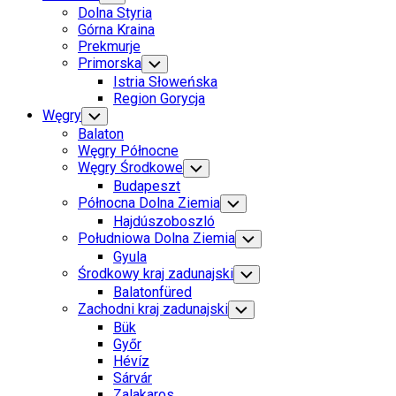
Child
Dolna Styria
Menu
Górna Kraina
Prekmurje
Primorska
Toggle
Child
Istria Słoweńska
Menu
Region Gorycja
Węgry
Toggle
Child
Balaton
Menu
Węgry Północne
Węgry Środkowe
Toggle
Child
Budapeszt
Menu
Północna Dolna Ziemia
Toggle
Child
Hajdúszoboszló
Menu
Południowa Dolna Ziemia
Toggle
Child
Gyula
Menu
Środkowy kraj zadunajski
Toggle
Child
Balatonfüred
Menu
Zachodni kraj zadunajski
Toggle
Child
Bük
Menu
Győr
Hévíz
Sárvár
Zalakaros