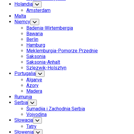
Holandia
Toggle
Child
Amsterdam
Menu
Malta
Niemcy
Toggle
Child
Badenia-Wirtembergia
Menu
Bawaria
Berlin
Hamburg
Meklemburgia-Pomorze Przednie
Saksonia
Saksonia-Anhalt
Szlezwik-Holsztyn
Portugalia
Toggle
Child
Algarve
Menu
Azory
Madera
Rumunia
Serbia
Toggle
Child
Šumadija i Zachodnia Serbia
Menu
Vojvodina
Słowacja
Toggle
Child
Tatry
Menu
Słowenia
Toggle