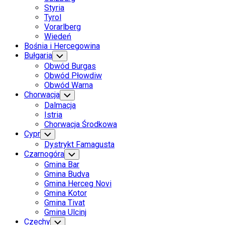
Styria
Tyrol
Vorarlberg
Wiedeń
Bośnia i Hercegowina
Bułgaria
Toggle
Child
Obwód Burgas
Menu
Obwód Płowdiw
Obwód Warna
Chorwacja
Toggle
Child
Dalmacja
Menu
Istria
Chorwacja Środkowa
Cypr
Toggle
Child
Dystrykt Famagusta
Menu
Czarnogóra
Toggle
Child
Gmina Bar
Menu
Gmina Budva
Gmina Herceg Novi
Gmina Kotor
Gmina Tivat
Gmina Ulcinj
Czechy
Toggle