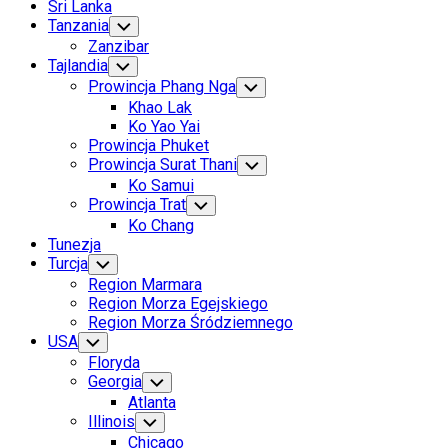
Sri Lanka
Tanzania
Toggle
Child
Zanzibar
Menu
Tajlandia
Toggle
Child
Prowincja Phang Nga
Toggle
Menu
Child
Khao Lak
Menu
Ko Yao Yai
Prowincja Phuket
Prowincja Surat Thani
Toggle
Child
Ko Samui
Menu
Prowincja Trat
Toggle
Child
Ko Chang
Menu
Tunezja
Turcja
Toggle
Child
Region Marmara
Menu
Region Morza Egejskiego
Region Morza Śródziemnego
USA
Toggle
Child
Floryda
Menu
Georgia
Toggle
Child
Atlanta
Menu
Illinois
Toggle
Child
Chicago