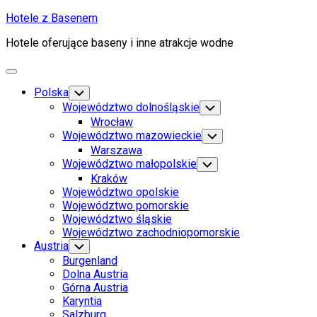
Skip
Hotele z Basenem
to
Hotele oferujące baseny i inne atrakcje wodne
content
Expand
Menu
Polska
Toggle
Child
Województwo dolnośląskie
Toggle
Menu
Child
Wrocław
Menu
Województwo mazowieckie
Toggle
Child
Warszawa
Menu
Województwo małopolskie
Toggle
Child
Kraków
Menu
Województwo opolskie
Województwo pomorskie
Województwo śląskie
Województwo zachodniopomorskie
Austria
Toggle
Child
Burgenland
Menu
Dolna Austria
Górna Austria
Karyntia
Salzburg