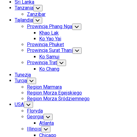
Sri Lanka
Tanzania
Toggle
Child
Zanzibar
Menu
Tajlandia
Toggle
Child
Prowincja Phang Nga
Toggle
Menu
Child
Khao Lak
Menu
Ko Yao Yai
Prowincja Phuket
Prowincja Surat Thani
Toggle
Child
Ko Samui
Menu
Prowincja Trat
Toggle
Child
Ko Chang
Menu
Tunezja
Turcja
Toggle
Child
Region Marmara
Menu
Region Morza Egejskiego
Region Morza Śródziemnego
USA
Toggle
Child
Floryda
Menu
Georgia
Toggle
Child
Atlanta
Menu
Illinois
Toggle
Child
Chicago