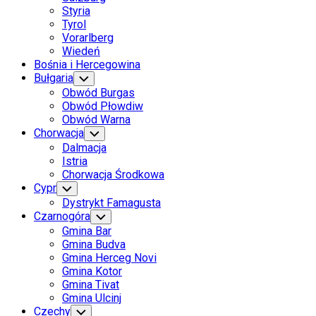
Styria
Tyrol
Vorarlberg
Wiedeń
Bośnia i Hercegowina
Bułgaria
Toggle
Child
Obwód Burgas
Menu
Obwód Płowdiw
Obwód Warna
Chorwacja
Toggle
Child
Dalmacja
Menu
Istria
Chorwacja Środkowa
Cypr
Toggle
Child
Dystrykt Famagusta
Menu
Czarnogóra
Toggle
Child
Gmina Bar
Menu
Gmina Budva
Gmina Herceg Novi
Gmina Kotor
Gmina Tivat
Gmina Ulcinj
Czechy
Toggle