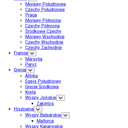
Child
Morawy Południowe
Menu
Czechy Południowe
Praga
Morawy Północne
Czechy Północne
Środkowe Czechy
Morawy Wschodnie
Czechy Wschodnie
Czechy Zachodnie
Francja
Toggle
Child
Marsylia
Menu
Paryż
Grecja
Toggle
Child
Attyka
Menu
Egeis Południowy
Grecja Środkowa
Kreta
Wyspy Jońskie
Toggle
Child
Zakintos
Menu
Hiszpania
Toggle
Child
Wyspy Balearskie
Toggle
Menu
Child
Mallorca
Menu
Wyspy Kanaryjskie