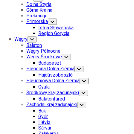
Child
Dolna Styria
Menu
Górna Kraina
Prekmurje
Primorska
Toggle
Child
Istria Słoweńska
Menu
Region Gorycja
Węgry
Toggle
Child
Balaton
Menu
Węgry Północne
Węgry Środkowe
Toggle
Child
Budapeszt
Menu
Północna Dolna Ziemia
Toggle
Child
Hajdúszoboszló
Menu
Południowa Dolna Ziemia
Toggle
Child
Gyula
Menu
Środkowy kraj zadunajski
Toggle
Child
Balatonfüred
Menu
Zachodni kraj zadunajski
Toggle
Child
Bük
Menu
Győr
Hévíz
Sárvár
Zalakaros