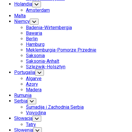
Holandia
Toggle
Child
Amsterdam
Menu
Malta
Niemcy
Toggle
Child
Badenia-Wirtembergia
Menu
Bawaria
Berlin
Hamburg
Meklemburgia-Pomorze Przednie
Saksonia
Saksonia-Anhalt
Szlezwik-Holsztyn
Portugalia
Toggle
Child
Algarve
Menu
Azory
Madera
Rumunia
Serbia
Toggle
Child
Šumadija i Zachodnia Serbia
Menu
Vojvodina
Słowacja
Toggle
Child
Tatry
Menu
Słowenia
Toggle