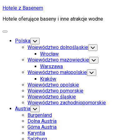
Skip
Hotele z Basenem
to
Hotele oferujące baseny i inne atrakcje wodne
content
Expand
Menu
Polska
Toggle
Child
Województwo dolnośląskie
Toggle
Menu
Child
Wrocław
Menu
Województwo mazowieckie
Toggle
Child
Warszawa
Menu
Województwo małopolskie
Toggle
Child
Kraków
Menu
Województwo opolskie
Województwo pomorskie
Województwo śląskie
Województwo zachodniopomorskie
Austria
Toggle
Child
Burgenland
Menu
Dolna Austria
Górna Austria
Karyntia
Salzburg