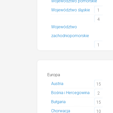
Województwo pomorskie
Województwo śląskie
1
4
Województwo
zachodniopomorskie
1
Europa
Austria
15
Bośnia i Hercegowina
2
Bułgaria
15
Chorwacja
10