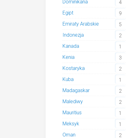
Dominikana
4
Egipt
9
Emiraty Arabskie
5
Indonezja
2
Kanada
1
Kenia
3
Kostaryka
2
Kuba
1
Madagaskar
2
Malediwy
2
Mauritius
1
Meksyk
1
Oman
2