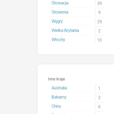
Słowacja
39
Słowenia
9
Węgry
29
Wielka Brytania
2
Włochy
10
Inne kraje
Australia
1
Bahamy
2
Chiny
6