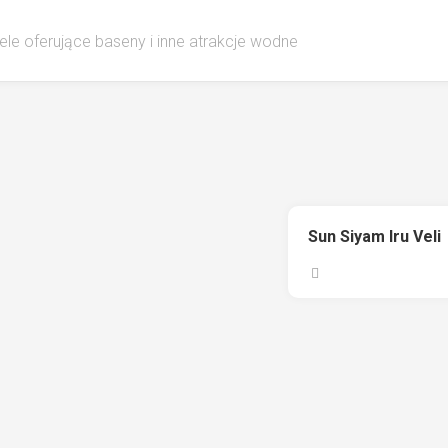
ele oferujące baseny i inne atrakcje wodne
Sun Siyam Iru Veli