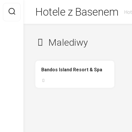
Skip
Hotele z Basenem
to
Hot
content
Malediwy
Bandos Island Resort & Spa