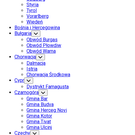
Styria
Tyrol
Vorarlberg
Wiedeń
Bośnia i Hercegowina
Bułgaria
Toggle
Child
Obwód Burgas
Menu
Obwód Płowdiw
Obwód Warna
Chorwacja
Toggle
Child
Dalmacja
Menu
Istria
Chorwacja Środkowa
Cypr
Toggle
Child
Dystrykt Famagusta
Menu
Czarnogóra
Toggle
Child
Gmina Bar
Menu
Gmina Budva
Gmina Herceg Novi
Gmina Kotor
Gmina Tivat
Gmina Ulcinj
Czechy
Toggle