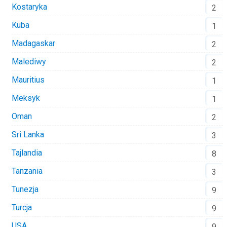
Kostaryka
2
Kuba
1
Madagaskar
2
Malediwy
2
Mauritius
1
Meksyk
1
Oman
2
Sri Lanka
3
Tajlandia
8
Tanzania
3
Tunezja
9
Turcja
9
USA
9