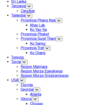
Sri Lanka
Tanzania
Toggle
Child
Zanzibar
Menu
Tajlandia
Toggle
Child
Prowincja Phang Nga
Toggle
Menu
Child
Khao Lak
Menu
Ko Yao Yai
Prowincja Phuket
Prowincja Surat Thani
Toggle
Child
Ko Samui
Menu
Prowincja Trat
Toggle
Child
Ko Chang
Menu
Tunezja
Turcja
Toggle
Child
Region Marmara
Menu
Region Morza Egejskiego
Region Morza Śródziemnego
USA
Toggle
Child
Floryda
Menu
Georgia
Toggle
Child
Atlanta
Menu
Illinois
Toggle
Child
Chicago