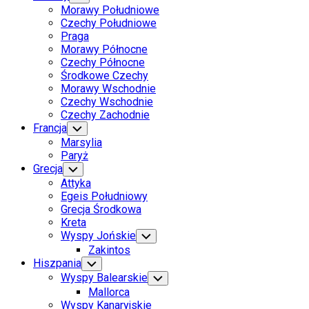
Child
Morawy Południowe
Menu
Czechy Południowe
Praga
Morawy Północne
Czechy Północne
Środkowe Czechy
Morawy Wschodnie
Czechy Wschodnie
Czechy Zachodnie
Francja
Toggle
Child
Marsylia
Menu
Paryż
Grecja
Toggle
Child
Attyka
Menu
Egeis Południowy
Grecja Środkowa
Kreta
Wyspy Jońskie
Toggle
Child
Zakintos
Menu
Hiszpania
Toggle
Child
Wyspy Balearskie
Toggle
Menu
Child
Mallorca
Menu
Wyspy Kanaryjskie