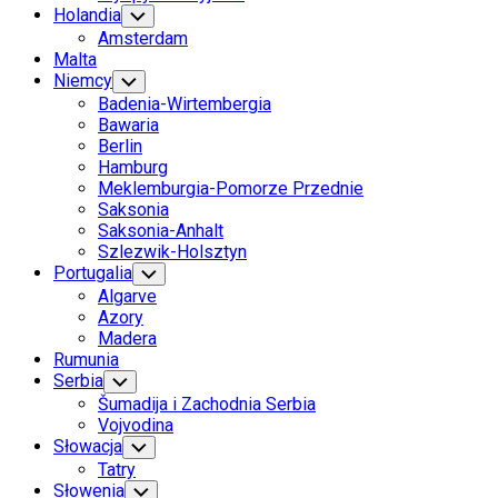
Holandia
Toggle
Child
Amsterdam
Menu
Malta
Niemcy
Toggle
Child
Badenia-Wirtembergia
Menu
Bawaria
Berlin
Hamburg
Meklemburgia-Pomorze Przednie
Saksonia
Saksonia-Anhalt
Szlezwik-Holsztyn
Portugalia
Toggle
Child
Algarve
Menu
Azory
Madera
Rumunia
Serbia
Toggle
Child
Šumadija i Zachodnia Serbia
Menu
Vojvodina
Słowacja
Toggle
Child
Tatry
Menu
Current
Słowenia
Toggle