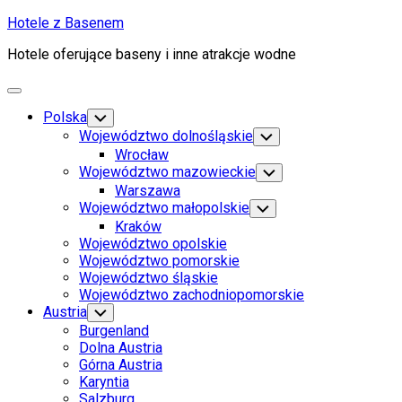
Skip
Hotele z Basenem
to
Hotele oferujące baseny i inne atrakcje wodne
content
Expand
Menu
Polska
Toggle
Child
Województwo dolnośląskie
Toggle
Menu
Child
Wrocław
Menu
Województwo mazowieckie
Toggle
Child
Warszawa
Menu
Województwo małopolskie
Toggle
Child
Kraków
Menu
Województwo opolskie
Województwo pomorskie
Województwo śląskie
Województwo zachodniopomorskie
Austria
Toggle
Child
Burgenland
Menu
Dolna Austria
Górna Austria
Karyntia
Salzburg