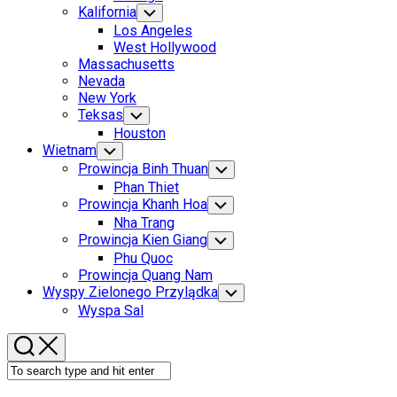
Menu
Kalifornia
Toggle
Child
Los Angeles
Menu
West Hollywood
Massachusetts
Nevada
New York
Teksas
Toggle
Child
Houston
Menu
Wietnam
Toggle
Child
Prowincja Binh Thuan
Toggle
Menu
Child
Phan Thiet
Menu
Prowincja Khanh Hoa
Toggle
Child
Nha Trang
Menu
Prowincja Kien Giang
Toggle
Child
Phu Quoc
Menu
Prowincja Quang Nam
Wyspy Zielonego Przylądka
Toggle
Child
Wyspa Sal
Menu