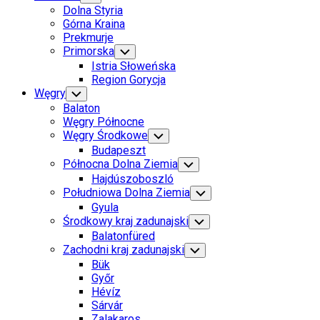
Child
Page
Dolna Styria
Menu
Parent
Górna Kraina
Prekmurje
Current
Primorska
Toggle
Child
Page
Istria Słoweńska
Menu
Parent
Current
Region Gorycja
Page:
Węgry
Toggle
Child
Balaton
Menu
Węgry Północne
Węgry Środkowe
Toggle
Child
Budapeszt
Menu
Północna Dolna Ziemia
Toggle
Child
Hajdúszoboszló
Menu
Południowa Dolna Ziemia
Toggle
Child
Gyula
Menu
Środkowy kraj zadunajski
Toggle
Child
Balatonfüred
Menu
Zachodni kraj zadunajski
Toggle
Child
Bük
Menu
Győr
Hévíz
Sárvár
Zalakaros