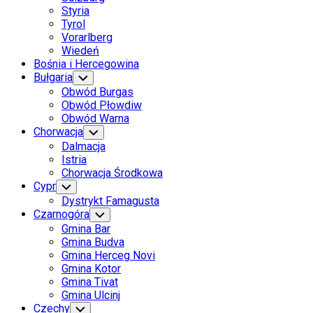
Styria
Tyrol
Vorarlberg
Wiedeń
Bośnia i Hercegowina
Bułgaria
Toggle
Child
Obwód Burgas
Menu
Obwód Płowdiw
Obwód Warna
Chorwacja
Toggle
Child
Dalmacja
Menu
Istria
Chorwacja Środkowa
Cypr
Toggle
Child
Dystrykt Famagusta
Menu
Czarnogóra
Toggle
Child
Gmina Bar
Menu
Gmina Budva
Gmina Herceg Novi
Gmina Kotor
Gmina Tivat
Gmina Ulcinj
Czechy
Toggle