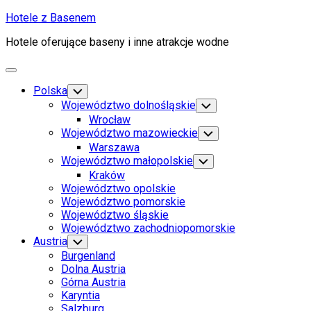
Skip
Hotele z Basenem
to
Hotele oferujące baseny i inne atrakcje wodne
content
Expand
Menu
Polska
Toggle
Child
Województwo dolnośląskie
Toggle
Menu
Child
Wrocław
Menu
Województwo mazowieckie
Toggle
Child
Warszawa
Menu
Województwo małopolskie
Toggle
Child
Kraków
Menu
Województwo opolskie
Województwo pomorskie
Województwo śląskie
Województwo zachodniopomorskie
Austria
Toggle
Child
Burgenland
Menu
Dolna Austria
Górna Austria
Karyntia
Salzburg