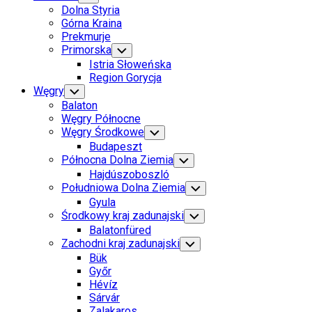
Child
Dolna Styria
Menu
Górna Kraina
Prekmurje
Primorska
Toggle
Child
Istria Słoweńska
Menu
Region Gorycja
Węgry
Toggle
Child
Balaton
Menu
Węgry Północne
Węgry Środkowe
Toggle
Child
Budapeszt
Menu
Północna Dolna Ziemia
Toggle
Child
Hajdúszoboszló
Menu
Południowa Dolna Ziemia
Toggle
Child
Gyula
Menu
Środkowy kraj zadunajski
Toggle
Child
Balatonfüred
Menu
Zachodni kraj zadunajski
Toggle
Child
Bük
Menu
Győr
Hévíz
Sárvár
Zalakaros