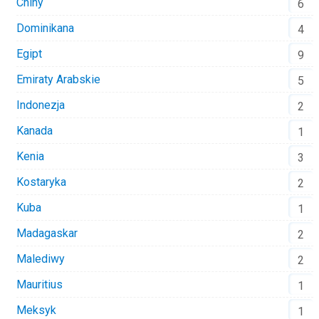
Chiny
6
Dominikana
4
Egipt
9
Emiraty Arabskie
5
Indonezja
2
Kanada
1
Kenia
3
Kostaryka
2
Kuba
1
Madagaskar
2
Malediwy
2
Mauritius
1
Meksyk
1