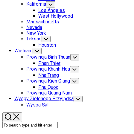
Menu
Kalifornia
Toggle
Child
Los Angeles
Menu
West Hollywood
Massachusetts
Nevada
New York
Teksas
Toggle
Child
Houston
Menu
Wietnam
Toggle
Child
Prowincja Binh Thuan
Toggle
Menu
Child
Phan Thiet
Menu
Prowincja Khanh Hoa
Toggle
Child
Nha Trang
Menu
Prowincja Kien Giang
Toggle
Child
Phu Quoc
Menu
Prowincja Quang Nam
Wyspy Zielonego Przylądka
Toggle
Child
Wyspa Sal
Menu