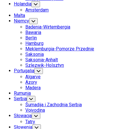
Holandia
Toggle
Child
Amsterdam
Menu
Malta
Niemcy
Toggle
Child
Badenia-Wirtembergia
Menu
Bawaria
Berlin
Hamburg
Meklemburgia-Pomorze Przednie
Saksonia
Saksonia-Anhalt
Szlezwik-Holsztyn
Portugalia
Toggle
Child
Algarve
Menu
Azory
Madera
Rumunia
Serbia
Toggle
Child
Šumadija i Zachodnia Serbia
Menu
Vojvodina
Słowacja
Toggle
Child
Tatry
Menu
Słowenia
Toggle