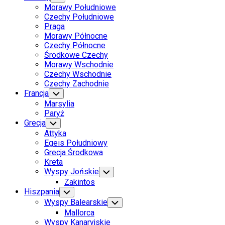
Child
Morawy Południowe
Menu
Czechy Południowe
Praga
Morawy Północne
Czechy Północne
Środkowe Czechy
Morawy Wschodnie
Czechy Wschodnie
Czechy Zachodnie
Francja
Toggle
Child
Marsylia
Menu
Paryż
Grecja
Toggle
Child
Attyka
Menu
Egeis Południowy
Grecja Środkowa
Kreta
Wyspy Jońskie
Toggle
Child
Zakintos
Menu
Hiszpania
Toggle
Child
Wyspy Balearskie
Toggle
Menu
Child
Mallorca
Menu
Wyspy Kanaryjskie