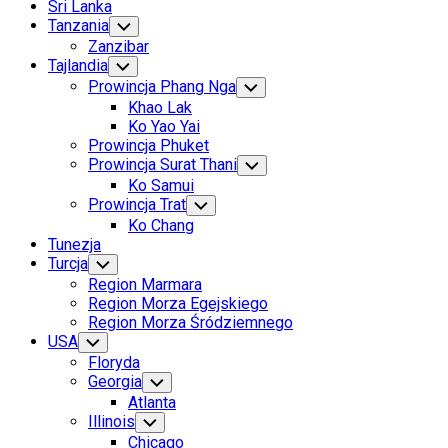
Sri Lanka
Tanzania
Toggle
Child
Zanzibar
Menu
Tajlandia
Toggle
Child
Prowincja Phang Nga
Toggle
Menu
Child
Khao Lak
Menu
Ko Yao Yai
Prowincja Phuket
Prowincja Surat Thani
Toggle
Child
Ko Samui
Menu
Prowincja Trat
Toggle
Child
Ko Chang
Menu
Tunezja
Current
Turcja
Toggle
Child
Page
Region Marmara
Menu
Parent
Region Morza Egejskiego
Current
Region Morza Śródziemnego
Page
USA
Toggle
Child
Parent
Floryda
Menu
Georgia
Toggle
Child
Atlanta
Menu
Illinois
Toggle
Child
Chicago