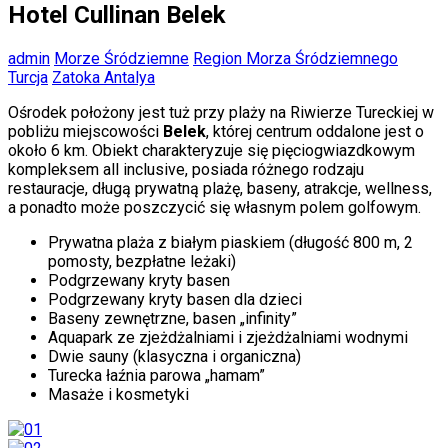
Hotel Cullinan Belek
admin
Morze Śródziemne
Region Morza Śródziemnego
Turcja
Zatoka Antalya
Ośrodek położony jest tuż przy plaży na Riwierze Tureckiej w
pobliżu miejscowości
Belek
, której centrum oddalone jest o
około 6 km. Obiekt charakteryzuje się pięciogwiazdkowym
kompleksem all inclusive, posiada różnego rodzaju
restauracje, długą prywatną plażę, baseny, atrakcje, wellness,
a ponadto może poszczycić się własnym polem golfowym.
Prywatna plaża z białym piaskiem (długość 800 m, 2
pomosty, bezpłatne leżaki)
Podgrzewany kryty basen
Podgrzewany kryty basen dla dzieci
Baseny zewnętrzne, basen „infinity”
Aquapark ze zjeżdżalniami i zjeżdżalniami wodnymi
Dwie sauny (klasyczna i organiczna)
Turecka łaźnia parowa „hamam”
Masaże i kosmetyki