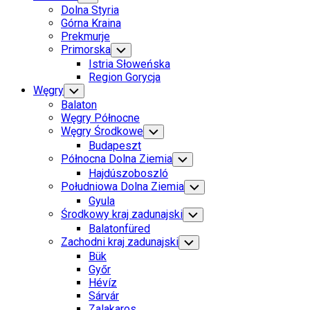
Child
Dolna Styria
Menu
Górna Kraina
Prekmurje
Primorska
Toggle
Child
Istria Słoweńska
Menu
Region Gorycja
Węgry
Toggle
Child
Balaton
Menu
Węgry Północne
Węgry Środkowe
Toggle
Child
Budapeszt
Menu
Północna Dolna Ziemia
Toggle
Child
Hajdúszoboszló
Menu
Południowa Dolna Ziemia
Toggle
Child
Gyula
Menu
Środkowy kraj zadunajski
Toggle
Child
Balatonfüred
Menu
Zachodni kraj zadunajski
Toggle
Child
Bük
Menu
Győr
Hévíz
Sárvár
Zalakaros