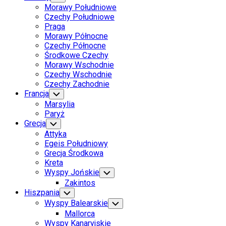
Child
Morawy Południowe
Menu
Czechy Południowe
Praga
Morawy Północne
Czechy Północne
Środkowe Czechy
Morawy Wschodnie
Czechy Wschodnie
Czechy Zachodnie
Francja
Toggle
Child
Marsylia
Menu
Paryż
Grecja
Toggle
Child
Attyka
Menu
Egeis Południowy
Grecja Środkowa
Kreta
Wyspy Jońskie
Toggle
Child
Zakintos
Menu
Hiszpania
Toggle
Child
Wyspy Balearskie
Toggle
Menu
Child
Mallorca
Menu
Wyspy Kanaryjskie