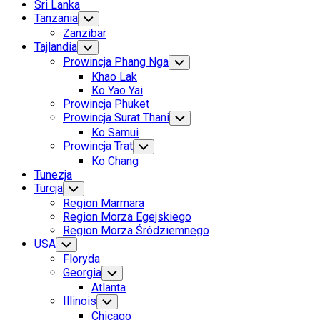
Sri Lanka
Tanzania
Toggle
Child
Zanzibar
Menu
Tajlandia
Toggle
Child
Prowincja Phang Nga
Toggle
Menu
Child
Khao Lak
Menu
Ko Yao Yai
Prowincja Phuket
Prowincja Surat Thani
Toggle
Child
Ko Samui
Menu
Prowincja Trat
Toggle
Child
Ko Chang
Menu
Tunezja
Turcja
Toggle
Child
Region Marmara
Menu
Region Morza Egejskiego
Region Morza Śródziemnego
USA
Toggle
Child
Floryda
Menu
Georgia
Toggle
Child
Atlanta
Menu
Illinois
Toggle
Child
Chicago