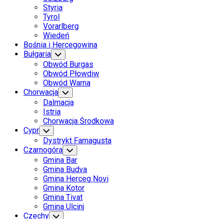
Styria
Tyrol
Vorarlberg
Wiedeń
Bośnia i Hercegowina
Bułgaria
Toggle
Child
Obwód Burgas
Menu
Obwód Płowdiw
Obwód Warna
Chorwacja
Toggle
Child
Dalmacja
Menu
Istria
Chorwacja Środkowa
Cypr
Toggle
Child
Dystrykt Famagusta
Menu
Czarnogóra
Toggle
Child
Gmina Bar
Menu
Gmina Budva
Gmina Herceg Novi
Gmina Kotor
Gmina Tivat
Gmina Ulcinj
Czechy
Toggle