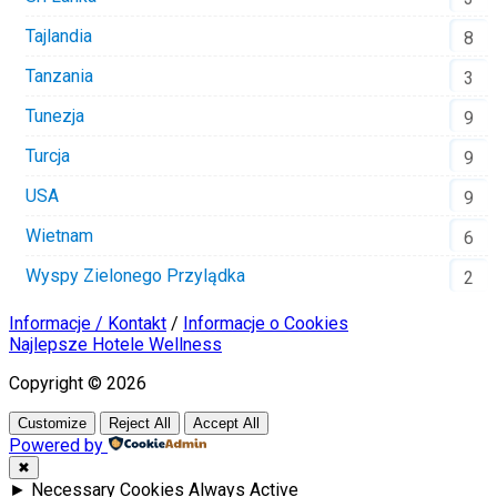
Tajlandia
8
Tanzania
3
Tunezja
9
Turcja
9
USA
9
Wietnam
6
Wyspy Zielonego Przylądka
2
Informacje / Kontakt
/
Informacje o Cookies
Najlepsze Hotele Wellness
Copyright © 2026
Customize
Reject All
Accept All
Powered by
✖
►
Necessary Cookies
Always Active