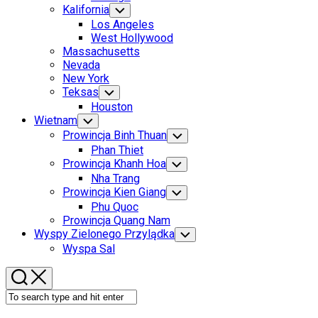
Menu
Kalifornia
Toggle
Child
Los Angeles
Menu
West Hollywood
Massachusetts
Nevada
New York
Teksas
Toggle
Child
Houston
Menu
Wietnam
Toggle
Child
Prowincja Binh Thuan
Toggle
Menu
Child
Phan Thiet
Menu
Prowincja Khanh Hoa
Toggle
Child
Nha Trang
Menu
Prowincja Kien Giang
Toggle
Child
Phu Quoc
Menu
Prowincja Quang Nam
Wyspy Zielonego Przylądka
Toggle
Child
Wyspa Sal
Menu