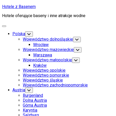
Skip
Hotele z Basenem
to
Hotele oferujące baseny i inne atrakcje wodne
content
Expand
Menu
Polska
Toggle
Child
Województwo dolnośląskie
Toggle
Menu
Child
Wrocław
Menu
Województwo mazowieckie
Toggle
Child
Warszawa
Menu
Województwo małopolskie
Toggle
Child
Kraków
Menu
Województwo opolskie
Województwo pomorskie
Województwo śląskie
Województwo zachodniopomorskie
Austria
Toggle
Child
Burgenland
Menu
Dolna Austria
Górna Austria
Karyntia
Salzburg