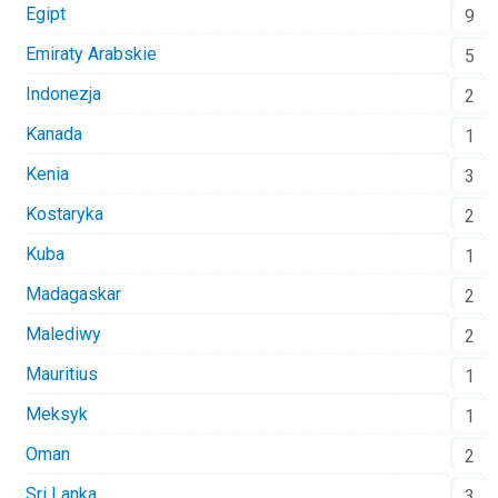
Egipt
9
Emiraty Arabskie
5
Indonezja
2
Kanada
1
Kenia
3
Kostaryka
2
Kuba
1
Madagaskar
2
Malediwy
2
Mauritius
1
Meksyk
1
Oman
2
Sri Lanka
3