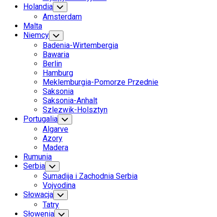
Holandia
Toggle
Child
Amsterdam
Menu
Malta
Niemcy
Toggle
Child
Badenia-Wirtembergia
Menu
Bawaria
Berlin
Hamburg
Meklemburgia-Pomorze Przednie
Saksonia
Saksonia-Anhalt
Szlezwik-Holsztyn
Portugalia
Toggle
Child
Algarve
Menu
Azory
Madera
Rumunia
Serbia
Toggle
Child
Šumadija i Zachodnia Serbia
Menu
Vojvodina
Słowacja
Toggle
Child
Tatry
Menu
Słowenia
Toggle