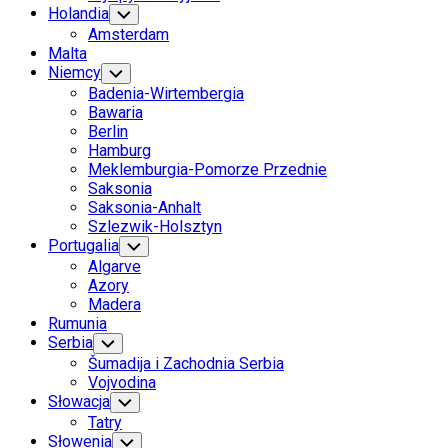
Holandia
Toggle
Child
Amsterdam
Menu
Malta
Niemcy
Toggle
Child
Badenia-Wirtembergia
Menu
Bawaria
Berlin
Hamburg
Meklemburgia-Pomorze Przednie
Saksonia
Saksonia-Anhalt
Szlezwik-Holsztyn
Portugalia
Toggle
Child
Algarve
Menu
Azory
Madera
Rumunia
Serbia
Toggle
Child
Šumadija i Zachodnia Serbia
Menu
Vojvodina
Słowacja
Toggle
Child
Tatry
Menu
Słowenia
Toggle