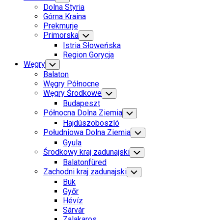
Child
Dolna Styria
Menu
Górna Kraina
Prekmurje
Primorska
Toggle
Child
Istria Słoweńska
Menu
Region Gorycja
Current
Węgry
Toggle
Child
Page
Balaton
Menu
Parent
Węgry Północne
Węgry Środkowe
Toggle
Child
Budapeszt
Menu
Current
Północna Dolna Ziemia
Toggle
Child
Page
Current
Hajdúszoboszló
Menu
Parent
Page:
Południowa Dolna Ziemia
Toggle
Child
Gyula
Menu
Środkowy kraj zadunajski
Toggle
Child
Balatonfüred
Menu
Zachodni kraj zadunajski
Toggle
Child
Bük
Menu
Győr
Hévíz
Sárvár
Zalakaros