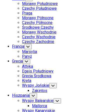
Child
Morawy Południowe
Menu
Czechy Południowe
Praga
Morawy Północne
Czechy Północne
Środkowe Czechy
Morawy Wschodnie
Czechy Wschodnie
Czechy Zachodnie
Francja
Toggle
Child
Marsylia
Menu
Paryż
Grecja
Toggle
Child
Attyka
Menu
Egeis Południowy
Grecja Środkowa
Kreta
Wyspy Jońskie
Toggle
Child
Zakintos
Menu
Hiszpania
Toggle
Child
Wyspy Balearskie
Toggle
Menu
Child
Mallorca
Menu
Wyspy Kanaryjskie