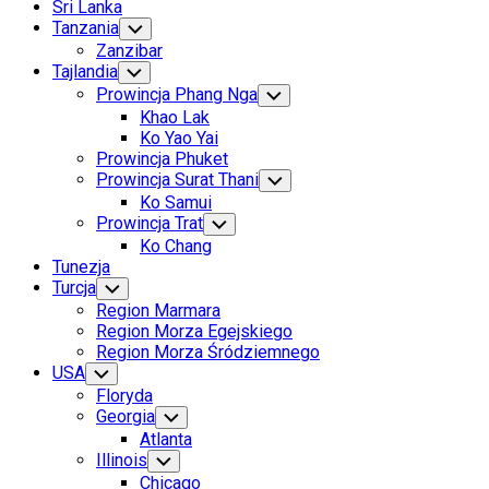
Sri Lanka
Tanzania
Toggle
Child
Zanzibar
Menu
Tajlandia
Toggle
Child
Prowincja Phang Nga
Toggle
Menu
Child
Khao Lak
Menu
Ko Yao Yai
Prowincja Phuket
Prowincja Surat Thani
Toggle
Child
Ko Samui
Menu
Prowincja Trat
Toggle
Child
Ko Chang
Menu
Tunezja
Turcja
Toggle
Child
Region Marmara
Menu
Region Morza Egejskiego
Region Morza Śródziemnego
USA
Toggle
Child
Floryda
Menu
Georgia
Toggle
Child
Atlanta
Menu
Illinois
Toggle
Child
Chicago