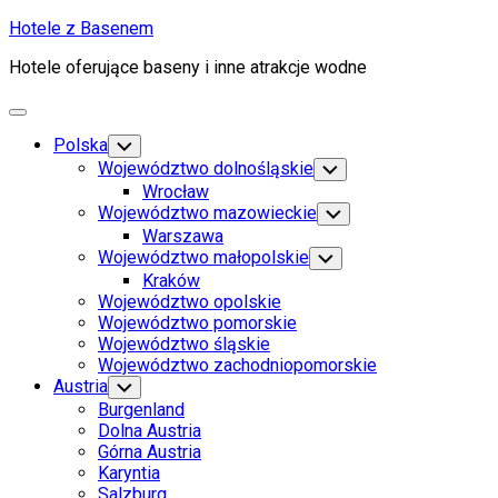
Skip
Hotele z Basenem
to
Hotele oferujące baseny i inne atrakcje wodne
content
Expand
Menu
Polska
Toggle
Child
Województwo dolnośląskie
Toggle
Menu
Child
Wrocław
Menu
Województwo mazowieckie
Toggle
Child
Warszawa
Menu
Województwo małopolskie
Toggle
Child
Kraków
Menu
Województwo opolskie
Województwo pomorskie
Województwo śląskie
Województwo zachodniopomorskie
Austria
Toggle
Child
Burgenland
Menu
Dolna Austria
Górna Austria
Karyntia
Salzburg