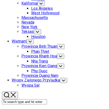
Menu
Kalifornia
Toggle
Child
Los Angeles
Menu
West Hollywood
Massachusetts
Nevada
New York
Teksas
Toggle
Child
Houston
Menu
Wietnam
Toggle
Child
Prowincja Binh Thuan
Toggle
Menu
Child
Phan Thiet
Menu
Prowincja Khanh Hoa
Toggle
Child
Nha Trang
Menu
Prowincja Kien Giang
Toggle
Child
Phu Quoc
Menu
Prowincja Quang Nam
Wyspy Zielonego Przylądka
Toggle
Child
Wyspa Sal
Menu