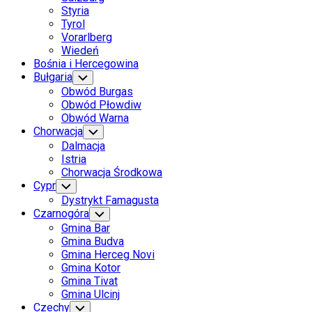
Styria
Tyrol
Vorarlberg
Wiedeń
Bośnia i Hercegowina
Bułgaria
Toggle
Child
Obwód Burgas
Menu
Obwód Płowdiw
Obwód Warna
Chorwacja
Toggle
Child
Dalmacja
Menu
Istria
Chorwacja Środkowa
Cypr
Toggle
Child
Dystrykt Famagusta
Menu
Czarnogóra
Toggle
Child
Gmina Bar
Menu
Gmina Budva
Gmina Herceg Novi
Gmina Kotor
Gmina Tivat
Gmina Ulcinj
Czechy
Toggle