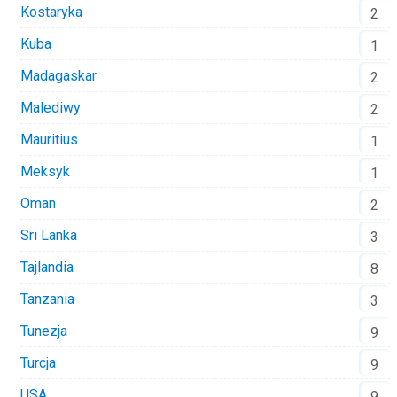
Kostaryka
2
Kuba
1
Madagaskar
2
Malediwy
2
Mauritius
1
Meksyk
1
Oman
2
Sri Lanka
3
Tajlandia
8
Tanzania
3
Tunezja
9
Turcja
9
USA
9