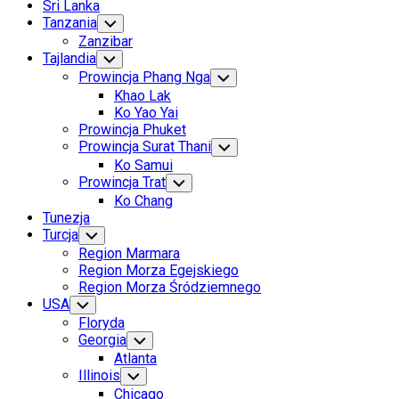
Sri Lanka
Current
Tanzania
Toggle
Child
Page:
Zanzibar
Menu
Tajlandia
Toggle
Child
Prowincja Phang Nga
Toggle
Menu
Child
Khao Lak
Menu
Ko Yao Yai
Prowincja Phuket
Prowincja Surat Thani
Toggle
Child
Ko Samui
Menu
Prowincja Trat
Toggle
Child
Ko Chang
Menu
Tunezja
Turcja
Toggle
Child
Region Marmara
Menu
Region Morza Egejskiego
Region Morza Śródziemnego
USA
Toggle
Child
Floryda
Menu
Georgia
Toggle
Child
Atlanta
Menu
Illinois
Toggle
Child
Chicago