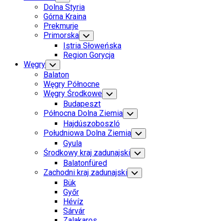
Child
Dolna Styria
Menu
Górna Kraina
Prekmurje
Primorska
Toggle
Child
Istria Słoweńska
Menu
Region Gorycja
Węgry
Toggle
Child
Balaton
Menu
Węgry Północne
Węgry Środkowe
Toggle
Child
Budapeszt
Menu
Północna Dolna Ziemia
Toggle
Child
Hajdúszoboszló
Menu
Południowa Dolna Ziemia
Toggle
Child
Gyula
Menu
Środkowy kraj zadunajski
Toggle
Child
Balatonfüred
Menu
Zachodni kraj zadunajski
Toggle
Child
Bük
Menu
Győr
Hévíz
Sárvár
Zalakaros