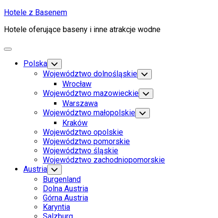
Skip
Hotele z Basenem
to
Hotele oferujące baseny i inne atrakcje wodne
content
Expand
Menu
Polska
Toggle
Child
Województwo dolnośląskie
Toggle
Menu
Child
Wrocław
Menu
Województwo mazowieckie
Toggle
Child
Warszawa
Menu
Województwo małopolskie
Toggle
Child
Kraków
Menu
Województwo opolskie
Województwo pomorskie
Województwo śląskie
Województwo zachodniopomorskie
Austria
Toggle
Child
Burgenland
Menu
Dolna Austria
Górna Austria
Karyntia
Salzburg