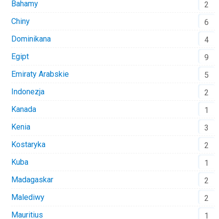
Bahamy
2
Chiny
6
Dominikana
4
Egipt
9
Emiraty Arabskie
5
Indonezja
2
Kanada
1
Kenia
3
Kostaryka
2
Kuba
1
Madagaskar
2
Malediwy
2
Mauritius
1