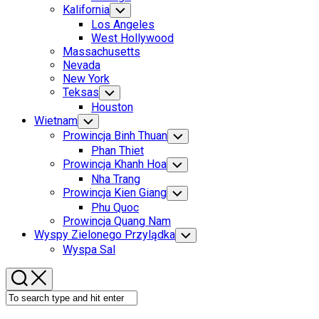
Menu
Kalifornia
Toggle
Child
Los Angeles
Menu
West Hollywood
Massachusetts
Nevada
New York
Teksas
Toggle
Child
Houston
Menu
Wietnam
Toggle
Child
Prowincja Binh Thuan
Toggle
Menu
Child
Phan Thiet
Menu
Prowincja Khanh Hoa
Toggle
Child
Nha Trang
Menu
Prowincja Kien Giang
Toggle
Child
Phu Quoc
Menu
Prowincja Quang Nam
Wyspy Zielonego Przylądka
Toggle
Child
Wyspa Sal
Menu