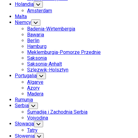
Holandia
Toggle
Child
Amsterdam
Menu
Malta
Niemcy
Toggle
Child
Badenia-Wirtembergia
Menu
Bawaria
Berlin
Hamburg
Meklemburgia-Pomorze Przednie
Saksonia
Saksonia-Anhalt
Szlezwik-Holsztyn
Portugalia
Toggle
Child
Algarve
Menu
Azory
Madera
Rumunia
Serbia
Toggle
Child
Šumadija i Zachodnia Serbia
Menu
Vojvodina
Słowacja
Toggle
Child
Tatry
Menu
Słowenia
Toggle