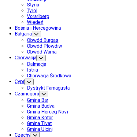
Styria
Tyrol
Vorarlberg
Wiedeń
Bośnia i Hercegowina
Bułgaria
Toggle
Child
Obwód Burgas
Menu
Obwód Płowdiw
Obwód Warna
Chorwacja
Toggle
Child
Dalmacja
Menu
Istria
Chorwacja Środkowa
Cypr
Toggle
Child
Dystrykt Famagusta
Menu
Czarnogóra
Toggle
Child
Gmina Bar
Menu
Gmina Budva
Gmina Herceg Novi
Gmina Kotor
Gmina Tivat
Gmina Ulcinj
Czechy
Toggle