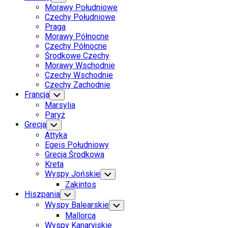
Child
Morawy Południowe
Menu
Czechy Południowe
Praga
Morawy Północne
Czechy Północne
Środkowe Czechy
Morawy Wschodnie
Czechy Wschodnie
Czechy Zachodnie
Francja
Toggle
Child
Marsylia
Menu
Paryż
Grecja
Toggle
Child
Attyka
Menu
Egeis Południowy
Grecja Środkowa
Kreta
Wyspy Jońskie
Toggle
Child
Zakintos
Menu
Hiszpania
Toggle
Child
Wyspy Balearskie
Toggle
Menu
Child
Mallorca
Menu
Wyspy Kanaryjskie