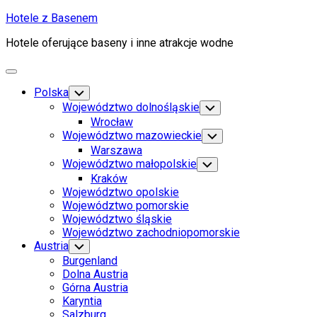
Skip
Hotele z Basenem
to
Hotele oferujące baseny i inne atrakcje wodne
content
Expand
Menu
Polska
Toggle
Child
Województwo dolnośląskie
Toggle
Menu
Child
Wrocław
Menu
Województwo mazowieckie
Toggle
Child
Warszawa
Menu
Województwo małopolskie
Toggle
Child
Kraków
Menu
Województwo opolskie
Województwo pomorskie
Województwo śląskie
Województwo zachodniopomorskie
Austria
Toggle
Child
Burgenland
Menu
Dolna Austria
Górna Austria
Karyntia
Salzburg