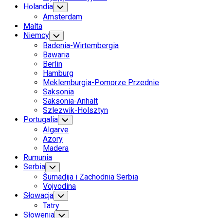
Holandia
Toggle
Child
Amsterdam
Menu
Malta
Niemcy
Toggle
Child
Badenia-Wirtembergia
Menu
Bawaria
Berlin
Hamburg
Meklemburgia-Pomorze Przednie
Saksonia
Saksonia-Anhalt
Szlezwik-Holsztyn
Portugalia
Toggle
Child
Algarve
Menu
Azory
Madera
Rumunia
Serbia
Toggle
Child
Šumadija i Zachodnia Serbia
Menu
Vojvodina
Słowacja
Toggle
Child
Tatry
Menu
Słowenia
Toggle