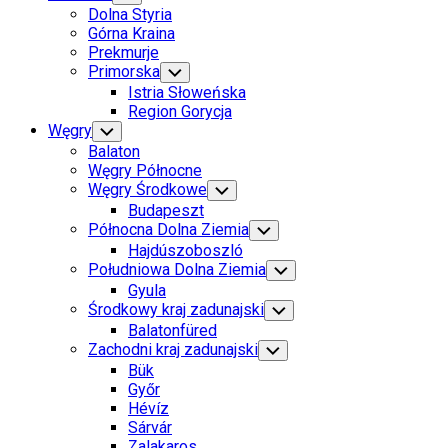
Child
Dolna Styria
Menu
Górna Kraina
Prekmurje
Primorska
Toggle
Child
Istria Słoweńska
Menu
Region Gorycja
Węgry
Toggle
Child
Balaton
Menu
Węgry Północne
Węgry Środkowe
Toggle
Child
Budapeszt
Menu
Północna Dolna Ziemia
Toggle
Child
Hajdúszoboszló
Menu
Południowa Dolna Ziemia
Toggle
Child
Gyula
Menu
Środkowy kraj zadunajski
Toggle
Child
Balatonfüred
Menu
Zachodni kraj zadunajski
Toggle
Child
Bük
Menu
Győr
Hévíz
Sárvár
Zalakaros