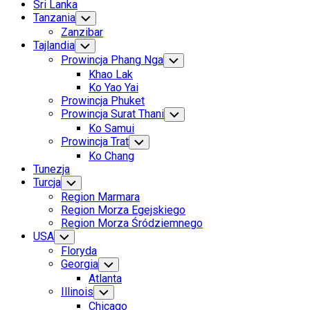
Sri Lanka
Tanzania
Toggle
Child
Zanzibar
Menu
Tajlandia
Toggle
Child
Prowincja Phang Nga
Toggle
Menu
Child
Khao Lak
Menu
Ko Yao Yai
Prowincja Phuket
Prowincja Surat Thani
Toggle
Child
Ko Samui
Menu
Prowincja Trat
Toggle
Child
Ko Chang
Menu
Tunezja
Turcja
Toggle
Child
Region Marmara
Menu
Region Morza Egejskiego
Region Morza Śródziemnego
USA
Toggle
Child
Floryda
Menu
Georgia
Toggle
Child
Atlanta
Menu
Illinois
Toggle
Child
Chicago