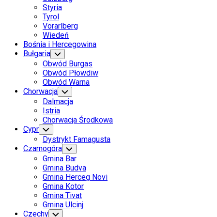
Styria
Tyrol
Vorarlberg
Wiedeń
Bośnia i Hercegowina
Bułgaria
Toggle
Child
Obwód Burgas
Menu
Obwód Płowdiw
Obwód Warna
Chorwacja
Toggle
Child
Dalmacja
Menu
Istria
Chorwacja Środkowa
Current
Cypr
Toggle
Child
Page
Current
Dystrykt Famagusta
Menu
Parent
Page
Czarnogóra
Toggle
Child
Parent
Gmina Bar
Menu
Gmina Budva
Gmina Herceg Novi
Gmina Kotor
Gmina Tivat
Gmina Ulcinj
Czechy
Toggle