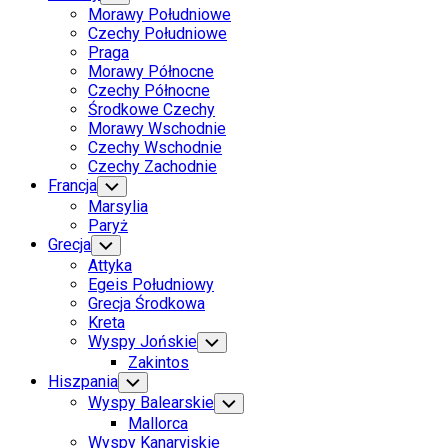
Child
Morawy Południowe
Menu
Czechy Południowe
Praga
Morawy Północne
Czechy Północne
Środkowe Czechy
Morawy Wschodnie
Czechy Wschodnie
Czechy Zachodnie
Francja
Toggle
Child
Marsylia
Menu
Paryż
Grecja
Toggle
Child
Attyka
Menu
Egeis Południowy
Grecja Środkowa
Kreta
Wyspy Jońskie
Toggle
Child
Zakintos
Menu
Hiszpania
Toggle
Child
Wyspy Balearskie
Toggle
Menu
Child
Mallorca
Menu
Wyspy Kanaryjskie