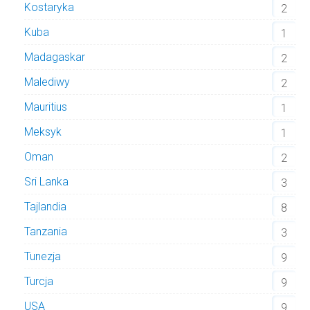
Kostaryka
2
Kuba
1
Madagaskar
2
Malediwy
2
Mauritius
1
Meksyk
1
Oman
2
Sri Lanka
3
Tajlandia
8
Tanzania
3
Tunezja
9
Turcja
9
USA
9