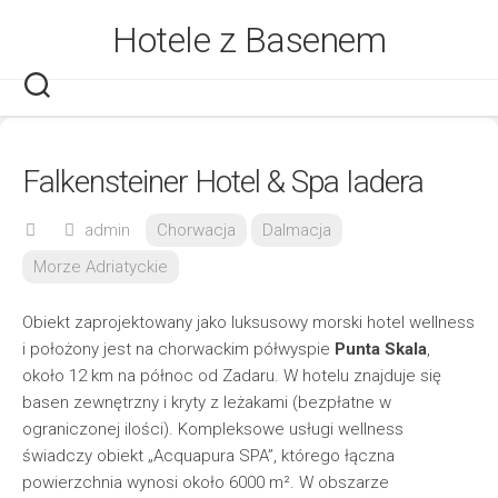
Skip
Hotele z Basenem
to
content
Falkensteiner Hotel & Spa Iadera
admin
Chorwacja
Dalmacja
Morze Adriatyckie
Obiekt zaprojektowany jako luksusowy morski hotel wellness
i położony jest na chorwackim półwyspie
Punta Skala
,
około 12 km na północ od Zadaru. W hotelu znajduje się
basen zewnętrzny i kryty z leżakami (bezpłatne w
ograniczonej ilości). Kompleksowe usługi wellness
świadczy obiekt „Acquapura SPA”, którego łączna
powierzchnia wynosi około 6000 m². W obszarze