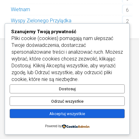
Wietnam
6
Wyspy Zielonego Przylądka
2
Szanujemy Twoją prywatność
Pliki cookie (cookies) pomagają nam ulepszać
Twoje doświadczenia, dostarczać
spersonalizowane treści i analizować ruch. Możesz
wybrać, które cookies chcesz zezwolić, klikając
Dostosuj
. Kliknij
Akceptuj wszystkie
, aby wyrazić
zgodę, lub
Odrzuć wszystkie
, aby odrzucić pliki
Informacje / Kontakt
/
Informacje o Cookies
cookie, które nie są niezbędne.
Najlepsze Hotele Wellness
Copyright © 2026
Dostosuj
Odrzuć wszystkie
Akceptuj wszystkie
Powered by