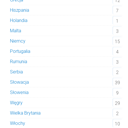
12
Hiszpania
7
Holandia
1
Malta
3
Niemcy
15
Portugalia
4
Rumunia
3
Serbia
2
Słowacja
39
Słowenia
9
Węgry
29
Wielka Brytania
2
Włochy
10