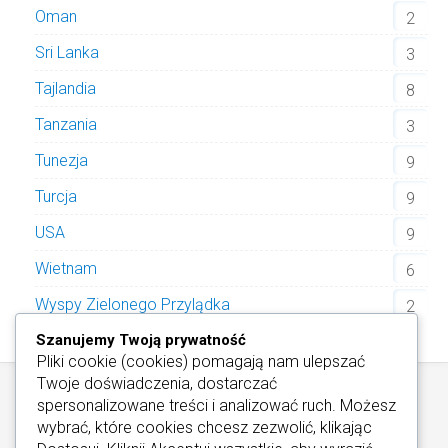
Oman
2
Sri Lanka
3
Tajlandia
8
Tanzania
3
Tunezja
9
Turcja
9
USA
9
Wietnam
6
Wyspy Zielonego Przylądka
2
Szanujemy Twoją prywatność
Pliki cookie (cookies) pomagają nam ulepszać
Twoje doświadczenia, dostarczać
spersonalizowane treści i analizować ruch. Możesz
wybrać, które cookies chcesz zezwolić, klikając