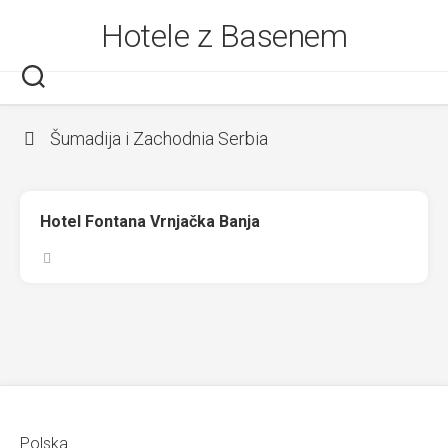
Skip
Hotele z Basenem
to
content
Šumadija i Zachodnia Serbia
Hotel Fontana Vrnjačka Banja
Polska