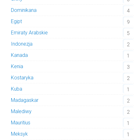
Dominikana
4
Egipt
9
Emiraty Arabskie
5
Indonezja
2
Kanada
1
Kenia
3
Kostaryka
2
Kuba
1
Madagaskar
2
Malediwy
2
Mauritius
1
Meksyk
1