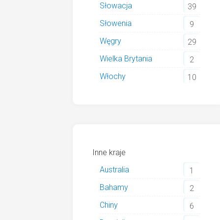
Słowacja
39
Słowenia
9
Węgry
29
Wielka Brytania
2
Włochy
10
Inne kraje
Australia
1
Bahamy
2
Chiny
6