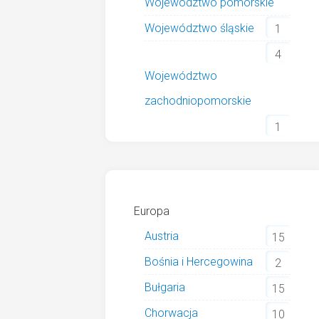
Województwo pomorskie
Województwo śląskie
1
4
Województwo
zachodniopomorskie
1
Europa
Austria
15
Bośnia i Hercegowina
2
Bułgaria
15
Chorwacja
10