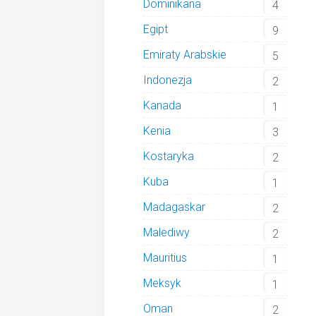
Dominikana
4
Egipt
9
Emiraty Arabskie
5
Indonezja
2
Kanada
1
Kenia
3
Kostaryka
2
Kuba
1
Madagaskar
2
Malediwy
2
Mauritius
1
Meksyk
1
Oman
2