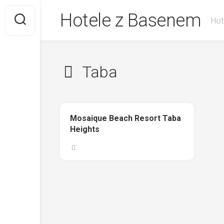
Skip
Hotele z Basenem
to
Hot
content
Taba
Mosaique Beach Resort Taba
Heights