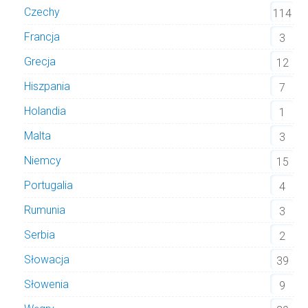
Czechy
114
Francja
3
Grecja
12
Hiszpania
7
Holandia
1
Malta
3
Niemcy
15
Portugalia
4
Rumunia
3
Serbia
2
Słowacja
39
Słowenia
9