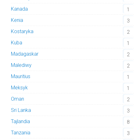
Kanada
1
Kenia
3
Kostaryka
2
Kuba
1
Madagaskar
2
Malediwy
2
Mauritius
1
Meksyk
1
Oman
2
Sri Lanka
3
Tajlandia
8
Tanzania
3