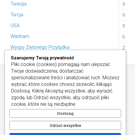
Tunezja
9
Turcja
9
USA
9
Wietnam
6
Wyspy Zielonego Przylądka
2
Szanujemy Twoją prywatność
Pliki cookie (cookies) pomagają nam ulepszać
Twoje doświadczenia, dostarczać
spersonalizowane treści i analizować ruch. Możesz
wybrać, które cookies chcesz zezwolić, klikając
Dostosuj
. Kliknij
Akceptuj wszystkie
, aby wyrazić
zgodę, lub
Odrzuć wszystkie
, aby odrzucić pliki
Informacje / Kontakt
/
Informacje o Cookies
cookie, które nie są niezbędne.
Najlepsze Hotele Wellness
Copyright © 2026
Dostosuj
Odrzuć wszystkie