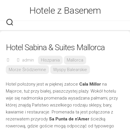
Skip
Hotele z Basenem
to
content
Hotel Sabina & Suites Mallorca
admin
Hiszpania
Mallorca
Morze Śródziemne
Wyspy Balearskie
Hotel położony jest w pięknej zatoce
Cala Millor
na
Majorce, tuż przy białej, piaszczystej plaży. Wokół hotelu
wije się nadmorska promenada wysadzana palmami, przy
której znajdą Państwo wszelkiego rodzaju sklepy, bary,
kawiarnie i restauracje. Promenada ta jest połączona z
rezerwatem przyrody
Sa Punta de n’Amer
ścieżką
rowerową, gdzie goście mogą odpocząć od typowego