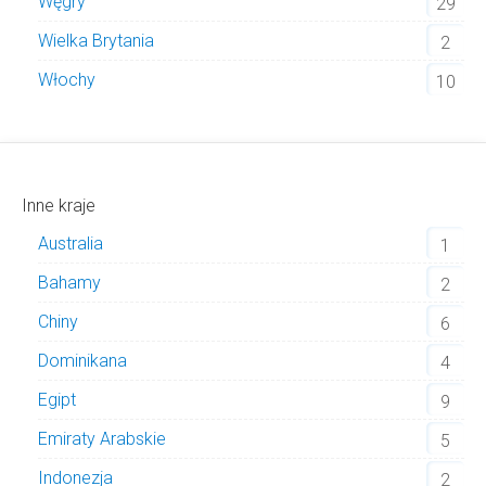
Węgry
29
Wielka Brytania
2
Włochy
10
Inne kraje
Australia
1
Bahamy
2
Chiny
6
Dominikana
4
Egipt
9
Emiraty Arabskie
5
Indonezja
2