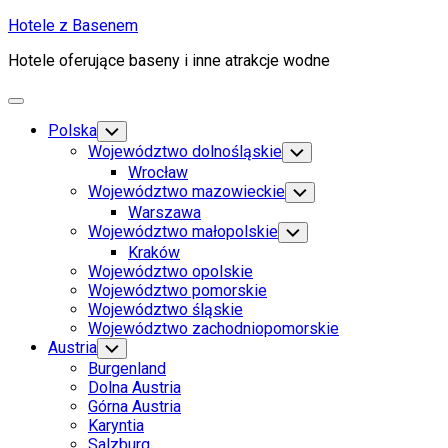
Skip
Hotele z Basenem
to
Hotele oferujące baseny i inne atrakcje wodne
content
Expand
Menu
Polska
Toggle
Child
Województwo dolnośląskie
Toggle
Menu
Child
Wrocław
Menu
Województwo mazowieckie
Toggle
Child
Warszawa
Menu
Województwo małopolskie
Toggle
Child
Kraków
Menu
Województwo opolskie
Województwo pomorskie
Województwo śląskie
Województwo zachodniopomorskie
Austria
Toggle
Child
Burgenland
Menu
Dolna Austria
Górna Austria
Karyntia
Salzburg