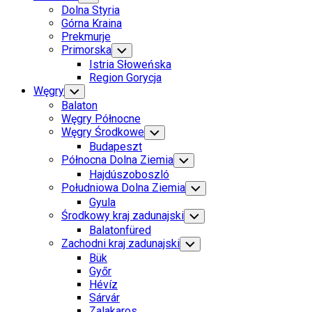
Child
Dolna Styria
Menu
Górna Kraina
Prekmurje
Primorska
Toggle
Child
Istria Słoweńska
Menu
Region Gorycja
Węgry
Toggle
Child
Balaton
Menu
Węgry Północne
Węgry Środkowe
Toggle
Child
Budapeszt
Menu
Północna Dolna Ziemia
Toggle
Child
Hajdúszoboszló
Menu
Południowa Dolna Ziemia
Toggle
Child
Gyula
Menu
Środkowy kraj zadunajski
Toggle
Child
Balatonfüred
Menu
Zachodni kraj zadunajski
Toggle
Child
Bük
Menu
Győr
Hévíz
Sárvár
Zalakaros