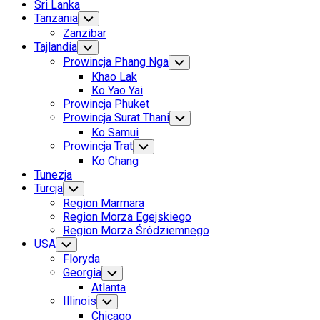
Sri Lanka
Tanzania
Toggle
Child
Zanzibar
Menu
Tajlandia
Toggle
Child
Prowincja Phang Nga
Toggle
Menu
Child
Khao Lak
Menu
Ko Yao Yai
Prowincja Phuket
Prowincja Surat Thani
Toggle
Child
Ko Samui
Menu
Prowincja Trat
Toggle
Child
Ko Chang
Menu
Tunezja
Current
Turcja
Toggle
Child
Page
Current
Region Marmara
Menu
Parent
Page:
Region Morza Egejskiego
Region Morza Śródziemnego
USA
Toggle
Child
Floryda
Menu
Georgia
Toggle
Child
Atlanta
Menu
Illinois
Toggle
Child
Chicago