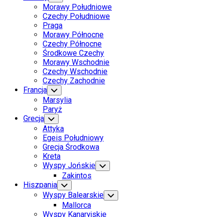
Child
Morawy Południowe
Menu
Czechy Południowe
Praga
Morawy Północne
Czechy Północne
Środkowe Czechy
Morawy Wschodnie
Czechy Wschodnie
Czechy Zachodnie
Francja
Toggle
Child
Marsylia
Menu
Paryż
Grecja
Toggle
Child
Attyka
Menu
Egeis Południowy
Grecja Środkowa
Kreta
Wyspy Jońskie
Toggle
Child
Zakintos
Menu
Hiszpania
Toggle
Child
Wyspy Balearskie
Toggle
Menu
Child
Mallorca
Menu
Wyspy Kanaryjskie