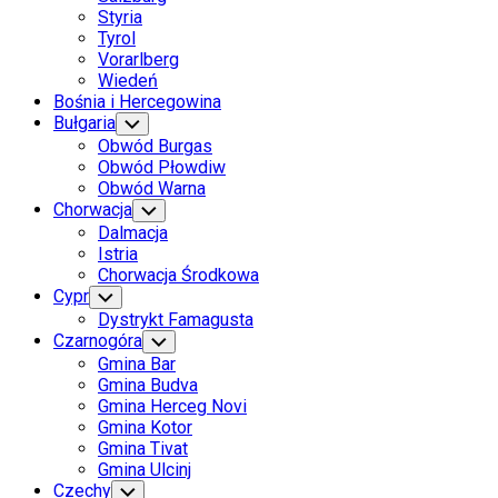
Styria
Tyrol
Vorarlberg
Wiedeń
Bośnia i Hercegowina
Bułgaria
Toggle
Child
Obwód Burgas
Menu
Obwód Płowdiw
Obwód Warna
Chorwacja
Toggle
Child
Dalmacja
Menu
Istria
Chorwacja Środkowa
Cypr
Toggle
Child
Dystrykt Famagusta
Menu
Czarnogóra
Toggle
Child
Gmina Bar
Menu
Gmina Budva
Gmina Herceg Novi
Gmina Kotor
Gmina Tivat
Gmina Ulcinj
Czechy
Toggle