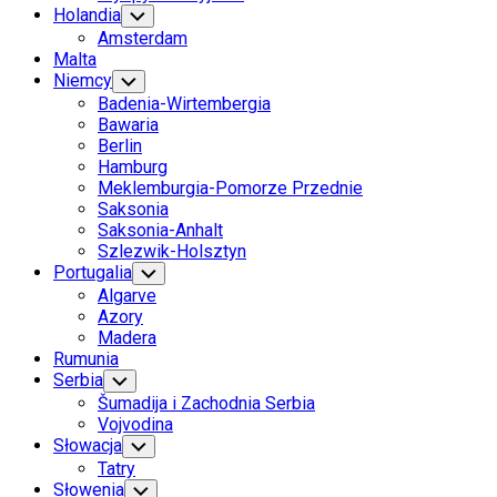
Holandia
Toggle
Child
Amsterdam
Menu
Malta
Niemcy
Toggle
Child
Badenia-Wirtembergia
Menu
Bawaria
Berlin
Hamburg
Meklemburgia-Pomorze Przednie
Saksonia
Saksonia-Anhalt
Szlezwik-Holsztyn
Portugalia
Toggle
Child
Algarve
Menu
Azory
Madera
Rumunia
Serbia
Toggle
Child
Šumadija i Zachodnia Serbia
Menu
Vojvodina
Słowacja
Toggle
Child
Tatry
Menu
Słowenia
Toggle