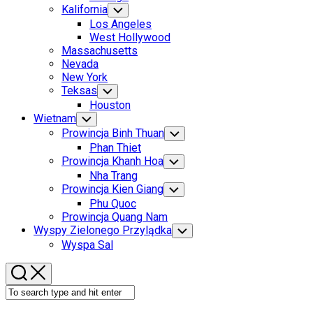
Menu
Kalifornia
Toggle
Child
Los Angeles
Menu
West Hollywood
Massachusetts
Nevada
New York
Teksas
Toggle
Child
Houston
Menu
Wietnam
Toggle
Child
Prowincja Binh Thuan
Toggle
Menu
Child
Phan Thiet
Menu
Prowincja Khanh Hoa
Toggle
Child
Nha Trang
Menu
Prowincja Kien Giang
Toggle
Child
Phu Quoc
Menu
Prowincja Quang Nam
Wyspy Zielonego Przylądka
Toggle
Child
Wyspa Sal
Menu