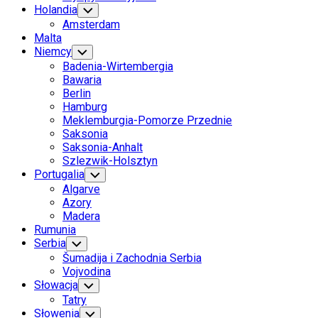
Holandia
Toggle
Child
Amsterdam
Menu
Malta
Niemcy
Toggle
Child
Badenia-Wirtembergia
Menu
Bawaria
Berlin
Hamburg
Meklemburgia-Pomorze Przednie
Saksonia
Saksonia-Anhalt
Szlezwik-Holsztyn
Portugalia
Toggle
Child
Algarve
Menu
Azory
Madera
Rumunia
Serbia
Toggle
Child
Šumadija i Zachodnia Serbia
Menu
Vojvodina
Słowacja
Toggle
Child
Tatry
Menu
Słowenia
Toggle