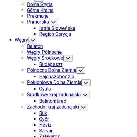
Child
Dolna Styria
Menu
Górna Kraina
Prekmurje
Primorska
Toggle
Child
Istria Słoweńska
Menu
Region Gorycja
Węgry
Toggle
Child
Balaton
Menu
Węgry Północne
Węgry Środkowe
Toggle
Child
Budapeszt
Menu
Północna Dolna Ziemia
Toggle
Child
Hajdúszoboszló
Menu
Południowa Dolna Ziemia
Toggle
Child
Gyula
Menu
Środkowy kraj zadunajski
Toggle
Child
Balatonfüred
Menu
Zachodni kraj zadunajski
Toggle
Child
Bük
Menu
Győr
Hévíz
Sárvár
Zalakaros