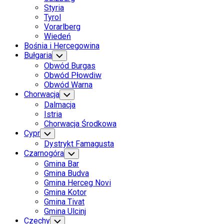
Styria
Tyrol
Vorarlberg
Wiedeń
Bośnia i Hercegowina
Bułgaria
Toggle
Child
Obwód Burgas
Menu
Obwód Płowdiw
Obwód Warna
Chorwacja
Toggle
Child
Dalmacja
Menu
Istria
Chorwacja Środkowa
Cypr
Toggle
Child
Dystrykt Famagusta
Menu
Czarnogóra
Toggle
Child
Gmina Bar
Menu
Gmina Budva
Gmina Herceg Novi
Gmina Kotor
Gmina Tivat
Gmina Ulcinj
Czechy
Toggle