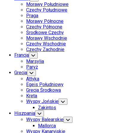
Child
Morawy Południowe
Menu
Czechy Południowe
Praga
Morawy Północne
Czechy Północne
Środkowe Czechy
Morawy Wschodnie
Czechy Wschodnie
Czechy Zachodnie
Francja
Toggle
Child
Marsylia
Menu
Paryż
Grecja
Toggle
Child
Attyka
Menu
Egeis Południowy
Grecja Środkowa
Kreta
Wyspy Jońskie
Toggle
Child
Zakintos
Menu
Hiszpania
Toggle
Child
Wyspy Balearskie
Toggle
Menu
Child
Mallorca
Menu
Wyspy Kanaryjskie