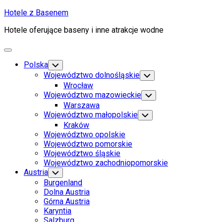
Skip
Hotele z Basenem
to
Hotele oferujące baseny i inne atrakcje wodne
content
Expand
Menu
Polska
Toggle
Child
Województwo dolnośląskie
Toggle
Menu
Child
Wrocław
Menu
Województwo mazowieckie
Toggle
Child
Warszawa
Menu
Województwo małopolskie
Toggle
Child
Kraków
Menu
Województwo opolskie
Województwo pomorskie
Województwo śląskie
Województwo zachodniopomorskie
Austria
Toggle
Child
Burgenland
Menu
Dolna Austria
Górna Austria
Karyntia
Salzburg