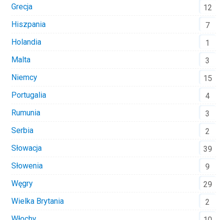
Grecja
12
Hiszpania
7
Holandia
1
Malta
3
Niemcy
15
Portugalia
4
Rumunia
3
Serbia
2
Słowacja
39
Słowenia
9
Węgry
29
Wielka Brytania
2
Włochy
10