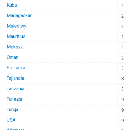
Kuba
1
Madagaskar
2
Malediwy
2
Mauritius
1
Meksyk
1
Oman
2
Sri Lanka
3
Tajlandia
8
Tanzania
3
Tunezja
9
Turcja
9
USA
9