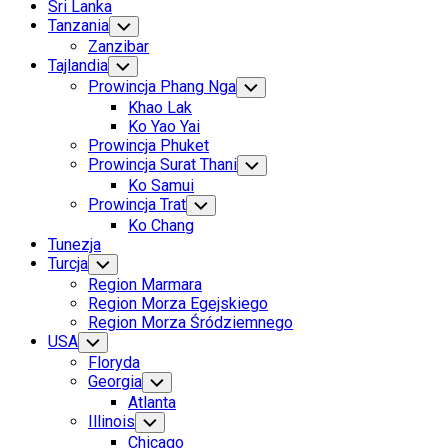
Sri Lanka
Tanzania
Toggle
Child
Zanzibar
Menu
Tajlandia
Toggle
Child
Prowincja Phang Nga
Toggle
Menu
Child
Khao Lak
Menu
Ko Yao Yai
Prowincja Phuket
Prowincja Surat Thani
Toggle
Child
Ko Samui
Menu
Prowincja Trat
Toggle
Child
Ko Chang
Menu
Tunezja
Turcja
Toggle
Child
Region Marmara
Menu
Region Morza Egejskiego
Region Morza Śródziemnego
USA
Toggle
Child
Floryda
Menu
Georgia
Toggle
Child
Atlanta
Menu
Illinois
Toggle
Child
Chicago