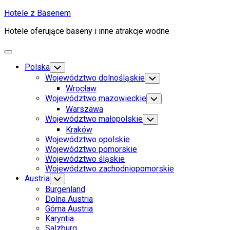
Skip
Hotele z Basenem
to
Hotele oferujące baseny i inne atrakcje wodne
content
Expand
Menu
Polska
Toggle
Child
Województwo dolnośląskie
Toggle
Menu
Child
Wrocław
Menu
Województwo mazowieckie
Toggle
Child
Warszawa
Menu
Województwo małopolskie
Toggle
Child
Kraków
Menu
Województwo opolskie
Województwo pomorskie
Województwo śląskie
Województwo zachodniopomorskie
Austria
Toggle
Child
Burgenland
Menu
Dolna Austria
Górna Austria
Karyntia
Salzburg