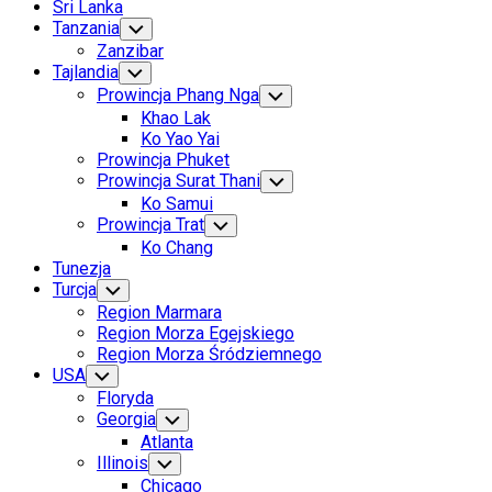
Sri Lanka
Tanzania
Toggle
Child
Zanzibar
Menu
Tajlandia
Toggle
Child
Prowincja Phang Nga
Toggle
Menu
Child
Khao Lak
Menu
Ko Yao Yai
Prowincja Phuket
Prowincja Surat Thani
Toggle
Child
Ko Samui
Menu
Prowincja Trat
Toggle
Child
Ko Chang
Menu
Tunezja
Turcja
Toggle
Child
Region Marmara
Menu
Region Morza Egejskiego
Region Morza Śródziemnego
USA
Toggle
Child
Floryda
Menu
Georgia
Toggle
Child
Atlanta
Menu
Illinois
Toggle
Child
Chicago