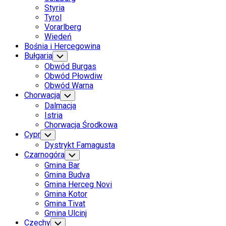
Styria
Tyrol
Vorarlberg
Wiedeń
Bośnia i Hercegowina
Bułgaria
Toggle
Child
Obwód Burgas
Menu
Obwód Płowdiw
Obwód Warna
Chorwacja
Toggle
Child
Dalmacja
Menu
Istria
Chorwacja Środkowa
Cypr
Toggle
Child
Dystrykt Famagusta
Menu
Czarnogóra
Toggle
Child
Gmina Bar
Menu
Gmina Budva
Gmina Herceg Novi
Gmina Kotor
Gmina Tivat
Gmina Ulcinj
Czechy
Toggle