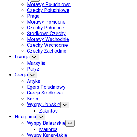
Child
Morawy Południowe
Menu
Czechy Południowe
Praga
Morawy Północne
Czechy Północne
Środkowe Czechy
Morawy Wschodnie
Czechy Wschodnie
Czechy Zachodnie
Francja
Toggle
Child
Marsylia
Menu
Paryż
Grecja
Toggle
Child
Attyka
Menu
Egeis Południowy
Grecja Środkowa
Kreta
Wyspy Jońskie
Toggle
Child
Zakintos
Menu
Current
Hiszpania
Toggle
Child
Page
Wyspy Balearskie
Toggle
Menu
Parent
Child
Mallorca
Menu
Current
Wyspy Kanaryjskie