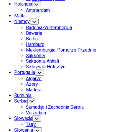
Page:
Holandia
Toggle
Child
Amsterdam
Menu
Malta
Niemcy
Toggle
Child
Badenia-Wirtembergia
Menu
Bawaria
Berlin
Hamburg
Meklemburgia-Pomorze Przednie
Saksonia
Saksonia-Anhalt
Szlezwik-Holsztyn
Portugalia
Toggle
Child
Algarve
Menu
Azory
Madera
Rumunia
Serbia
Toggle
Child
Šumadija i Zachodnia Serbia
Menu
Vojvodina
Słowacja
Toggle
Child
Tatry
Menu
Słowenia
Toggle