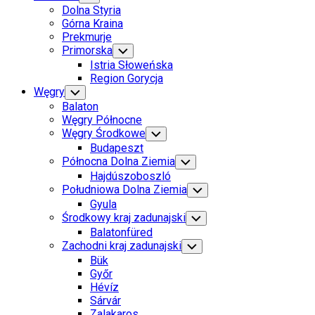
Child
Dolna Styria
Menu
Górna Kraina
Prekmurje
Primorska
Toggle
Child
Istria Słoweńska
Menu
Region Gorycja
Węgry
Toggle
Child
Balaton
Menu
Węgry Północne
Węgry Środkowe
Toggle
Child
Budapeszt
Menu
Północna Dolna Ziemia
Toggle
Child
Hajdúszoboszló
Menu
Południowa Dolna Ziemia
Toggle
Child
Gyula
Menu
Środkowy kraj zadunajski
Toggle
Child
Balatonfüred
Menu
Zachodni kraj zadunajski
Toggle
Child
Bük
Menu
Győr
Hévíz
Sárvár
Zalakaros