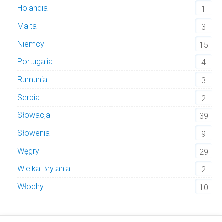
Holandia
1
Malta
3
Niemcy
15
Portugalia
4
Rumunia
3
Serbia
2
Słowacja
39
Słowenia
9
Węgry
29
Wielka Brytania
2
Włochy
10