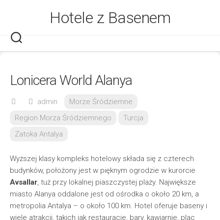
Skip
Hotele z Basenem
to
content
Lonicera World Alanya
admin
Morze Śródziemne
Region Morza Śródziemnego
Turcja
Zatoka Antalya
Wyższej klasy kompleks hotelowy składa się z czterech
budynków, położony jest w pięknym ogrodzie w kurorcie
Avsallar
, tuż przy lokalnej piaszczystej plaży. Największe
miasto Alanya oddalone jest od ośrodka o około 20 km, a
metropolia Antalya – o około 100 km. Hotel oferuje baseny i
wiele atrakcji, takich jak restauracje, bary, kawiarnie, plac