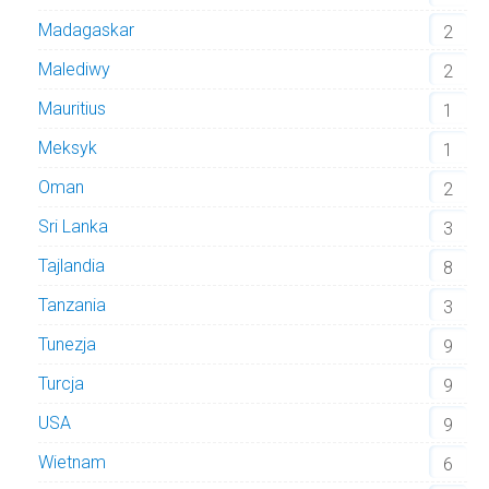
Madagaskar
2
Malediwy
2
Mauritius
1
Meksyk
1
Oman
2
Sri Lanka
3
Tajlandia
8
Tanzania
3
Tunezja
9
Turcja
9
USA
9
Wietnam
6