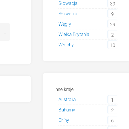
Słowacja
39
Słowenia
9
Węgry
29
Wielka Brytania
2
Włochy
10
Inne kraje
Australia
1
Bahamy
2
Chiny
6