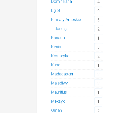
Dominikana
4
Egipt
9
Emiraty Arabskie
5
Indonezja
2
Kanada
1
Kenia
3
Kostaryka
2
Kuba
1
Madagaskar
2
Malediwy
2
Mauritius
1
Meksyk
1
Oman
2