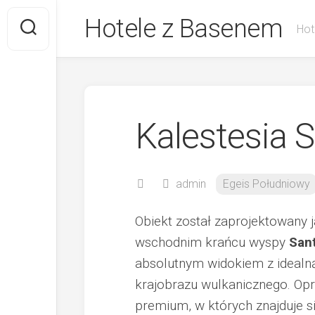
Skip
Hotele z Basenem
to
Hot
content
Kalestesia S
admin
Egeis Południowy
Obiekt został zaprojektowany j
wschodnim krańcu wyspy
Sant
absolutnym widokiem z idealną
krajobrazu wulkanicznego. Opr
premium, w których znajduje s