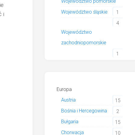
Województwo pomorskie
ie
Województwo śląskie
1
 i
4
Województwo
zachodniopomorskie
1
Europa
Austria
15
Bośnia i Hercegowina
2
Bułgaria
15
Chorwacja
10