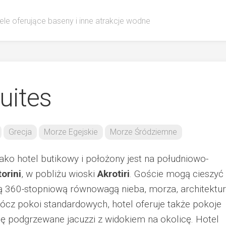
ele oferujące baseny i inne atrakcje wodne
uites
Grecja
Morze Egejskie
Morze Śródziemne
ako hotel butikowy i położony jest na południowo-
orini
, w pobliżu wioski
Akrotiri
. Goście mogą cieszyć 
 360-stopniową równowagą nieba, morza, architektur
ócz pokoi standardowych, hotel oferuje także pokoje
ię podgrzewane jacuzzi z widokiem na okolicę. Hotel