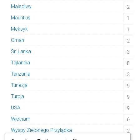
Malediwy
2
Mauritius
1
Meksyk
1
Oman
2
Sri Lanka
3
Tajlandia
8
Tanzania
3
Tunezja
9
Turcja
9
USA
9
Wietnam
6
Wyspy Zielonego Przylądka
2