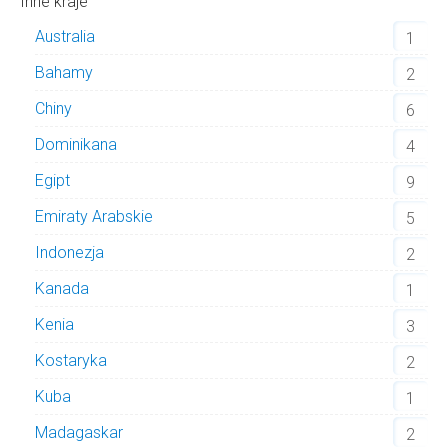
Inne kraje
Australia
1
Bahamy
2
Chiny
6
Dominikana
4
Egipt
9
Emiraty Arabskie
5
Indonezja
2
Kanada
1
Kenia
3
Kostaryka
2
Kuba
1
Madagaskar
2