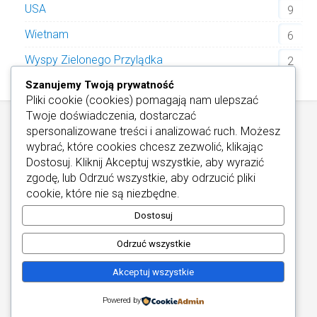
USA
9
Wietnam
6
Wyspy Zielonego Przylądka
2
Szanujemy Twoją prywatność
Pliki cookie (cookies) pomagają nam ulepszać
Twoje doświadczenia, dostarczać
spersonalizowane treści i analizować ruch. Możesz
wybrać, które cookies chcesz zezwolić, klikając
Dostosuj
. Kliknij
Akceptuj wszystkie
, aby wyrazić
zgodę, lub
Odrzuć wszystkie
, aby odrzucić pliki
Informacje / Kontakt
/
Informacje o Cookies
cookie, które nie są niezbędne.
Najlepsze Hotele Wellness
Copyright © 2026
Dostosuj
Odrzuć wszystkie
Akceptuj wszystkie
Powered by