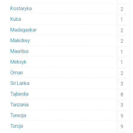
Kostaryka
2
Kuba
1
Madagaskar
2
Malediwy
2
Mauritius
1
Meksyk
1
Oman
2
Sri Lanka
3
Tajlandia
8
Tanzania
3
Tunezja
9
Turcja
9