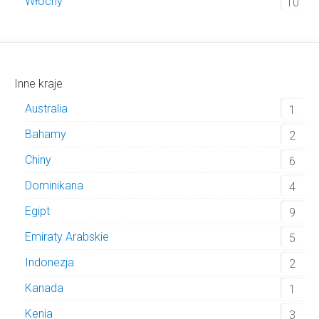
Włochy
10
Inne kraje
Australia
1
Bahamy
2
Chiny
6
Dominikana
4
Egipt
9
Emiraty Arabskie
5
Indonezja
2
Kanada
1
Kenia
3