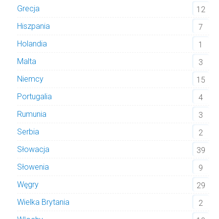
Grecja
12
Hiszpania
7
Holandia
1
Malta
3
Niemcy
15
Portugalia
4
Rumunia
3
Serbia
2
Słowacja
39
Słowenia
9
Węgry
29
Wielka Brytania
2