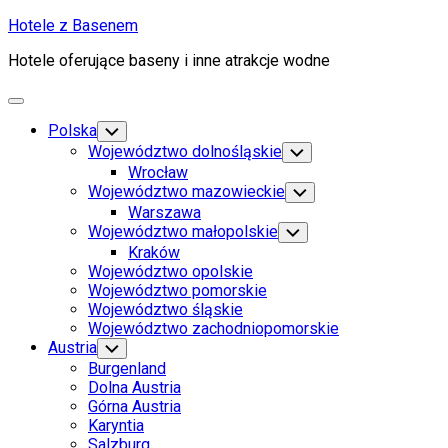
Skip
Hotele z Basenem
to
Hotele oferujące baseny i inne atrakcje wodne
content
Expand
Menu
Polska
Toggle
Child
Województwo dolnośląskie
Toggle
Menu
Child
Wrocław
Menu
Województwo mazowieckie
Toggle
Child
Warszawa
Menu
Województwo małopolskie
Toggle
Child
Kraków
Menu
Województwo opolskie
Województwo pomorskie
Województwo śląskie
Województwo zachodniopomorskie
Austria
Toggle
Child
Burgenland
Menu
Dolna Austria
Górna Austria
Karyntia
Salzburg