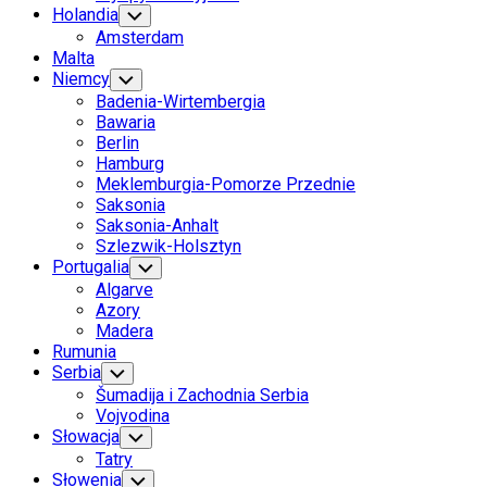
Holandia
Toggle
Child
Amsterdam
Menu
Malta
Niemcy
Toggle
Child
Badenia-Wirtembergia
Menu
Bawaria
Berlin
Hamburg
Meklemburgia-Pomorze Przednie
Saksonia
Saksonia-Anhalt
Szlezwik-Holsztyn
Portugalia
Toggle
Child
Algarve
Menu
Azory
Madera
Rumunia
Serbia
Toggle
Child
Šumadija i Zachodnia Serbia
Menu
Vojvodina
Słowacja
Toggle
Child
Tatry
Menu
Słowenia
Toggle