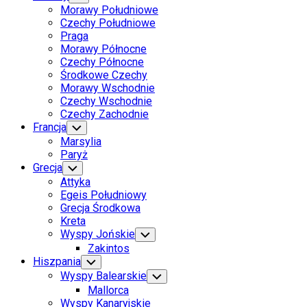
Child
Morawy Południowe
Menu
Czechy Południowe
Praga
Morawy Północne
Czechy Północne
Środkowe Czechy
Morawy Wschodnie
Czechy Wschodnie
Czechy Zachodnie
Francja
Toggle
Child
Marsylia
Menu
Paryż
Grecja
Toggle
Child
Attyka
Menu
Egeis Południowy
Grecja Środkowa
Kreta
Wyspy Jońskie
Toggle
Child
Zakintos
Menu
Hiszpania
Toggle
Child
Wyspy Balearskie
Toggle
Menu
Child
Mallorca
Menu
Wyspy Kanaryjskie