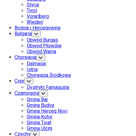
Styria
Tyrol
Vorarlberg
Wiedeń
Bośnia i Hercegowina
Bułgaria
Toggle
Child
Obwód Burgas
Menu
Obwód Płowdiw
Obwód Warna
Chorwacja
Toggle
Child
Dalmacja
Menu
Istria
Chorwacja Środkowa
Cypr
Toggle
Child
Dystrykt Famagusta
Menu
Czarnogóra
Toggle
Child
Gmina Bar
Menu
Gmina Budva
Gmina Herceg Novi
Gmina Kotor
Gmina Tivat
Gmina Ulcinj
Czechy
Toggle