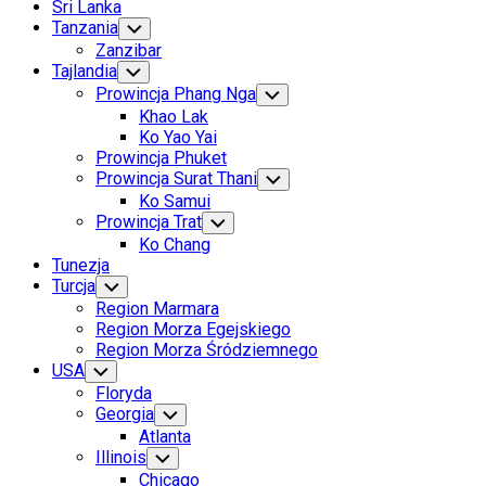
Sri Lanka
Tanzania
Toggle
Child
Zanzibar
Menu
Tajlandia
Toggle
Child
Prowincja Phang Nga
Toggle
Menu
Child
Khao Lak
Menu
Ko Yao Yai
Prowincja Phuket
Prowincja Surat Thani
Toggle
Child
Ko Samui
Menu
Prowincja Trat
Toggle
Child
Ko Chang
Menu
Tunezja
Current
Turcja
Toggle
Child
Page
Region Marmara
Menu
Parent
Region Morza Egejskiego
Current
Region Morza Śródziemnego
Page
USA
Toggle
Child
Parent
Floryda
Menu
Georgia
Toggle
Child
Atlanta
Menu
Illinois
Toggle
Child
Chicago