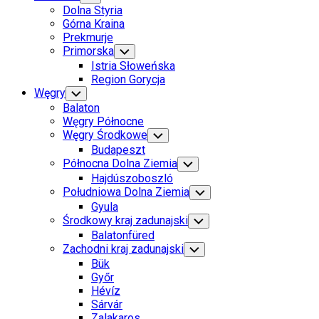
Child
Dolna Styria
Menu
Górna Kraina
Prekmurje
Primorska
Toggle
Child
Istria Słoweńska
Menu
Region Gorycja
Węgry
Toggle
Child
Balaton
Menu
Węgry Północne
Węgry Środkowe
Toggle
Child
Budapeszt
Menu
Północna Dolna Ziemia
Toggle
Child
Hajdúszoboszló
Menu
Południowa Dolna Ziemia
Toggle
Child
Gyula
Menu
Środkowy kraj zadunajski
Toggle
Child
Balatonfüred
Menu
Zachodni kraj zadunajski
Toggle
Child
Bük
Menu
Győr
Hévíz
Sárvár
Zalakaros