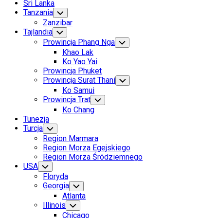
Sri Lanka
Tanzania
Toggle
Child
Zanzibar
Menu
Tajlandia
Toggle
Child
Prowincja Phang Nga
Toggle
Menu
Child
Khao Lak
Menu
Ko Yao Yai
Prowincja Phuket
Prowincja Surat Thani
Toggle
Child
Ko Samui
Menu
Prowincja Trat
Toggle
Child
Ko Chang
Menu
Tunezja
Turcja
Toggle
Child
Region Marmara
Menu
Region Morza Egejskiego
Region Morza Śródziemnego
USA
Toggle
Child
Floryda
Menu
Georgia
Toggle
Child
Atlanta
Menu
Illinois
Toggle
Child
Chicago