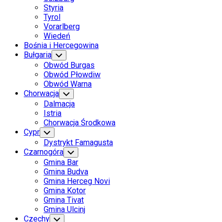
Styria
Tyrol
Vorarlberg
Wiedeń
Bośnia i Hercegowina
Bułgaria
Toggle
Child
Obwód Burgas
Menu
Obwód Płowdiw
Obwód Warna
Chorwacja
Toggle
Child
Dalmacja
Menu
Istria
Chorwacja Środkowa
Cypr
Toggle
Child
Dystrykt Famagusta
Menu
Czarnogóra
Toggle
Child
Gmina Bar
Menu
Gmina Budva
Gmina Herceg Novi
Gmina Kotor
Gmina Tivat
Gmina Ulcinj
Czechy
Toggle