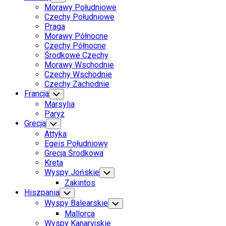
Child
Morawy Południowe
Menu
Czechy Południowe
Praga
Morawy Północne
Czechy Północne
Środkowe Czechy
Morawy Wschodnie
Czechy Wschodnie
Czechy Zachodnie
Francja
Toggle
Child
Marsylia
Menu
Paryż
Grecja
Toggle
Child
Attyka
Menu
Egeis Południowy
Grecja Środkowa
Kreta
Wyspy Jońskie
Toggle
Child
Zakintos
Menu
Hiszpania
Toggle
Child
Wyspy Balearskie
Toggle
Menu
Child
Mallorca
Menu
Wyspy Kanaryjskie