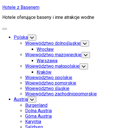
Skip
Hotele z Basenem
to
Hotele oferujące baseny i inne atrakcje wodne
content
Expand
Menu
Polska
Toggle
Child
Województwo dolnośląskie
Toggle
Menu
Child
Wrocław
Menu
Województwo mazowieckie
Toggle
Child
Warszawa
Menu
Województwo małopolskie
Toggle
Child
Kraków
Menu
Województwo opolskie
Województwo pomorskie
Województwo śląskie
Województwo zachodniopomorskie
Austria
Toggle
Child
Burgenland
Menu
Dolna Austria
Górna Austria
Karyntia
Salzburg