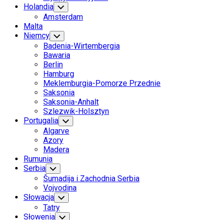
Holandia
Toggle
Child
Amsterdam
Menu
Malta
Niemcy
Toggle
Child
Badenia-Wirtembergia
Menu
Bawaria
Berlin
Hamburg
Meklemburgia-Pomorze Przednie
Saksonia
Saksonia-Anhalt
Szlezwik-Holsztyn
Portugalia
Toggle
Child
Algarve
Menu
Azory
Madera
Rumunia
Serbia
Toggle
Child
Šumadija i Zachodnia Serbia
Menu
Vojvodina
Słowacja
Toggle
Child
Tatry
Menu
Słowenia
Toggle