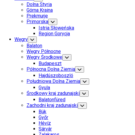
Child
Dolna Styria
Menu
Górna Kraina
Prekmurje
Primorska
Toggle
Child
Istria Słoweńska
Menu
Region Gorycja
Current
Węgry
Toggle
Child
Page
Balaton
Menu
Parent
Węgry Północne
Węgry Środkowe
Toggle
Child
Budapeszt
Menu
Północna Dolna Ziemia
Toggle
Child
Hajdúszoboszló
Menu
Południowa Dolna Ziemia
Toggle
Child
Gyula
Menu
Current
Środkowy kraj zadunajski
Toggle
Child
Page
Current
Balatonfüred
Menu
Parent
Page:
Zachodni kraj zadunajski
Toggle
Child
Bük
Menu
Győr
Hévíz
Sárvár
Zalakaros