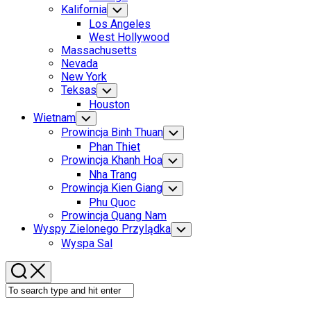
Menu
Kalifornia
Toggle
Child
Los Angeles
Menu
West Hollywood
Massachusetts
Nevada
New York
Teksas
Toggle
Child
Houston
Menu
Wietnam
Toggle
Child
Prowincja Binh Thuan
Toggle
Menu
Child
Phan Thiet
Menu
Prowincja Khanh Hoa
Toggle
Child
Nha Trang
Menu
Prowincja Kien Giang
Toggle
Child
Phu Quoc
Menu
Prowincja Quang Nam
Wyspy Zielonego Przylądka
Toggle
Child
Wyspa Sal
Menu