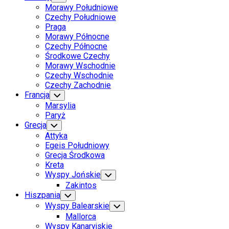
Child
Morawy Południowe
Menu
Czechy Południowe
Praga
Morawy Północne
Czechy Północne
Środkowe Czechy
Morawy Wschodnie
Czechy Wschodnie
Czechy Zachodnie
Francja
Toggle
Child
Marsylia
Menu
Paryż
Grecja
Toggle
Child
Attyka
Menu
Egeis Południowy
Grecja Środkowa
Kreta
Wyspy Jońskie
Toggle
Child
Zakintos
Menu
Hiszpania
Toggle
Child
Wyspy Balearskie
Toggle
Menu
Child
Mallorca
Menu
Wyspy Kanaryjskie