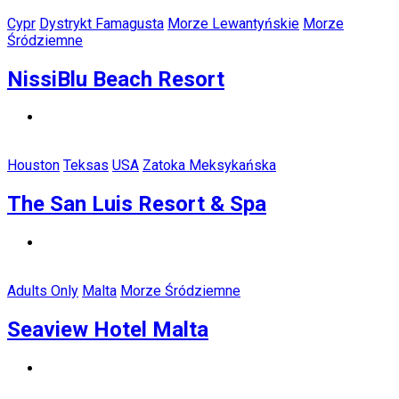
Cypr
Dystrykt Famagusta
Morze Lewantyńskie
Morze
Śródziemne
NissiBlu Beach Resort
Houston
Teksas
USA
Zatoka Meksykańska
The San Luis Resort & Spa
Adults Only
Malta
Morze Śródziemne
Seaview Hotel Malta