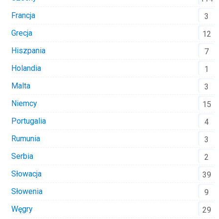
Francja
3
Grecja
12
Hiszpania
7
Holandia
1
Malta
3
Niemcy
15
Portugalia
4
Rumunia
3
Serbia
2
Słowacja
39
Słowenia
9
Węgry
29