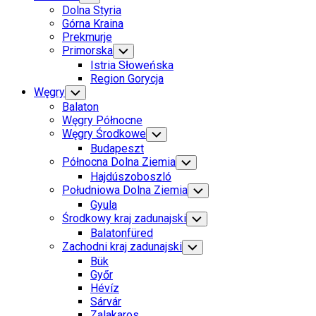
Child
Dolna Styria
Menu
Górna Kraina
Prekmurje
Primorska
Toggle
Child
Istria Słoweńska
Menu
Region Gorycja
Węgry
Toggle
Child
Balaton
Menu
Węgry Północne
Węgry Środkowe
Toggle
Child
Budapeszt
Menu
Północna Dolna Ziemia
Toggle
Child
Hajdúszoboszló
Menu
Południowa Dolna Ziemia
Toggle
Child
Gyula
Menu
Środkowy kraj zadunajski
Toggle
Child
Balatonfüred
Menu
Zachodni kraj zadunajski
Toggle
Child
Bük
Menu
Győr
Hévíz
Sárvár
Zalakaros