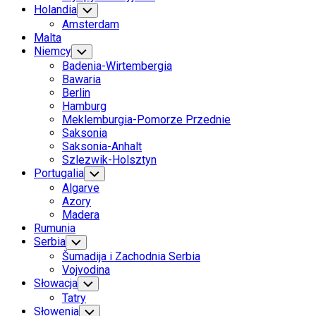
Holandia
Toggle
Child
Amsterdam
Menu
Malta
Niemcy
Toggle
Child
Badenia-Wirtembergia
Menu
Bawaria
Berlin
Hamburg
Meklemburgia-Pomorze Przednie
Saksonia
Saksonia-Anhalt
Szlezwik-Holsztyn
Portugalia
Toggle
Child
Algarve
Menu
Azory
Madera
Rumunia
Serbia
Toggle
Child
Šumadija i Zachodnia Serbia
Menu
Vojvodina
Słowacja
Toggle
Child
Tatry
Menu
Słowenia
Toggle