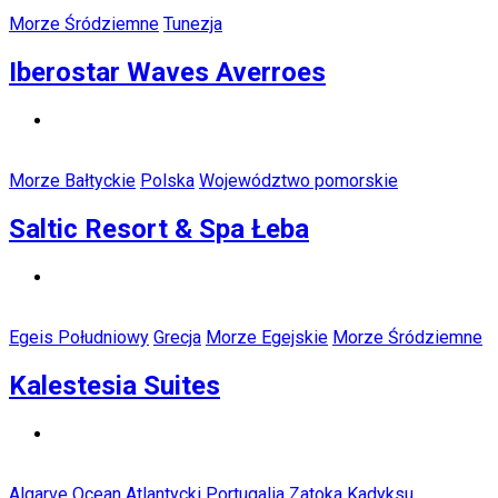
Morze Śródziemne
Tunezja
Iberostar Waves Averroes
Morze Bałtyckie
Polska
Województwo pomorskie
Saltic Resort & Spa Łeba
Egeis Południowy
Grecja
Morze Egejskie
Morze Śródziemne
Kalestesia Suites
Algarve
Ocean Atlantycki
Portugalia
Zatoka Kadyksu