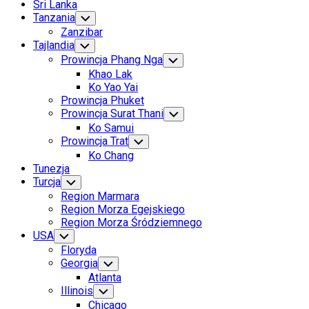
Sri Lanka
Tanzania
Toggle
Child
Zanzibar
Menu
Tajlandia
Toggle
Child
Prowincja Phang Nga
Toggle
Menu
Child
Khao Lak
Menu
Ko Yao Yai
Prowincja Phuket
Prowincja Surat Thani
Toggle
Child
Ko Samui
Menu
Prowincja Trat
Toggle
Child
Ko Chang
Menu
Tunezja
Turcja
Toggle
Child
Region Marmara
Menu
Region Morza Egejskiego
Region Morza Śródziemnego
USA
Toggle
Child
Floryda
Menu
Georgia
Toggle
Child
Atlanta
Menu
Illinois
Toggle
Child
Chicago