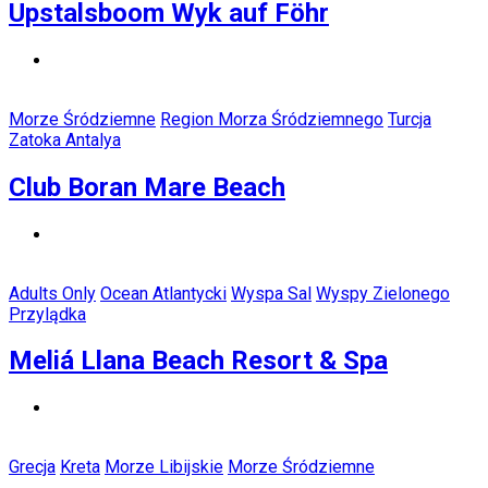
Upstalsboom Wyk auf Föhr
Morze Śródziemne
Region Morza Śródziemnego
Turcja
Zatoka Antalya
Club Boran Mare Beach
Adults Only
Ocean Atlantycki
Wyspa Sal
Wyspy Zielonego
Przylądka
Meliá Llana Beach Resort & Spa
Grecja
Kreta
Morze Libijskie
Morze Śródziemne