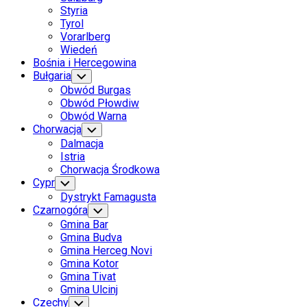
Styria
Tyrol
Vorarlberg
Wiedeń
Bośnia i Hercegowina
Bułgaria
Toggle
Child
Obwód Burgas
Menu
Obwód Płowdiw
Obwód Warna
Chorwacja
Toggle
Child
Dalmacja
Menu
Istria
Chorwacja Środkowa
Cypr
Toggle
Child
Dystrykt Famagusta
Menu
Czarnogóra
Toggle
Child
Gmina Bar
Menu
Gmina Budva
Gmina Herceg Novi
Gmina Kotor
Gmina Tivat
Gmina Ulcinj
Czechy
Toggle