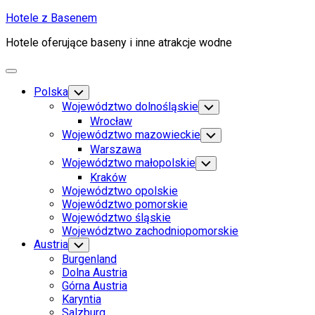
Skip
Hotele z Basenem
to
Hotele oferujące baseny i inne atrakcje wodne
content
Expand
Menu
Polska
Toggle
Child
Województwo dolnośląskie
Toggle
Menu
Child
Wrocław
Menu
Województwo mazowieckie
Toggle
Child
Warszawa
Menu
Województwo małopolskie
Toggle
Child
Kraków
Menu
Województwo opolskie
Województwo pomorskie
Województwo śląskie
Województwo zachodniopomorskie
Austria
Toggle
Child
Burgenland
Menu
Dolna Austria
Górna Austria
Karyntia
Salzburg