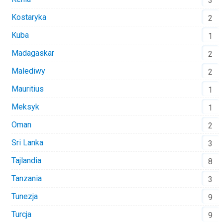
3
Kostaryka
2
Kuba
1
Madagaskar
2
Malediwy
2
Mauritius
1
Meksyk
1
Oman
2
Sri Lanka
3
Tajlandia
8
Tanzania
3
Tunezja
9
Turcja
9