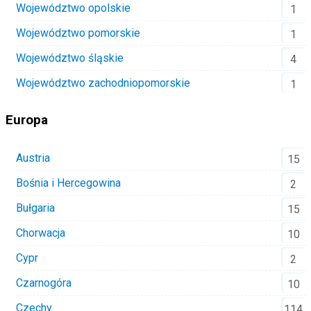
Województwo opolskie
1
Województwo pomorskie
1
Województwo śląskie
4
Województwo zachodniopomorskie
1
Europa
Austria
15
Bośnia i Hercegowina
2
Bułgaria
15
Chorwacja
10
Cypr
2
Czarnogóra
10
Czechy
114