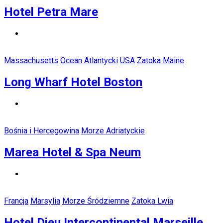
Hotel Petra Mare
Massachusetts
Ocean Atlantycki
USA
Zatoka Maine
Long Wharf Hotel Boston
Bośnia i Hercegowina
Morze Adriatyckie
Marea Hotel & Spa Neum
Francja
Marsylia
Morze Śródziemne
Zatoka Lwia
Hotel Dieu Intercontinental Marseille