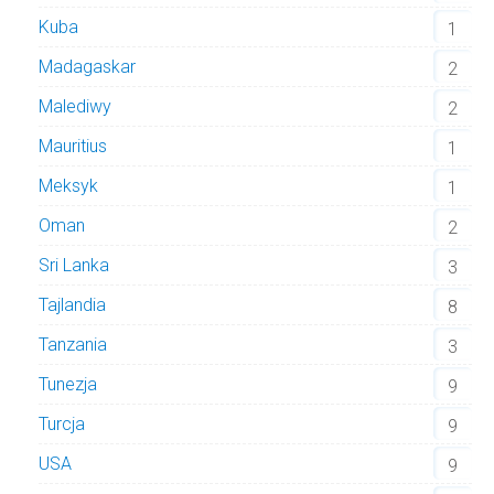
Kuba
1
Madagaskar
2
Malediwy
2
Mauritius
1
Meksyk
1
Oman
2
Sri Lanka
3
Tajlandia
8
Tanzania
3
Tunezja
9
Turcja
9
USA
9