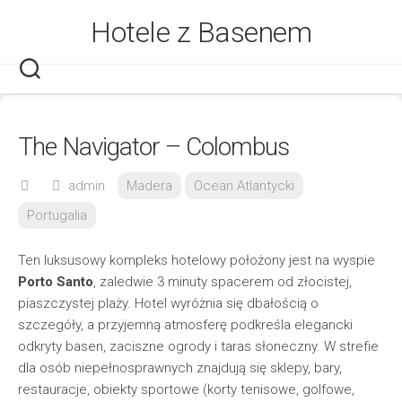
Skip
Hotele z Basenem
to
content
The Navigator – Colombus
admin
Madera
Ocean Atlantycki
Portugalia
Ten luksusowy kompleks hotelowy położony jest na wyspie
Porto Santo
, zaledwie 3 minuty spacerem od złocistej,
piaszczystej plaży. Hotel wyróżnia się dbałością o
szczegóły, a przyjemną atmosferę podkreśla elegancki
odkryty basen, zaciszne ogrody i taras słoneczny. W strefie
dla osób niepełnosprawnych znajdują się sklepy, bary,
restauracje, obiekty sportowe (korty tenisowe, golfowe,