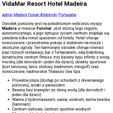
VidaMar Resort Hotel Madeira
admin
Madera
Ocean Atlantycki
Portugalia
Ośrodek położony jest na południowym wybrzeżu wyspy
Madera
w mieście
Funchal
. Jest stolicą tego regionu
autonomicznego, a jego tętniące życiem centrum znajduje się
zaledwie kilka minut spacerem od hotelu. Hotel oferuje
nowoczesne i przestronne pokoje z widokiem na morze i
okoliczne ogrody. Ten harmonijny ośrodek oferuje również
pięć różnych restauracji, bar z fortepianem, salę bilardową,
dynamiczne centrum fitness, trzy baseny typu infinity z wodą
morską (dla dorosłych i jeden dla dzieci), obiekty sportowe
(kort tenisowy, tenis stołowy, badminton, minigolf) oraz
nowoczesne, nadmorskie Thalasso Sea Spa.
Prywatna plaża (dostęp po schodach z drewnianego
pomostu), leżaki z parasolami
Baseny bez krawędzi ze słoną wodą (dla dorosłych i
jeden dla dzieci)
Wanna z hydromasażem, sauna, solarium, łaźnia turecka
(hammam)
Centrum nurkowe, centrum sportów wodnych