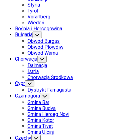
Styria
Tyrol
Vorarlberg
Wiedeń
Bośnia i Hercegowina
Bułgaria
Toggle
Child
Obwód Burgas
Menu
Obwód Płowdiw
Obwód Warna
Chorwacja
Toggle
Child
Dalmacja
Menu
Istria
Chorwacja Środkowa
Cypr
Toggle
Child
Dystrykt Famagusta
Menu
Czarnogóra
Toggle
Child
Gmina Bar
Menu
Gmina Budva
Gmina Herceg Novi
Gmina Kotor
Gmina Tivat
Gmina Ulcinj
Czechy
Toggle