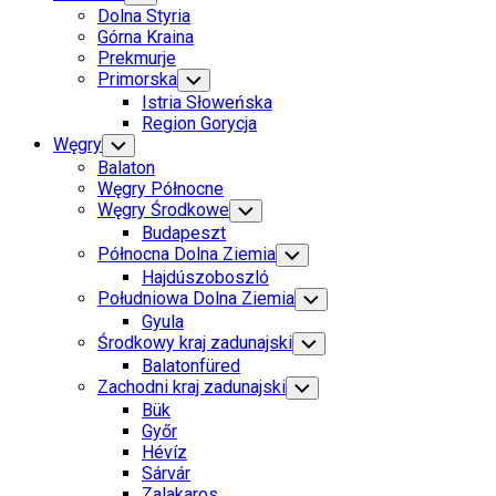
Child
Dolna Styria
Menu
Górna Kraina
Prekmurje
Primorska
Toggle
Child
Istria Słoweńska
Menu
Region Gorycja
Węgry
Toggle
Child
Balaton
Menu
Węgry Północne
Węgry Środkowe
Toggle
Child
Budapeszt
Menu
Północna Dolna Ziemia
Toggle
Child
Hajdúszoboszló
Menu
Południowa Dolna Ziemia
Toggle
Child
Gyula
Menu
Środkowy kraj zadunajski
Toggle
Child
Balatonfüred
Menu
Zachodni kraj zadunajski
Toggle
Child
Bük
Menu
Győr
Hévíz
Sárvár
Zalakaros