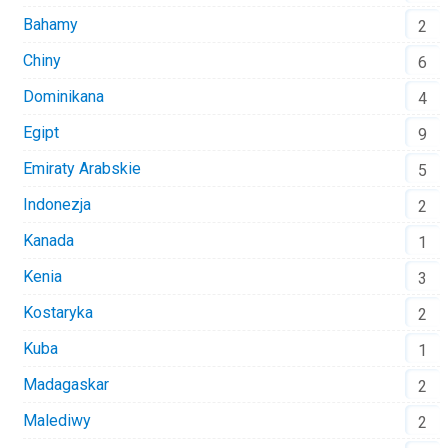
Bahamy
2
Chiny
6
Dominikana
4
Egipt
9
Emiraty Arabskie
5
Indonezja
2
Kanada
1
Kenia
3
Kostaryka
2
Kuba
1
Madagaskar
2
Malediwy
2