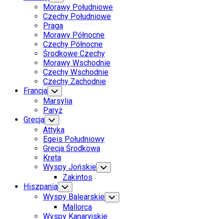
Child
Morawy Południowe
Menu
Czechy Południowe
Praga
Morawy Północne
Czechy Północne
Środkowe Czechy
Morawy Wschodnie
Czechy Wschodnie
Czechy Zachodnie
Francja
Toggle
Child
Marsylia
Menu
Paryż
Grecja
Toggle
Child
Attyka
Menu
Egeis Południowy
Grecja Środkowa
Kreta
Wyspy Jońskie
Toggle
Child
Zakintos
Menu
Hiszpania
Toggle
Child
Wyspy Balearskie
Toggle
Menu
Child
Mallorca
Menu
Wyspy Kanaryjskie