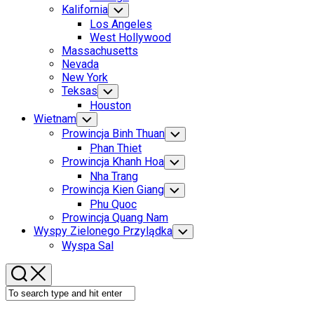
Menu
Kalifornia
Toggle
Child
Los Angeles
Menu
West Hollywood
Massachusetts
Nevada
New York
Teksas
Toggle
Child
Houston
Menu
Wietnam
Toggle
Child
Prowincja Binh Thuan
Toggle
Menu
Child
Phan Thiet
Menu
Prowincja Khanh Hoa
Toggle
Child
Nha Trang
Menu
Prowincja Kien Giang
Toggle
Child
Phu Quoc
Menu
Prowincja Quang Nam
Wyspy Zielonego Przylądka
Toggle
Child
Wyspa Sal
Menu