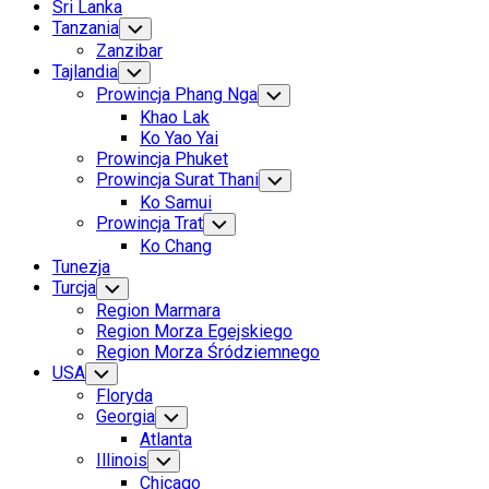
Sri Lanka
Tanzania
Toggle
Child
Zanzibar
Menu
Tajlandia
Toggle
Child
Prowincja Phang Nga
Toggle
Menu
Child
Khao Lak
Menu
Ko Yao Yai
Prowincja Phuket
Prowincja Surat Thani
Toggle
Child
Ko Samui
Menu
Prowincja Trat
Toggle
Child
Ko Chang
Menu
Tunezja
Turcja
Toggle
Child
Region Marmara
Menu
Region Morza Egejskiego
Region Morza Śródziemnego
USA
Toggle
Child
Floryda
Menu
Georgia
Toggle
Child
Atlanta
Menu
Illinois
Toggle
Child
Chicago