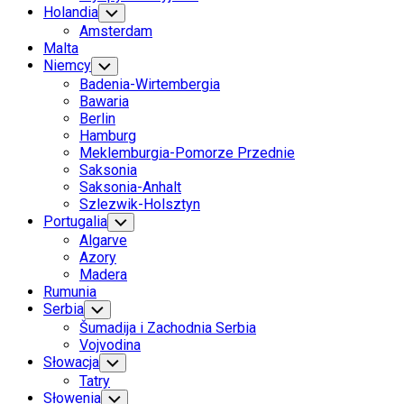
Holandia
Toggle
Child
Amsterdam
Menu
Malta
Niemcy
Toggle
Child
Badenia-Wirtembergia
Menu
Bawaria
Berlin
Hamburg
Meklemburgia-Pomorze Przednie
Saksonia
Saksonia-Anhalt
Szlezwik-Holsztyn
Current
Portugalia
Toggle
Child
Page
Algarve
Menu
Parent
Azory
Current
Madera
Page
Rumunia
Parent
Serbia
Toggle
Child
Šumadija i Zachodnia Serbia
Menu
Vojvodina
Słowacja
Toggle
Child
Tatry
Menu
Słowenia
Toggle