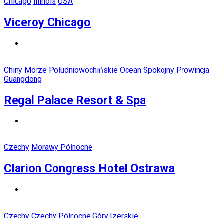
Chicago
Illinois
USA
Viceroy Chicago
Chiny
Morze Południowochińskie
Ocean Spokojny
Prowincja
Guangdong
Regal Palace Resort & Spa
Czechy
Morawy Północne
Clarion Congress Hotel Ostrawa
Czechy
Czechy Północne
Góry Izerskie