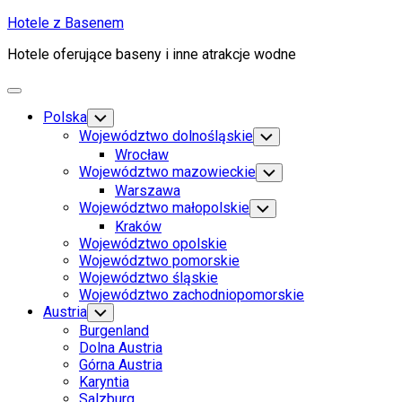
Skip
Hotele z Basenem
to
Hotele oferujące baseny i inne atrakcje wodne
content
Expand
Menu
Polska
Toggle
Child
Województwo dolnośląskie
Toggle
Menu
Child
Wrocław
Menu
Województwo mazowieckie
Toggle
Child
Warszawa
Menu
Województwo małopolskie
Toggle
Child
Kraków
Menu
Województwo opolskie
Województwo pomorskie
Województwo śląskie
Województwo zachodniopomorskie
Austria
Toggle
Child
Burgenland
Menu
Dolna Austria
Górna Austria
Karyntia
Salzburg