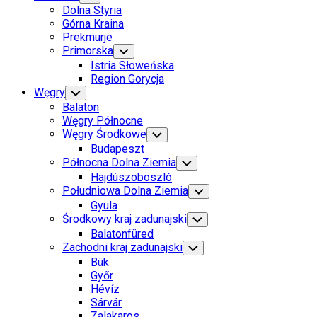
Child
Dolna Styria
Menu
Górna Kraina
Prekmurje
Primorska
Toggle
Child
Istria Słoweńska
Menu
Region Gorycja
Węgry
Toggle
Child
Balaton
Menu
Węgry Północne
Węgry Środkowe
Toggle
Child
Budapeszt
Menu
Północna Dolna Ziemia
Toggle
Child
Hajdúszoboszló
Menu
Południowa Dolna Ziemia
Toggle
Child
Gyula
Menu
Środkowy kraj zadunajski
Toggle
Child
Balatonfüred
Menu
Zachodni kraj zadunajski
Toggle
Child
Bük
Menu
Győr
Hévíz
Sárvár
Zalakaros