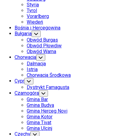
Styria
Tyrol
Vorarlberg
Wiedeń
Bośnia i Hercegowina
Bułgaria
Toggle
Child
Obwód Burgas
Menu
Obwód Płowdiw
Obwód Warna
Chorwacja
Toggle
Child
Dalmacja
Menu
Istria
Chorwacja Środkowa
Cypr
Toggle
Child
Dystrykt Famagusta
Menu
Czarnogóra
Toggle
Child
Gmina Bar
Menu
Gmina Budva
Gmina Herceg Novi
Gmina Kotor
Gmina Tivat
Gmina Ulcinj
Czechy
Toggle