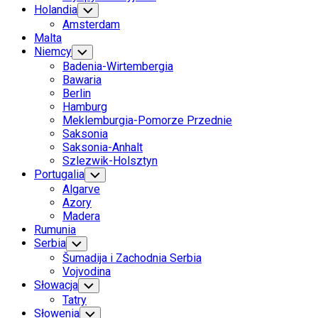
Holandia
Toggle
Child
Amsterdam
Menu
Malta
Niemcy
Toggle
Child
Badenia-Wirtembergia
Menu
Bawaria
Berlin
Hamburg
Meklemburgia-Pomorze Przednie
Saksonia
Saksonia-Anhalt
Szlezwik-Holsztyn
Portugalia
Toggle
Child
Algarve
Menu
Azory
Madera
Rumunia
Serbia
Toggle
Child
Šumadija i Zachodnia Serbia
Menu
Vojvodina
Słowacja
Toggle
Child
Tatry
Menu
Słowenia
Toggle