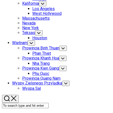
Menu
Kalifornia
Toggle
Child
Los Angeles
Menu
West Hollywood
Massachusetts
Nevada
New York
Teksas
Toggle
Child
Houston
Menu
Wietnam
Toggle
Child
Prowincja Binh Thuan
Toggle
Menu
Child
Phan Thiet
Menu
Prowincja Khanh Hoa
Toggle
Child
Nha Trang
Menu
Prowincja Kien Giang
Toggle
Child
Phu Quoc
Menu
Prowincja Quang Nam
Wyspy Zielonego Przylądka
Toggle
Child
Wyspa Sal
Menu