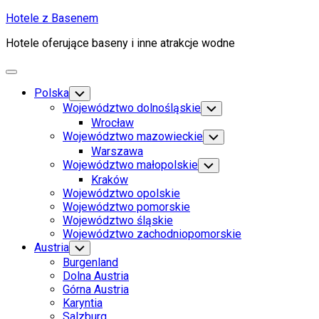
Skip
Hotele z Basenem
to
Hotele oferujące baseny i inne atrakcje wodne
content
Expand
Menu
Polska
Toggle
Child
Województwo dolnośląskie
Toggle
Menu
Child
Wrocław
Menu
Województwo mazowieckie
Toggle
Child
Warszawa
Menu
Województwo małopolskie
Toggle
Child
Kraków
Menu
Województwo opolskie
Województwo pomorskie
Województwo śląskie
Województwo zachodniopomorskie
Austria
Toggle
Child
Burgenland
Menu
Dolna Austria
Górna Austria
Karyntia
Salzburg