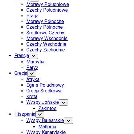
Child
Morawy Południowe
Menu
Czechy Południowe
Praga
Morawy Północne
Czechy Północne
Środkowe Czechy
Morawy Wschodnie
Czechy Wschodnie
Czechy Zachodnie
Francja
Toggle
Child
Marsylia
Menu
Paryż
Grecja
Toggle
Child
Attyka
Menu
Egeis Południowy
Grecja Środkowa
Kreta
Wyspy Jońskie
Toggle
Child
Zakintos
Menu
Hiszpania
Toggle
Child
Wyspy Balearskie
Toggle
Menu
Child
Mallorca
Menu
Wyspy Kanaryjskie