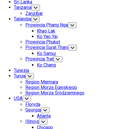
Sri Lanka
Tanzania
Toggle
Child
Zanzibar
Menu
Tajlandia
Toggle
Child
Prowincja Phang Nga
Toggle
Menu
Child
Khao Lak
Menu
Ko Yao Yai
Prowincja Phuket
Prowincja Surat Thani
Toggle
Child
Ko Samui
Menu
Prowincja Trat
Toggle
Child
Ko Chang
Menu
Tunezja
Turcja
Toggle
Child
Region Marmara
Menu
Region Morza Egejskiego
Region Morza Śródziemnego
USA
Toggle
Child
Floryda
Menu
Georgia
Toggle
Child
Atlanta
Menu
Illinois
Toggle
Child
Chicago