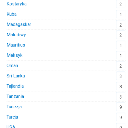
Kostaryka
2
Kuba
1
Madagaskar
2
Malediwy
2
Mauritius
1
Meksyk
1
Oman
2
Sri Lanka
3
Tajlandia
8
Tanzania
3
Tunezja
9
Turcja
9
USA
9