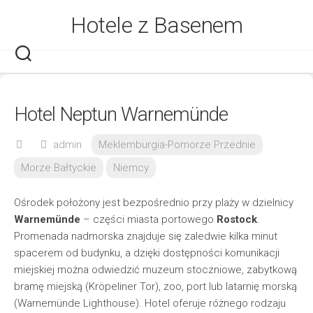
Skip
Hotele z Basenem
to
content
Hotel Neptun Warnemünde
admin
Meklemburgia-Pomorze Przednie
Morze Bałtyckie
Niemcy
Ośrodek położony jest bezpośrednio przy plaży w dzielnicy
Warnemünde
– części miasta portowego
Rostock
.
Promenada nadmorska znajduje się zaledwie kilka minut
spacerem od budynku, a dzięki dostępności komunikacji
miejskiej można odwiedzić muzeum stoczniowe, zabytkową
bramę miejską (Kröpeliner Tor), zoo, port lub latarnię morską
(Warnemünde Lighthouse). Hotel oferuje różnego rodzaju