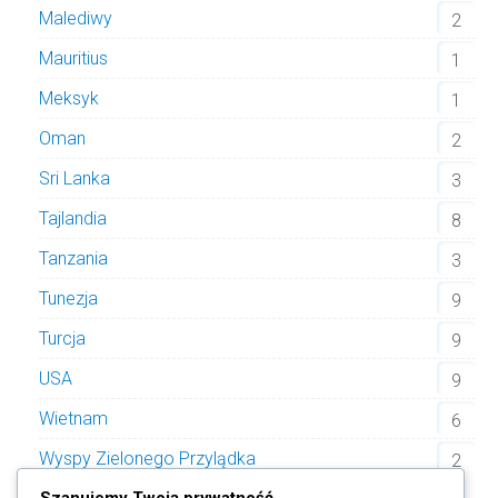
Malediwy
2
Mauritius
1
Meksyk
1
Oman
2
Sri Lanka
3
Tajlandia
8
Tanzania
3
Tunezja
9
Turcja
9
USA
9
Wietnam
6
Wyspy Zielonego Przylądka
2
Szanujemy Twoją prywatność