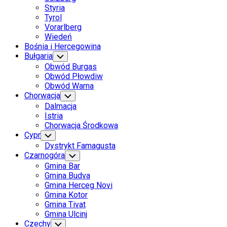
Styria
Tyrol
Vorarlberg
Wiedeń
Bośnia i Hercegowina
Bułgaria
Toggle
Child
Obwód Burgas
Menu
Obwód Płowdiw
Obwód Warna
Chorwacja
Toggle
Child
Dalmacja
Menu
Istria
Chorwacja Środkowa
Cypr
Toggle
Child
Dystrykt Famagusta
Menu
Czarnogóra
Toggle
Child
Gmina Bar
Menu
Gmina Budva
Gmina Herceg Novi
Gmina Kotor
Gmina Tivat
Gmina Ulcinj
Czechy
Toggle