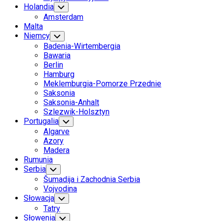
Holandia
Toggle
Child
Amsterdam
Menu
Malta
Niemcy
Toggle
Child
Badenia-Wirtembergia
Menu
Bawaria
Berlin
Hamburg
Meklemburgia-Pomorze Przednie
Saksonia
Saksonia-Anhalt
Szlezwik-Holsztyn
Portugalia
Toggle
Child
Algarve
Menu
Azory
Madera
Rumunia
Serbia
Toggle
Child
Šumadija i Zachodnia Serbia
Menu
Vojvodina
Słowacja
Toggle
Child
Tatry
Menu
Słowenia
Toggle