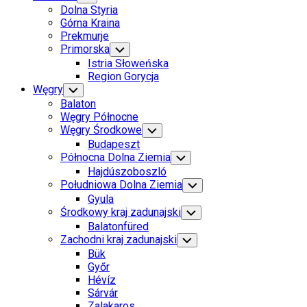
Child
Dolna Styria
Menu
Górna Kraina
Prekmurje
Primorska
Toggle
Child
Istria Słoweńska
Menu
Region Gorycja
Current
Węgry
Toggle
Child
Page
Balaton
Menu
Parent
Węgry Północne
Current
Węgry Środkowe
Toggle
Child
Page
Current
Budapeszt
Menu
Parent
Page
Północna Dolna Ziemia
Toggle
Child
Parent
Hajdúszoboszló
Menu
Południowa Dolna Ziemia
Toggle
Child
Gyula
Menu
Środkowy kraj zadunajski
Toggle
Child
Balatonfüred
Menu
Zachodni kraj zadunajski
Toggle
Child
Bük
Menu
Győr
Hévíz
Sárvár
Zalakaros