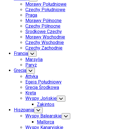
Child
Morawy Południowe
Menu
Czechy Południowe
Praga
Morawy Północne
Czechy Północne
Środkowe Czechy
Morawy Wschodnie
Czechy Wschodnie
Czechy Zachodnie
Francja
Toggle
Child
Marsylia
Menu
Paryż
Grecja
Toggle
Child
Attyka
Menu
Egeis Południowy
Grecja Środkowa
Kreta
Wyspy Jońskie
Toggle
Child
Zakintos
Menu
Hiszpania
Toggle
Child
Wyspy Balearskie
Toggle
Menu
Child
Mallorca
Menu
Wyspy Kanaryjskie