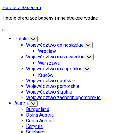
Skip
Hotele z Basenem
to
Hotele oferujące baseny i inne atrakcje wodne
content
Expand
Menu
Polska
Toggle
Child
Województwo dolnośląskie
Toggle
Menu
Child
Wrocław
Menu
Województwo mazowieckie
Toggle
Child
Warszawa
Menu
Województwo małopolskie
Toggle
Child
Kraków
Menu
Województwo opolskie
Województwo pomorskie
Województwo śląskie
Województwo zachodniopomorskie
Austria
Toggle
Child
Burgenland
Menu
Dolna Austria
Górna Austria
Karyntia
Salzburg