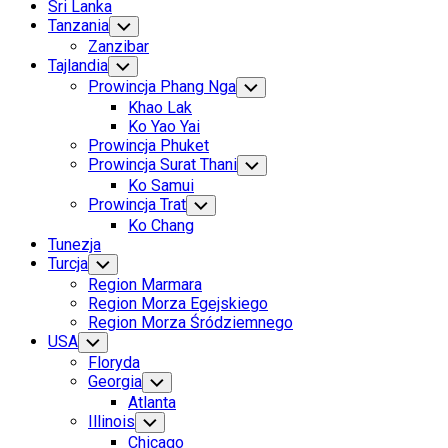
Sri Lanka
Tanzania
Toggle
Child
Zanzibar
Menu
Tajlandia
Toggle
Child
Prowincja Phang Nga
Toggle
Menu
Child
Khao Lak
Menu
Ko Yao Yai
Prowincja Phuket
Prowincja Surat Thani
Toggle
Child
Ko Samui
Menu
Prowincja Trat
Toggle
Child
Ko Chang
Menu
Tunezja
Turcja
Toggle
Child
Region Marmara
Menu
Region Morza Egejskiego
Region Morza Śródziemnego
USA
Toggle
Child
Floryda
Menu
Georgia
Toggle
Child
Atlanta
Menu
Illinois
Toggle
Child
Chicago