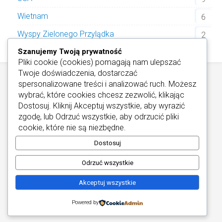
Wietnam
6
Wyspy Zielonego Przylądka
2
Szanujemy Twoją prywatność
Pliki cookie (cookies) pomagają nam ulepszać
Twoje doświadczenia, dostarczać
spersonalizowane treści i analizować ruch. Możesz
wybrać, które cookies chcesz zezwolić, klikając
Dostosuj
. Kliknij
Akceptuj wszystkie
, aby wyrazić
zgodę, lub
Odrzuć wszystkie
, aby odrzucić pliki
Informacje / Kontakt
/
Informacje o Cookies
cookie, które nie są niezbędne.
Najlepsze Hotele Wellness
Copyright © 2026
Dostosuj
Odrzuć wszystkie
Akceptuj wszystkie
Powered by