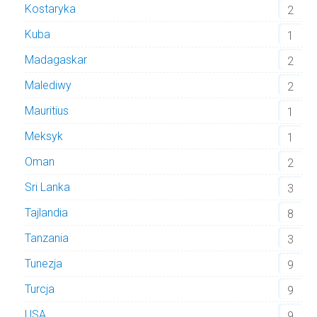
Kostaryka
2
Kuba
1
Madagaskar
2
Malediwy
2
Mauritius
1
Meksyk
1
Oman
2
Sri Lanka
3
Tajlandia
8
Tanzania
3
Tunezja
9
Turcja
9
USA
9