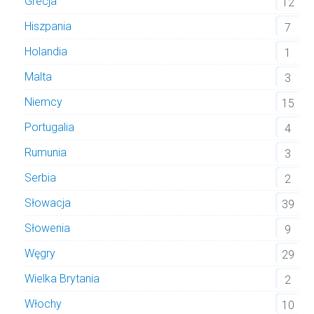
Grecja
12
Hiszpania
7
Holandia
1
Malta
3
Niemcy
15
Portugalia
4
Rumunia
3
Serbia
2
Słowacja
39
Słowenia
9
Węgry
29
Wielka Brytania
2
Włochy
10