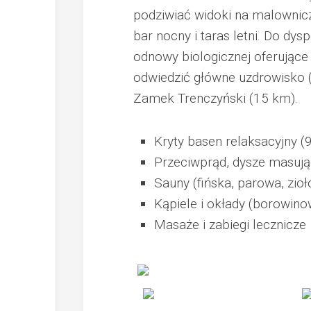
podziwiać widoki na malownicz
bar nocny i taras letni. Do dy
odnowy biologicznej oferujące
odwiedzić główne uzdrowisko 
Zamek Trenczyński (15 km).
Kryty basen relaksacyjny (
Przeciwprąd, dysze masują
Sauny (fińska, parowa, zio
Kąpiele i okłady (borowin
Masaże i zabiegi lecznicze