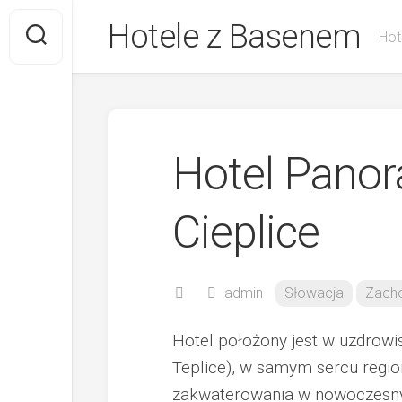
Skip
Hotele z Basenem
to
Hot
content
Hotel Panor
Cieplice
admin
Słowacja
Zacho
Hotel położony jest w uzdrow
Teplice), w samym sercu regio
zakwaterowania w nowoczesnyc