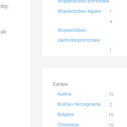
Województwo pomorskie
bby,
Województwo śląskie
1
4
Województwo
lub
zachodniopomorskie
1
Europa
Austria
15
Bośnia i Hercegowina
2
Bułgaria
15
Chorwacja
10