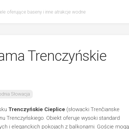
ele oferujące baseny i inne atrakcje wodne
ama Trenczyńskie
dnia Słowacja
isku
Trenczyńskie Cieplice
(słowacki Trenčianske
nu Trenczyńskiego. Obiekt oferuje wysoki standard
h i eleganckich pokojach z balkonami. Goście mogą