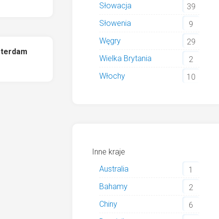
Słowacja
39
Słowenia
9
Węgry
29
sterdam
Wielka Brytania
2
Włochy
10
Inne kraje
Australia
1
Bahamy
2
Chiny
6