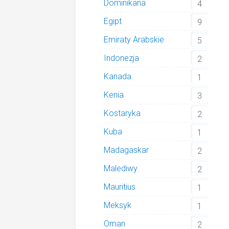
Dominikana
4
Egipt
9
Emiraty Arabskie
5
Indonezja
2
Kanada
1
Kenia
3
Kostaryka
2
Kuba
1
Madagaskar
2
Malediwy
2
Mauritius
1
Meksyk
1
Oman
2