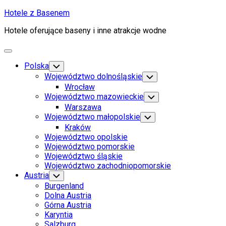
Skip
Hotele z Basenem
to
Hotele oferujące baseny i inne atrakcje wodne
content
Expand
Menu
Polska
Toggle
Child
Województwo dolnośląskie
Toggle
Menu
Child
Wrocław
Menu
Województwo mazowieckie
Toggle
Child
Warszawa
Menu
Województwo małopolskie
Toggle
Child
Kraków
Menu
Województwo opolskie
Województwo pomorskie
Województwo śląskie
Województwo zachodniopomorskie
Austria
Toggle
Child
Burgenland
Menu
Dolna Austria
Górna Austria
Karyntia
Salzburg