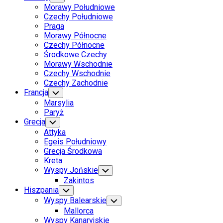
Child
Page
Morawy Południowe
Menu
Parent
Czechy Południowe
Praga
Morawy Północne
Czechy Północne
Środkowe Czechy
Current
Morawy Wschodnie
Page
Czechy Wschodnie
Parent
Czechy Zachodnie
Francja
Toggle
Child
Marsylia
Menu
Paryż
Grecja
Toggle
Child
Attyka
Menu
Egeis Południowy
Grecja Środkowa
Kreta
Wyspy Jońskie
Toggle
Child
Zakintos
Menu
Hiszpania
Toggle
Child
Wyspy Balearskie
Toggle
Menu
Child
Mallorca
Menu
Wyspy Kanaryjskie