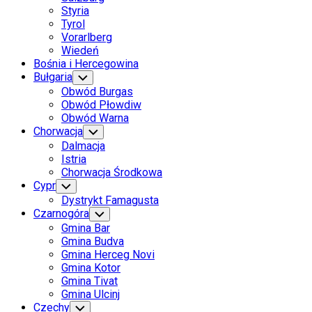
Styria
Tyrol
Vorarlberg
Wiedeń
Bośnia i Hercegowina
Bułgaria
Toggle
Child
Obwód Burgas
Menu
Obwód Płowdiw
Obwód Warna
Chorwacja
Toggle
Child
Dalmacja
Menu
Istria
Chorwacja Środkowa
Cypr
Toggle
Child
Dystrykt Famagusta
Menu
Czarnogóra
Toggle
Child
Gmina Bar
Menu
Gmina Budva
Gmina Herceg Novi
Gmina Kotor
Gmina Tivat
Gmina Ulcinj
Current
Czechy
Toggle