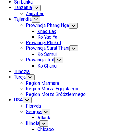
Sri Lanka
Tanzania
Toggle
Child
Zanzibar
Menu
Tajlandia
Toggle
Child
Prowincja Phang Nga
Toggle
Menu
Child
Khao Lak
Menu
Ko Yao Yai
Prowincja Phuket
Prowincja Surat Thani
Toggle
Child
Ko Samui
Menu
Prowincja Trat
Toggle
Child
Ko Chang
Menu
Tunezja
Turcja
Toggle
Child
Region Marmara
Menu
Region Morza Egejskiego
Region Morza Śródziemnego
USA
Toggle
Child
Floryda
Menu
Georgia
Toggle
Child
Atlanta
Menu
Illinois
Toggle
Child
Chicago