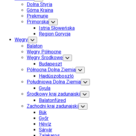
Child
Dolna Styria
Menu
Górna Kraina
Prekmurje
Primorska
Toggle
Child
Istria Słoweńska
Menu
Region Gorycja
Węgry
Toggle
Child
Balaton
Menu
Węgry Północne
Węgry Środkowe
Toggle
Child
Budapeszt
Menu
Północna Dolna Ziemia
Toggle
Child
Hajdúszoboszló
Menu
Południowa Dolna Ziemia
Toggle
Child
Gyula
Menu
Środkowy kraj zadunajski
Toggle
Child
Balatonfüred
Menu
Zachodni kraj zadunajski
Toggle
Child
Bük
Menu
Győr
Hévíz
Sárvár
Zalakaros