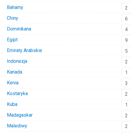
Bahamy
2
Chiny
6
Dominikana
4
Egipt
9
Emiraty Arabskie
5
Indonezja
2
Kanada
1
Kenia
3
Kostaryka
2
Kuba
1
Madagaskar
2
Malediwy
2