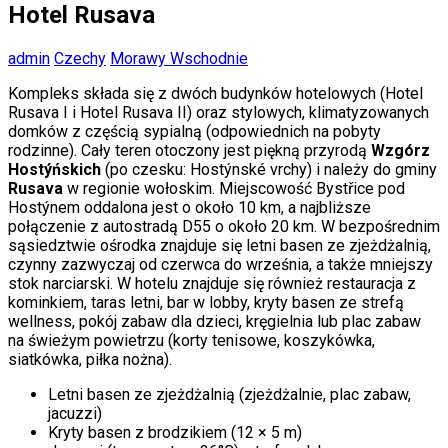
Hotel Rusava
admin
Czechy
Morawy Wschodnie
Kompleks składa się z dwóch budynków hotelowych (Hotel
Rusava I i Hotel Rusava II) oraz stylowych, klimatyzowanych
domków z częścią sypialną (odpowiednich na pobyty
rodzinne). Cały teren otoczony jest piękną przyrodą
Wzgórz
Hostýńskich
(po czesku: Hostýnské vrchy) i należy do gminy
Rusava
w regionie wołoskim. Miejscowość Bystřice pod
Hostýnem oddalona jest o około 10 km, a najbliższe
połączenie z autostradą D55 o około 20 km. W bezpośrednim
sąsiedztwie ośrodka znajduje się letni basen ze zjeżdżalnią,
czynny zazwyczaj od czerwca do września, a także mniejszy
stok narciarski. W hotelu znajduje się również restauracja z
kominkiem, taras letni, bar w lobby, kryty basen ze strefą
wellness, pokój zabaw dla dzieci, kręgielnia lub plac zabaw
na świeżym powietrzu (korty tenisowe, koszykówka,
siatkówka, piłka nożna).
Letni basen ze zjeżdżalnią (zjeżdżalnie, plac zabaw,
jacuzzi)
Kryty basen z brodzikiem (12 × 5 m)