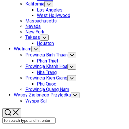
Menu
Kalifornia
Toggle
Child
Los Angeles
Menu
West Hollywood
Massachusetts
Nevada
New York
Teksas
Toggle
Child
Houston
Menu
Wietnam
Toggle
Child
Prowincja Binh Thuan
Toggle
Menu
Child
Phan Thiet
Menu
Prowincja Khanh Hoa
Toggle
Child
Nha Trang
Menu
Prowincja Kien Giang
Toggle
Child
Phu Quoc
Menu
Prowincja Quang Nam
Wyspy Zielonego Przylądka
Toggle
Child
Wyspa Sal
Menu