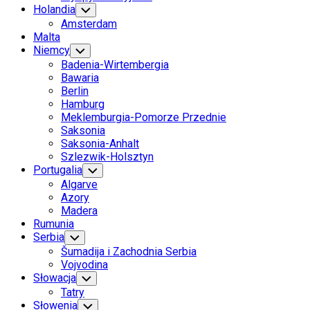
Holandia
Toggle
Child
Amsterdam
Menu
Malta
Niemcy
Toggle
Child
Badenia-Wirtembergia
Menu
Bawaria
Berlin
Hamburg
Meklemburgia-Pomorze Przednie
Saksonia
Saksonia-Anhalt
Szlezwik-Holsztyn
Portugalia
Toggle
Child
Algarve
Menu
Azory
Madera
Rumunia
Serbia
Toggle
Child
Šumadija i Zachodnia Serbia
Menu
Vojvodina
Słowacja
Toggle
Child
Tatry
Menu
Słowenia
Toggle