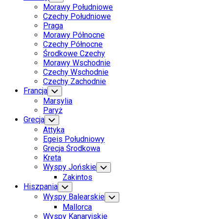
Child
Morawy Południowe
Menu
Czechy Południowe
Praga
Morawy Północne
Czechy Północne
Środkowe Czechy
Morawy Wschodnie
Czechy Wschodnie
Czechy Zachodnie
Francja
Toggle
Child
Marsylia
Menu
Paryż
Grecja
Toggle
Child
Attyka
Menu
Egeis Południowy
Grecja Środkowa
Kreta
Wyspy Jońskie
Toggle
Child
Zakintos
Menu
Hiszpania
Toggle
Child
Wyspy Balearskie
Toggle
Menu
Child
Mallorca
Menu
Wyspy Kanaryjskie