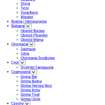
Styria
Tyrol
Vorarlberg
Wiedeń
Bośnia i Hercegowina
Bułgaria
Toggle
Child
Obwód Burgas
Menu
Obwód Płowdiw
Obwód Warna
Chorwacja
Toggle
Child
Dalmacja
Menu
Istria
Chorwacja Środkowa
Cypr
Toggle
Child
Dystrykt Famagusta
Menu
Czarnogóra
Toggle
Child
Gmina Bar
Menu
Gmina Budva
Gmina Herceg Novi
Gmina Kotor
Gmina Tivat
Gmina Ulcinj
Czechy
Toggle