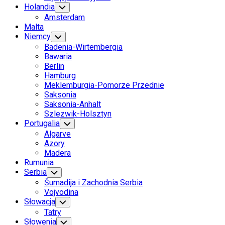
Holandia
Toggle
Child
Amsterdam
Menu
Malta
Niemcy
Toggle
Child
Badenia-Wirtembergia
Menu
Bawaria
Berlin
Hamburg
Meklemburgia-Pomorze Przednie
Saksonia
Saksonia-Anhalt
Szlezwik-Holsztyn
Portugalia
Toggle
Child
Algarve
Menu
Azory
Madera
Rumunia
Serbia
Toggle
Child
Šumadija i Zachodnia Serbia
Menu
Vojvodina
Słowacja
Toggle
Child
Tatry
Menu
Słowenia
Toggle