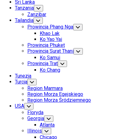
Sri Lanka
Tanzania
Toggle
Child
Zanzibar
Menu
Current
Tajlandia
Toggle
Child
Page
Prowincja Phang Nga
Toggle
Menu
Parent
Child
Khao Lak
Menu
Ko Yao Yai
Current
Prowincja Phuket
Page
Prowincja Surat Thani
Toggle
Child
Parent
Ko Samui
Menu
Prowincja Trat
Toggle
Child
Ko Chang
Menu
Tunezja
Turcja
Toggle
Child
Region Marmara
Menu
Region Morza Egejskiego
Region Morza Śródziemnego
USA
Toggle
Child
Floryda
Menu
Georgia
Toggle
Child
Atlanta
Menu
Illinois
Toggle
Child
Chicago