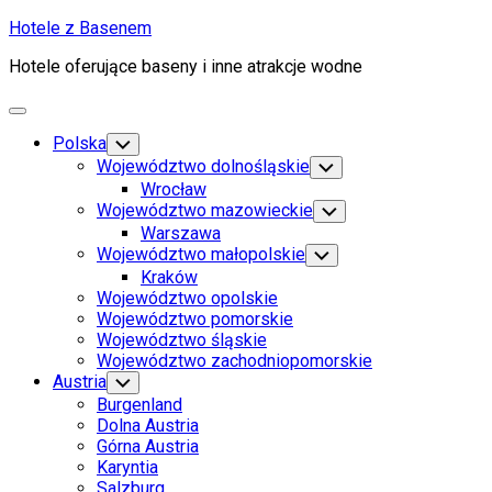
Skip
Hotele z Basenem
to
Hotele oferujące baseny i inne atrakcje wodne
content
Expand
Menu
Polska
Toggle
Child
Województwo dolnośląskie
Toggle
Menu
Child
Wrocław
Menu
Województwo mazowieckie
Toggle
Child
Warszawa
Menu
Województwo małopolskie
Toggle
Child
Kraków
Menu
Województwo opolskie
Województwo pomorskie
Województwo śląskie
Województwo zachodniopomorskie
Austria
Toggle
Child
Burgenland
Menu
Dolna Austria
Górna Austria
Karyntia
Salzburg