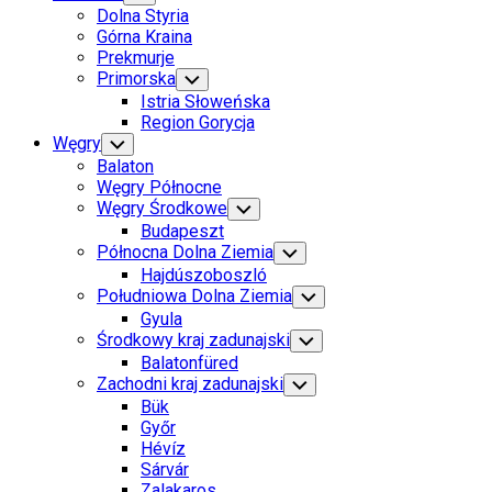
Child
Dolna Styria
Menu
Górna Kraina
Prekmurje
Primorska
Toggle
Child
Istria Słoweńska
Menu
Region Gorycja
Węgry
Toggle
Child
Balaton
Menu
Węgry Północne
Węgry Środkowe
Toggle
Child
Budapeszt
Menu
Północna Dolna Ziemia
Toggle
Child
Hajdúszoboszló
Menu
Południowa Dolna Ziemia
Toggle
Child
Gyula
Menu
Środkowy kraj zadunajski
Toggle
Child
Balatonfüred
Menu
Zachodni kraj zadunajski
Toggle
Child
Bük
Menu
Győr
Hévíz
Sárvár
Zalakaros