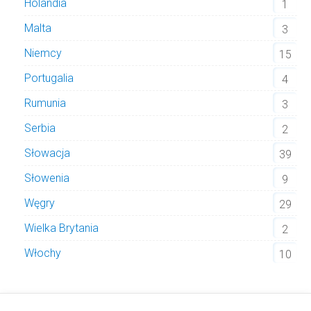
Holandia
1
Malta
3
Niemcy
15
Portugalia
4
Rumunia
3
Serbia
2
Słowacja
39
Słowenia
9
Węgry
29
Wielka Brytania
2
Włochy
10