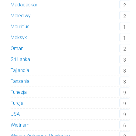
Madagaskar
2
Malediwy
2
Mauritius
1
Meksyk
1
Oman
2
Sri Lanka
3
Tajlandia
8
Tanzania
3
Tunezja
9
Turcja
9
USA
9
Wietnam
6
Wyspy Zielonego Przylądka