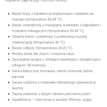
regularne zajęcia jogi i centrum fitness.
Basen kryty z kanałem przepływowym i ławkami do
masażu (temperatura 33-34 °C)
Basen zewnętrzny z masażami, leżankami z bąbelkami i
ścianami masującymi (temperatura 33-34 °C)
Otwarty basen solankowy z podwodną muzyką
relaksacyjną (temperatura 36 °C)
Basen odkryty (temperatura 24-25 °C)
Wodny świat dla dzieci i rodzinna oaza
Zjeżdżalnia wodna z efektami świetlnymi i dźwiękowymi
(długość 90 metrów)
Sauna klasyczna, biosauna, sauna sosnowa, łaźnia
parowa
Sauna rodzinna z materiału tekstylnego (pierwsza w
Austrii)
Sauna stawowa z dużym oknem panoramicznym
Aquafitness – ćwiczenia w wodzie (fitness i joga)