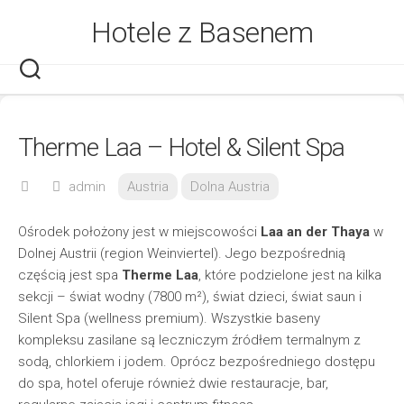
Skip
Hotele z Basenem
to
content
Therme Laa – Hotel & Silent Spa
admin
Austria
Dolna Austria
Ośrodek położony jest w miejscowości
Laa an der Thaya
w
Dolnej Austrii (region Weinviertel). Jego bezpośrednią
częścią jest spa
Therme Laa
, które podzielone jest na kilka
sekcji – świat wodny (7800 m²), świat dzieci, świat saun i
Silent Spa (wellness premium). Wszystkie baseny
kompleksu zasilane są leczniczym źródłem termalnym z
sodą, chlorkiem i jodem. Oprócz bezpośredniego dostępu
do spa, hotel oferuje również dwie restauracje, bar,