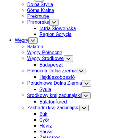
Child
Dolna Styria
Menu
Górna Kraina
Prekmurje
Primorska
Toggle
Child
Istria Słoweńska
Menu
Region Gorycja
Węgry
Toggle
Child
Balaton
Menu
Węgry Północne
Węgry Środkowe
Toggle
Child
Budapeszt
Menu
Północna Dolna Ziemia
Toggle
Child
Hajdúszoboszló
Menu
Południowa Dolna Ziemia
Toggle
Child
Gyula
Menu
Środkowy kraj zadunajski
Toggle
Child
Balatonfüred
Menu
Zachodni kraj zadunajski
Toggle
Child
Bük
Menu
Győr
Hévíz
Sárvár
Zalakaros