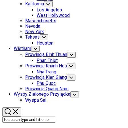
Menu
Kalifornia
Toggle
Child
Los Angeles
Menu
West Hollywood
Massachusetts
Nevada
New York
Teksas
Toggle
Child
Houston
Menu
Wietnam
Toggle
Child
Prowincja Binh Thuan
Toggle
Menu
Child
Phan Thiet
Menu
Prowincja Khanh Hoa
Toggle
Child
Nha Trang
Menu
Prowincja Kien Giang
Toggle
Child
Phu Quoc
Menu
Prowincja Quang Nam
Wyspy Zielonego Przylądka
Toggle
Child
Wyspa Sal
Menu