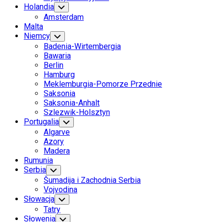
Holandia
Toggle
Child
Amsterdam
Menu
Malta
Niemcy
Toggle
Child
Badenia-Wirtembergia
Menu
Bawaria
Berlin
Hamburg
Meklemburgia-Pomorze Przednie
Saksonia
Saksonia-Anhalt
Szlezwik-Holsztyn
Portugalia
Toggle
Child
Algarve
Menu
Azory
Madera
Rumunia
Serbia
Toggle
Child
Šumadija i Zachodnia Serbia
Menu
Vojvodina
Słowacja
Toggle
Child
Tatry
Menu
Słowenia
Toggle