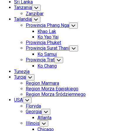
Sri Lanka
Tanzania
Toggle
Child
Zanzibar
Menu
Tajlandia
Toggle
Child
Prowincja Phang Nga
Toggle
Menu
Child
Khao Lak
Menu
Ko Yao Yai
Prowincja Phuket
Prowincja Surat Thani
Toggle
Child
Ko Samui
Menu
Prowincja Trat
Toggle
Child
Ko Chang
Menu
Tunezja
Turcja
Toggle
Child
Region Marmara
Menu
Region Morza Egejskiego
Region Morza Śródziemnego
USA
Toggle
Child
Floryda
Menu
Georgia
Toggle
Child
Atlanta
Menu
Illinois
Toggle
Child
Chicago