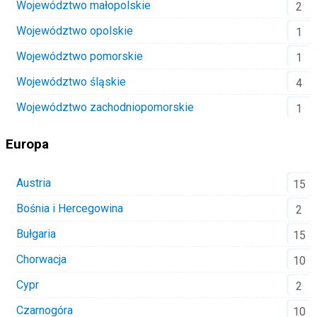
Województwo małopolskie
2
Województwo opolskie
1
Województwo pomorskie
1
Województwo śląskie
4
Województwo zachodniopomorskie
1
Europa
Austria
15
Bośnia i Hercegowina
2
Bułgaria
15
Chorwacja
10
Cypr
2
Czarnogóra
10