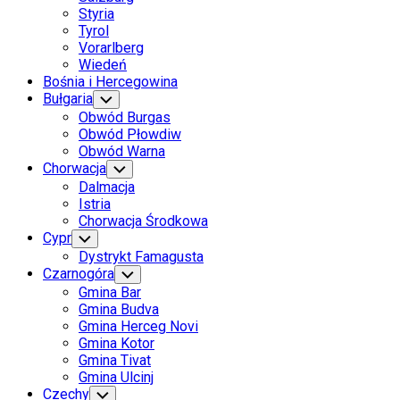
Styria
Tyrol
Vorarlberg
Wiedeń
Bośnia i Hercegowina
Bułgaria
Toggle
Child
Obwód Burgas
Menu
Obwód Płowdiw
Obwód Warna
Chorwacja
Toggle
Child
Dalmacja
Menu
Istria
Chorwacja Środkowa
Cypr
Toggle
Child
Dystrykt Famagusta
Menu
Czarnogóra
Toggle
Child
Gmina Bar
Menu
Gmina Budva
Gmina Herceg Novi
Gmina Kotor
Gmina Tivat
Gmina Ulcinj
Current
Czechy
Toggle