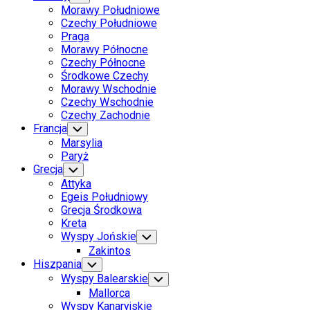
Child
Page
Morawy Południowe
Menu
Parent
Current
Czechy Południowe
Page
Praga
Parent
Morawy Północne
Czechy Północne
Środkowe Czechy
Morawy Wschodnie
Czechy Wschodnie
Czechy Zachodnie
Francja
Toggle
Child
Marsylia
Menu
Paryż
Grecja
Toggle
Child
Attyka
Menu
Egeis Południowy
Grecja Środkowa
Kreta
Wyspy Jońskie
Toggle
Child
Zakintos
Menu
Hiszpania
Toggle
Child
Wyspy Balearskie
Toggle
Menu
Child
Mallorca
Menu
Wyspy Kanaryjskie