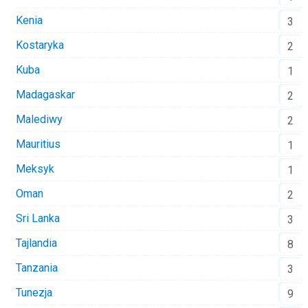
Kenia
3
Kostaryka
2
Kuba
1
Madagaskar
2
Malediwy
2
Mauritius
1
Meksyk
1
Oman
2
Sri Lanka
3
Tajlandia
8
Tanzania
3
Tunezja
9