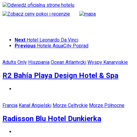
Next
Hotel Leonardo Da Vinci
Previous
Hotele AquaCity Poprad
Adults Only
Hiszpania
Ocean Atlantycki
Wyspy Kanaryjskie
R2 Bahía Playa Design Hotel & Spa
Francja
Kanał Angielski
Morze Celtyckie
Morze Północne
Radisson Blu Hotel Dunkierka