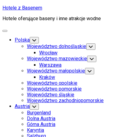
Skip
Hotele z Basenem
to
Hotele oferujące baseny i inne atrakcje wodne
content
Expand
Menu
Polska
Toggle
Child
Województwo dolnośląskie
Toggle
Menu
Child
Wrocław
Menu
Województwo mazowieckie
Toggle
Child
Warszawa
Menu
Województwo małopolskie
Toggle
Child
Kraków
Menu
Województwo opolskie
Województwo pomorskie
Województwo śląskie
Województwo zachodniopomorskie
Austria
Toggle
Child
Burgenland
Menu
Dolna Austria
Górna Austria
Karyntia
Salzburg