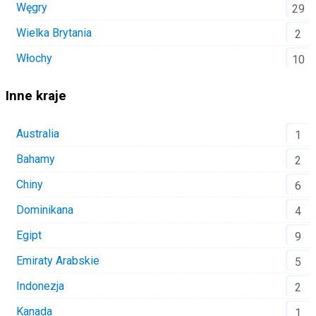
Węgry
29
Wielka Brytania
2
Włochy
10
Inne kraje
Australia
1
Bahamy
2
Chiny
6
Dominikana
4
Egipt
9
Emiraty Arabskie
5
Indonezja
2
Kanada
1