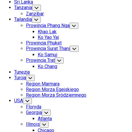
Sri Lanka
Tanzania
Toggle
Child
Zanzibar
Menu
Tajlandia
Toggle
Child
Prowincja Phang Nga
Toggle
Menu
Child
Khao Lak
Menu
Ko Yao Yai
Prowincja Phuket
Prowincja Surat Thani
Toggle
Child
Ko Samui
Menu
Prowincja Trat
Toggle
Child
Ko Chang
Menu
Tunezja
Turcja
Toggle
Child
Region Marmara
Menu
Region Morza Egejskiego
Region Morza Śródziemnego
USA
Toggle
Child
Floryda
Menu
Georgia
Toggle
Child
Atlanta
Menu
Illinois
Toggle
Child
Chicago