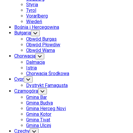
Styria
Tyrol
Vorarlberg
Wiedeń
Bośnia i Hercegowina
Bułgaria
Toggle
Child
Obwód Burgas
Menu
Obwód Płowdiw
Obwód Warna
Chorwacja
Toggle
Child
Dalmacja
Menu
Istria
Chorwacja Środkowa
Cypr
Toggle
Child
Dystrykt Famagusta
Menu
Czarnogóra
Toggle
Child
Gmina Bar
Menu
Gmina Budva
Gmina Herceg Novi
Gmina Kotor
Gmina Tivat
Gmina Ulcinj
Czechy
Toggle