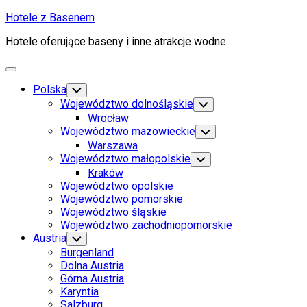
Skip
Hotele z Basenem
to
Hotele oferujące baseny i inne atrakcje wodne
content
Expand
Menu
Polska
Toggle
Child
Województwo dolnośląskie
Toggle
Menu
Child
Wrocław
Menu
Województwo mazowieckie
Toggle
Child
Warszawa
Menu
Województwo małopolskie
Toggle
Child
Kraków
Menu
Województwo opolskie
Województwo pomorskie
Województwo śląskie
Województwo zachodniopomorskie
Austria
Toggle
Child
Burgenland
Menu
Dolna Austria
Górna Austria
Karyntia
Salzburg