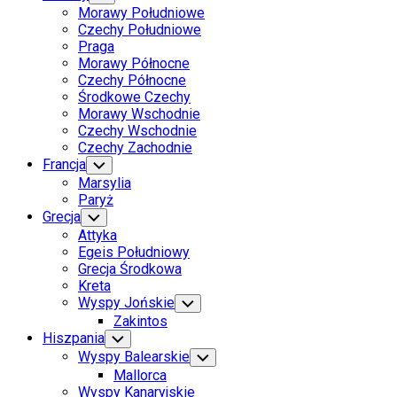
Child
Morawy Południowe
Menu
Czechy Południowe
Praga
Morawy Północne
Czechy Północne
Środkowe Czechy
Morawy Wschodnie
Czechy Wschodnie
Czechy Zachodnie
Current
Francja
Toggle
Child
Page
Marsylia
Menu
Parent
Paryż
Grecja
Toggle
Child
Attyka
Menu
Egeis Południowy
Grecja Środkowa
Kreta
Wyspy Jońskie
Toggle
Child
Zakintos
Menu
Hiszpania
Toggle
Child
Wyspy Balearskie
Toggle
Menu
Child
Mallorca
Menu
Wyspy Kanaryjskie