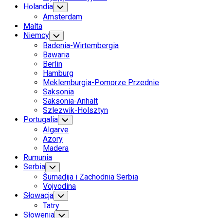
Holandia
Toggle
Child
Amsterdam
Menu
Malta
Niemcy
Toggle
Child
Badenia-Wirtembergia
Menu
Bawaria
Berlin
Hamburg
Meklemburgia-Pomorze Przednie
Saksonia
Saksonia-Anhalt
Szlezwik-Holsztyn
Portugalia
Toggle
Child
Algarve
Menu
Azory
Madera
Rumunia
Serbia
Toggle
Child
Šumadija i Zachodnia Serbia
Menu
Vojvodina
Słowacja
Toggle
Child
Tatry
Menu
Słowenia
Toggle