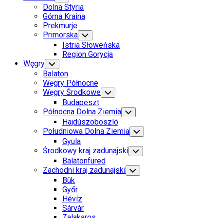
Child
Dolna Styria
Menu
Górna Kraina
Prekmurje
Primorska
Toggle
Child
Istria Słoweńska
Menu
Region Gorycja
Węgry
Toggle
Child
Balaton
Menu
Węgry Północne
Węgry Środkowe
Toggle
Child
Budapeszt
Menu
Północna Dolna Ziemia
Toggle
Child
Hajdúszoboszló
Menu
Południowa Dolna Ziemia
Toggle
Child
Gyula
Menu
Środkowy kraj zadunajski
Toggle
Child
Balatonfüred
Menu
Zachodni kraj zadunajski
Toggle
Child
Bük
Menu
Győr
Hévíz
Sárvár
Zalakaros