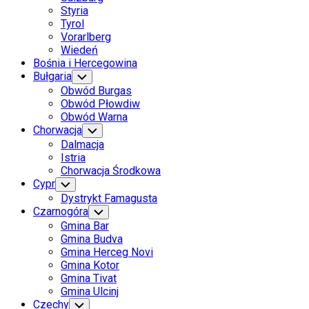
Styria
Tyrol
Vorarlberg
Wiedeń
Bośnia i Hercegowina
Current
Bułgaria
Toggle
Child
Page
Current
Obwód Burgas
Menu
Parent
Page
Obwód Płowdiw
Parent
Obwód Warna
Chorwacja
Toggle
Child
Dalmacja
Menu
Istria
Chorwacja Środkowa
Cypr
Toggle
Child
Dystrykt Famagusta
Menu
Czarnogóra
Toggle
Child
Gmina Bar
Menu
Gmina Budva
Gmina Herceg Novi
Gmina Kotor
Gmina Tivat
Gmina Ulcinj
Czechy
Toggle