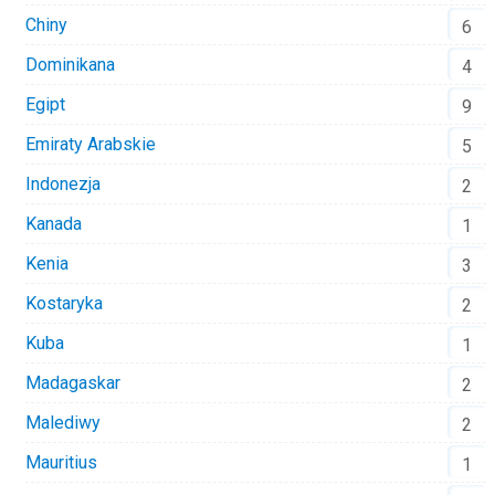
Chiny
6
Dominikana
4
Egipt
9
Emiraty Arabskie
5
Indonezja
2
Kanada
1
Kenia
3
Kostaryka
2
Kuba
1
Madagaskar
2
Malediwy
2
Mauritius
1