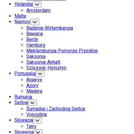
Holandia
Toggle
Child
Amsterdam
Menu
Malta
Niemcy
Toggle
Child
Badenia-Wirtembergia
Menu
Bawaria
Berlin
Hamburg
Meklemburgia-Pomorze Przednie
Saksonia
Saksonia-Anhalt
Szlezwik-Holsztyn
Portugalia
Toggle
Child
Algarve
Menu
Azory
Madera
Rumunia
Serbia
Toggle
Child
Šumadija i Zachodnia Serbia
Menu
Vojvodina
Słowacja
Toggle
Child
Tatry
Menu
Słowenia
Toggle