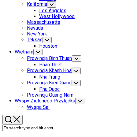
Menu
Kalifornia
Toggle
Child
Los Angeles
Menu
West Hollywood
Massachusetts
Nevada
New York
Teksas
Toggle
Child
Houston
Menu
Wietnam
Toggle
Child
Prowincja Binh Thuan
Toggle
Menu
Child
Phan Thiet
Menu
Prowincja Khanh Hoa
Toggle
Child
Nha Trang
Menu
Prowincja Kien Giang
Toggle
Child
Phu Quoc
Menu
Prowincja Quang Nam
Wyspy Zielonego Przylądka
Toggle
Child
Wyspa Sal
Menu