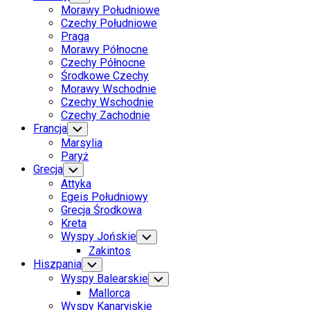
Child
Morawy Południowe
Menu
Czechy Południowe
Praga
Morawy Północne
Czechy Północne
Środkowe Czechy
Morawy Wschodnie
Czechy Wschodnie
Czechy Zachodnie
Francja
Toggle
Child
Marsylia
Menu
Paryż
Grecja
Toggle
Child
Attyka
Menu
Egeis Południowy
Grecja Środkowa
Kreta
Wyspy Jońskie
Toggle
Child
Zakintos
Menu
Hiszpania
Toggle
Child
Wyspy Balearskie
Toggle
Menu
Child
Mallorca
Menu
Wyspy Kanaryjskie