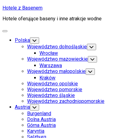
Skip
Hotele z Basenem
to
Hotele oferujące baseny i inne atrakcje wodne
content
Expand
Menu
Polska
Toggle
Child
Województwo dolnośląskie
Toggle
Menu
Child
Wrocław
Menu
Województwo mazowieckie
Toggle
Child
Warszawa
Menu
Województwo małopolskie
Toggle
Child
Kraków
Menu
Województwo opolskie
Województwo pomorskie
Województwo śląskie
Województwo zachodniopomorskie
Austria
Toggle
Child
Burgenland
Menu
Dolna Austria
Górna Austria
Karyntia
Salzburg