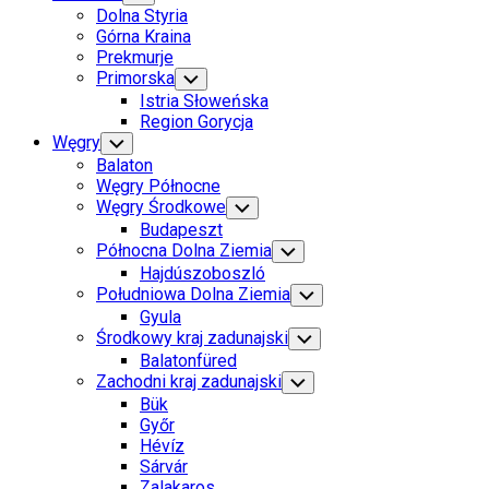
Child
Dolna Styria
Menu
Górna Kraina
Prekmurje
Primorska
Toggle
Child
Istria Słoweńska
Menu
Region Gorycja
Węgry
Toggle
Child
Balaton
Menu
Węgry Północne
Węgry Środkowe
Toggle
Child
Budapeszt
Menu
Północna Dolna Ziemia
Toggle
Child
Hajdúszoboszló
Menu
Południowa Dolna Ziemia
Toggle
Child
Gyula
Menu
Środkowy kraj zadunajski
Toggle
Child
Balatonfüred
Menu
Zachodni kraj zadunajski
Toggle
Child
Bük
Menu
Győr
Hévíz
Sárvár
Zalakaros