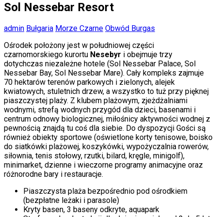
Sol Nessebar Resort
admin
Bułgaria
Morze Czarne
Obwód Burgas
Ośrodek położony jest w południowej części
czarnomorskiego kurortu
Nesebyr
i obejmuje trzy
dotychczas niezależne hotele (Sol Nessebar Palace, Sol
Nessebar Bay, Sol Nessebar Mare). Cały kompleks zajmuje
70 hektarów terenów parkowych i zielonych, alejek
kwiatowych, stuletnich drzew, a wszystko to tuż przy pięknej
piaszczystej plaży. Z klubem plażowym, zjeżdżalniami
wodnymi, strefą wodnych przygód dla dzieci, basenami i
centrum odnowy biologicznej, miłośnicy aktywności wodnej z
pewnością znajdą tu coś dla siebie. Do dyspozycji Gości są
również obiekty sportowe (oświetlone korty tenisowe, boisko
do siatkówki plażowej, koszykówki, wypożyczalnia rowerów,
siłownia, tenis stołowy, rzutki, bilard, kręgle, minigolf),
minimarket, dzienne i wieczorne programy animacyjne oraz
różnorodne bary i restauracje.
Piaszczysta plaża bezpośrednio pod ośrodkiem
(bezpłatne leżaki i parasole)
Kryty basen, 3 baseny odkryte, aquapark