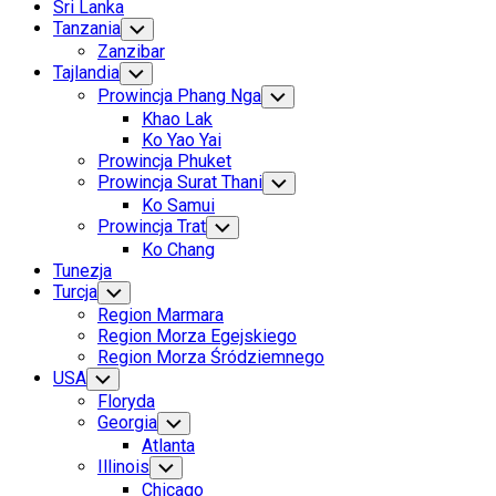
Sri Lanka
Tanzania
Toggle
Child
Zanzibar
Menu
Tajlandia
Toggle
Child
Prowincja Phang Nga
Toggle
Menu
Child
Khao Lak
Menu
Ko Yao Yai
Prowincja Phuket
Prowincja Surat Thani
Toggle
Child
Ko Samui
Menu
Prowincja Trat
Toggle
Child
Ko Chang
Menu
Tunezja
Turcja
Toggle
Child
Region Marmara
Menu
Region Morza Egejskiego
Region Morza Śródziemnego
USA
Toggle
Child
Floryda
Menu
Georgia
Toggle
Child
Atlanta
Menu
Illinois
Toggle
Child
Chicago