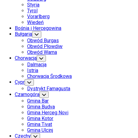
Styria
Tyrol
Vorarlberg
Wiedeń
Bośnia i Hercegowina
Bułgaria
Toggle
Child
Obwód Burgas
Menu
Obwód Płowdiw
Obwód Warna
Chorwacja
Toggle
Child
Dalmacja
Menu
Istria
Chorwacja Środkowa
Cypr
Toggle
Child
Dystrykt Famagusta
Menu
Current
Czarnogóra
Toggle
Child
Page
Current
Gmina Bar
Menu
Parent
Page
Gmina Budva
Parent
Gmina Herceg Novi
Gmina Kotor
Gmina Tivat
Gmina Ulcinj
Czechy
Toggle