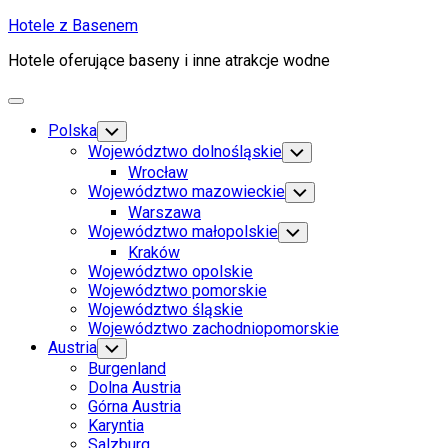
Skip
Hotele z Basenem
to
Hotele oferujące baseny i inne atrakcje wodne
content
Expand
Menu
Polska
Toggle
Child
Województwo dolnośląskie
Toggle
Menu
Child
Wrocław
Menu
Województwo mazowieckie
Toggle
Child
Warszawa
Menu
Województwo małopolskie
Toggle
Child
Kraków
Menu
Województwo opolskie
Województwo pomorskie
Województwo śląskie
Województwo zachodniopomorskie
Austria
Toggle
Child
Burgenland
Menu
Dolna Austria
Górna Austria
Karyntia
Salzburg