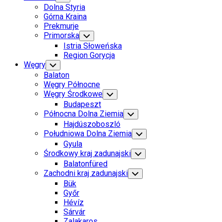
Child
Dolna Styria
Menu
Górna Kraina
Prekmurje
Primorska
Toggle
Child
Istria Słoweńska
Menu
Region Gorycja
Węgry
Toggle
Child
Balaton
Menu
Węgry Północne
Węgry Środkowe
Toggle
Child
Budapeszt
Menu
Północna Dolna Ziemia
Toggle
Child
Hajdúszoboszló
Menu
Południowa Dolna Ziemia
Toggle
Child
Gyula
Menu
Środkowy kraj zadunajski
Toggle
Child
Balatonfüred
Menu
Zachodni kraj zadunajski
Toggle
Child
Bük
Menu
Győr
Hévíz
Sárvár
Zalakaros