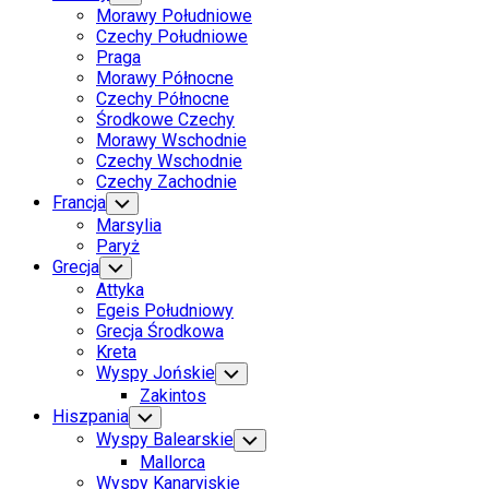
Child
Morawy Południowe
Menu
Czechy Południowe
Praga
Morawy Północne
Czechy Północne
Środkowe Czechy
Morawy Wschodnie
Czechy Wschodnie
Czechy Zachodnie
Francja
Toggle
Child
Marsylia
Menu
Paryż
Grecja
Toggle
Child
Attyka
Menu
Egeis Południowy
Grecja Środkowa
Kreta
Wyspy Jońskie
Toggle
Child
Zakintos
Menu
Hiszpania
Toggle
Child
Wyspy Balearskie
Toggle
Menu
Child
Mallorca
Menu
Wyspy Kanaryjskie