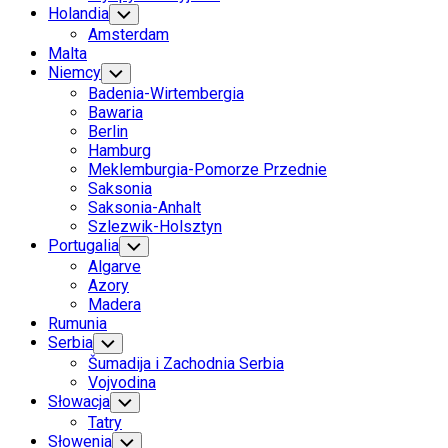
Holandia
Toggle
Child
Amsterdam
Menu
Malta
Niemcy
Toggle
Child
Badenia-Wirtembergia
Menu
Bawaria
Berlin
Hamburg
Meklemburgia-Pomorze Przednie
Saksonia
Saksonia-Anhalt
Szlezwik-Holsztyn
Portugalia
Toggle
Child
Algarve
Menu
Azory
Madera
Rumunia
Serbia
Toggle
Child
Šumadija i Zachodnia Serbia
Menu
Vojvodina
Słowacja
Toggle
Child
Tatry
Menu
Słowenia
Toggle