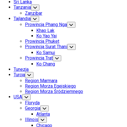
Sri Lanka
Tanzania
Toggle
Child
Zanzibar
Menu
Tajlandia
Toggle
Child
Prowincja Phang Nga
Toggle
Menu
Child
Khao Lak
Menu
Ko Yao Yai
Prowincja Phuket
Prowincja Surat Thani
Toggle
Child
Ko Samui
Menu
Prowincja Trat
Toggle
Child
Ko Chang
Menu
Tunezja
Turcja
Toggle
Child
Region Marmara
Menu
Region Morza Egejskiego
Region Morza Śródziemnego
USA
Toggle
Child
Floryda
Menu
Georgia
Toggle
Child
Atlanta
Menu
Illinois
Toggle
Child
Chicago