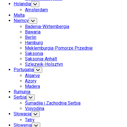
Holandia
Toggle
Child
Amsterdam
Menu
Malta
Niemcy
Toggle
Child
Badenia-Wirtembergia
Menu
Bawaria
Berlin
Hamburg
Meklemburgia-Pomorze Przednie
Saksonia
Saksonia-Anhalt
Szlezwik-Holsztyn
Portugalia
Toggle
Child
Algarve
Menu
Azory
Madera
Rumunia
Serbia
Toggle
Child
Šumadija i Zachodnia Serbia
Menu
Vojvodina
Current
Słowacja
Toggle
Child
Page
Current
Tatry
Menu
Parent
Page
Słowenia
Toggle