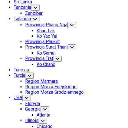
Sri Lanka
Tanzania
Toggle
Child
Zanzibar
Menu
Tajlandia
Toggle
Child
Prowincja Phang Nga
Toggle
Menu
Child
Khao Lak
Menu
Ko Yao Yai
Prowincja Phuket
Prowincja Surat Thani
Toggle
Child
Ko Samui
Menu
Prowincja Trat
Toggle
Child
Ko Chang
Menu
Tunezja
Turcja
Toggle
Child
Region Marmara
Menu
Region Morza Egejskiego
Region Morza Śródziemnego
USA
Toggle
Child
Floryda
Menu
Georgia
Toggle
Child
Atlanta
Menu
Illinois
Toggle
Child
Chicago