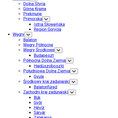
Child
Parent
Dolna Styria
Menu
Górna Kraina
Prekmurje
Primorska
Toggle
Child
Istria Słoweńska
Menu
Region Gorycja
Węgry
Toggle
Child
Balaton
Menu
Węgry Północne
Węgry Środkowe
Toggle
Child
Budapeszt
Menu
Północna Dolna Ziemia
Toggle
Child
Hajdúszoboszló
Menu
Południowa Dolna Ziemia
Toggle
Child
Gyula
Menu
Środkowy kraj zadunajski
Toggle
Child
Balatonfüred
Menu
Zachodni kraj zadunajski
Toggle
Child
Bük
Menu
Győr
Hévíz
Sárvár
Zalakaros