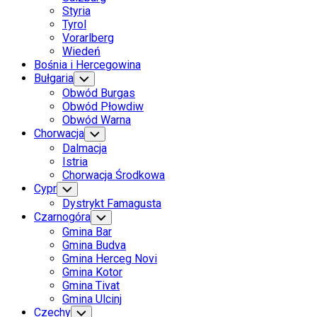
Styria
Tyrol
Vorarlberg
Wiedeń
Bośnia i Hercegowina
Bułgaria
Toggle
Child
Obwód Burgas
Menu
Obwód Płowdiw
Obwód Warna
Chorwacja
Toggle
Child
Dalmacja
Menu
Istria
Chorwacja Środkowa
Cypr
Toggle
Child
Dystrykt Famagusta
Menu
Czarnogóra
Toggle
Child
Gmina Bar
Menu
Gmina Budva
Gmina Herceg Novi
Gmina Kotor
Gmina Tivat
Gmina Ulcinj
Czechy
Toggle