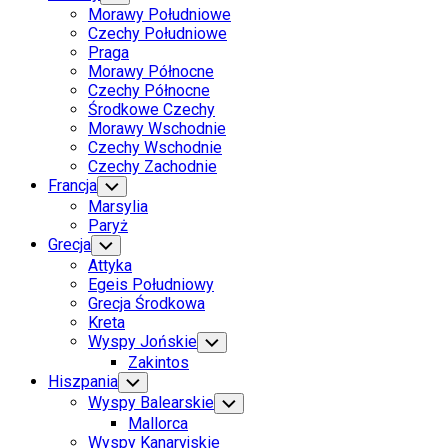
Child
Morawy Południowe
Menu
Czechy Południowe
Praga
Morawy Północne
Czechy Północne
Środkowe Czechy
Morawy Wschodnie
Czechy Wschodnie
Czechy Zachodnie
Francja
Toggle
Child
Marsylia
Menu
Paryż
Grecja
Toggle
Child
Attyka
Menu
Egeis Południowy
Grecja Środkowa
Kreta
Wyspy Jońskie
Toggle
Child
Zakintos
Menu
Hiszpania
Toggle
Child
Wyspy Balearskie
Toggle
Menu
Child
Mallorca
Menu
Wyspy Kanaryjskie