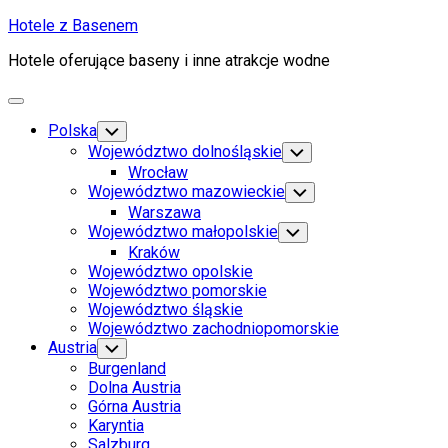
Skip
Hotele z Basenem
to
Hotele oferujące baseny i inne atrakcje wodne
content
Expand
Menu
Polska
Toggle
Child
Województwo dolnośląskie
Toggle
Menu
Child
Wrocław
Menu
Województwo mazowieckie
Toggle
Child
Warszawa
Menu
Województwo małopolskie
Toggle
Child
Kraków
Menu
Województwo opolskie
Województwo pomorskie
Województwo śląskie
Województwo zachodniopomorskie
Austria
Toggle
Child
Burgenland
Menu
Dolna Austria
Górna Austria
Karyntia
Salzburg