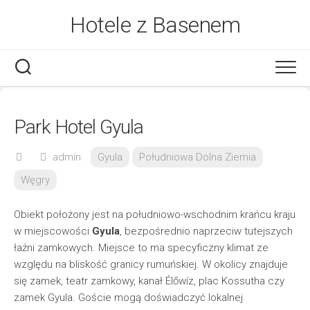
Skip
Hotele z Basenem
to
content
Park Hotel Gyula
admin
Gyula
Południowa Dolna Ziemia
Węgry
Obiekt położony jest na południowo-wschodnim krańcu kraju
w miejscowości
Gyula
, bezpośrednio naprzeciw tutejszych
łaźni zamkowych. Miejsce to ma specyficzny klimat ze
względu na bliskość granicy rumuńskiej. W okolicy znajduje
się zamek, teatr zamkowy, kanał Élőwíz, plac Kossutha czy
zamek Gyula. Goście mogą doświadczyć lokalnej