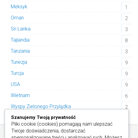
Meksyk
1
Oman
2
Sri Lanka
3
Tajlandia
8
Tanzania
3
Tunezja
9
Turcja
9
USA
9
Wietnam
6
Wyspy Zielonego Przylądka
2
Szanujemy Twoją prywatność
Pliki cookie (cookies) pomagają nam ulepszać
Twoje doświadczenia, dostarczać
spersonalizowane treści i analizować ruch. Możesz