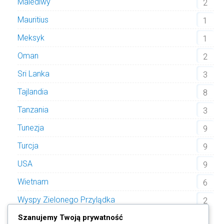
Malediwy
2
Mauritius
1
Meksyk
1
Oman
2
Sri Lanka
3
Tajlandia
8
Tanzania
3
Tunezja
9
Turcja
9
USA
9
Wietnam
6
Wyspy Zielonego Przylądka
2
Szanujemy Twoją prywatność