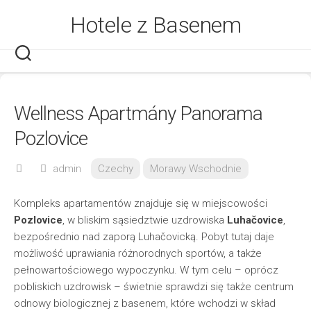
Skip
Hotele z Basenem
to
content
Wellness Apartmány Panorama
Pozlovice
admin
Czechy
Morawy Wschodnie
Kompleks apartamentów znajduje się w miejscowości
Pozlovice
, w bliskim sąsiedztwie uzdrowiska
Luhačovice
,
bezpośrednio nad zaporą Luhačovicką. Pobyt tutaj daje
możliwość uprawiania różnorodnych sportów, a także
pełnowartościowego wypoczynku. W tym celu – oprócz
pobliskich uzdrowisk – świetnie sprawdzi się także centrum
odnowy biologicznej z basenem, które wchodzi w skład