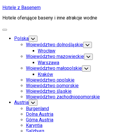
Skip
Hotele z Basenem
to
Hotele oferujące baseny i inne atrakcje wodne
content
Expand
Menu
Polska
Toggle
Child
Województwo dolnośląskie
Toggle
Menu
Child
Wrocław
Menu
Województwo mazowieckie
Toggle
Child
Warszawa
Menu
Województwo małopolskie
Toggle
Child
Kraków
Menu
Województwo opolskie
Województwo pomorskie
Województwo śląskie
Województwo zachodniopomorskie
Austria
Toggle
Child
Burgenland
Menu
Dolna Austria
Górna Austria
Karyntia
Salzburg