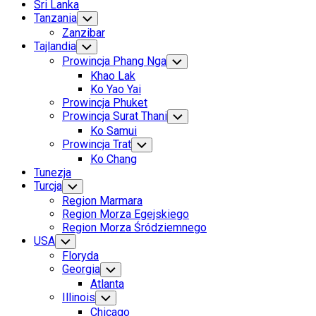
Sri Lanka
Tanzania
Toggle
Child
Zanzibar
Menu
Tajlandia
Toggle
Child
Prowincja Phang Nga
Toggle
Menu
Child
Khao Lak
Menu
Ko Yao Yai
Prowincja Phuket
Prowincja Surat Thani
Toggle
Child
Ko Samui
Menu
Prowincja Trat
Toggle
Child
Ko Chang
Menu
Tunezja
Turcja
Toggle
Child
Region Marmara
Menu
Region Morza Egejskiego
Region Morza Śródziemnego
USA
Toggle
Child
Floryda
Menu
Georgia
Toggle
Child
Atlanta
Menu
Illinois
Toggle
Child
Chicago