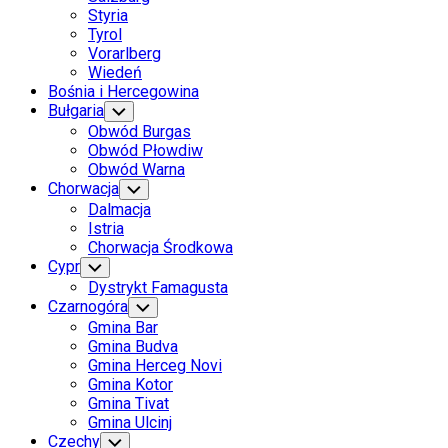
Styria
Tyrol
Vorarlberg
Wiedeń
Bośnia i Hercegowina
Bułgaria
Toggle
Child
Obwód Burgas
Menu
Obwód Płowdiw
Obwód Warna
Chorwacja
Toggle
Child
Dalmacja
Menu
Istria
Chorwacja Środkowa
Cypr
Toggle
Child
Dystrykt Famagusta
Menu
Czarnogóra
Toggle
Child
Gmina Bar
Menu
Gmina Budva
Gmina Herceg Novi
Gmina Kotor
Gmina Tivat
Gmina Ulcinj
Czechy
Toggle