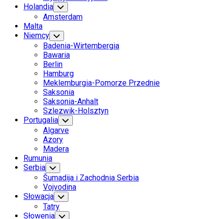
Holandia
Toggle
Child
Amsterdam
Menu
Malta
Niemcy
Toggle
Child
Badenia-Wirtembergia
Menu
Bawaria
Berlin
Hamburg
Meklemburgia-Pomorze Przednie
Saksonia
Saksonia-Anhalt
Szlezwik-Holsztyn
Portugalia
Toggle
Child
Algarve
Menu
Azory
Madera
Rumunia
Serbia
Toggle
Child
Šumadija i Zachodnia Serbia
Menu
Vojvodina
Słowacja
Toggle
Child
Tatry
Menu
Słowenia
Toggle