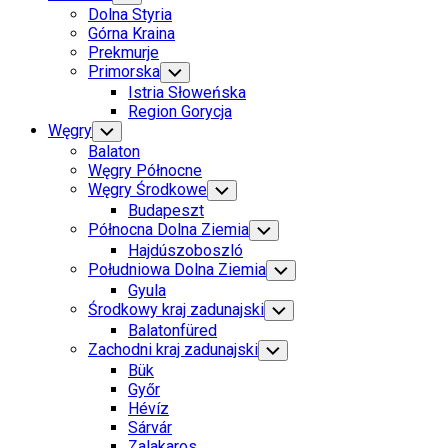
Child
Dolna Styria
Menu
Górna Kraina
Prekmurje
Primorska
Toggle
Child
Istria Słoweńska
Menu
Region Gorycja
Current
Węgry
Toggle
Child
Page
Current
Balaton
Menu
Parent
Page
Węgry Północne
Parent
Węgry Środkowe
Toggle
Child
Budapeszt
Menu
Północna Dolna Ziemia
Toggle
Child
Hajdúszoboszló
Menu
Południowa Dolna Ziemia
Toggle
Child
Gyula
Menu
Środkowy kraj zadunajski
Toggle
Child
Balatonfüred
Menu
Current
Zachodni kraj zadunajski
Toggle
Child
Page
Bük
Menu
Parent
Győr
Current
Hévíz
Page
Sárvár
Parent
Zalakaros