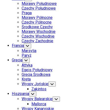
Child
Morawy Południowe
Menu
Czechy Południowe
Praga
Morawy Północne
Czechy Północne
Środkowe Czechy
Morawy Wschodnie
Czechy Wschodnie
Czechy Zachodnie
Francja
Toggle
Child
Marsylia
Menu
Paryż
Grecja
Toggle
Child
Attyka
Menu
Egeis Południowy
Grecja Środkowa
Kreta
Wyspy Jońskie
Toggle
Child
Zakintos
Menu
Hiszpania
Toggle
Child
Wyspy Balearskie
Toggle
Menu
Child
Mallorca
Menu
Wyspy Kanaryjskie