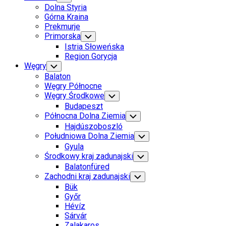
Child
Dolna Styria
Menu
Górna Kraina
Prekmurje
Primorska
Toggle
Child
Istria Słoweńska
Menu
Region Gorycja
Węgry
Toggle
Child
Balaton
Menu
Węgry Północne
Węgry Środkowe
Toggle
Child
Budapeszt
Menu
Północna Dolna Ziemia
Toggle
Child
Hajdúszoboszló
Menu
Południowa Dolna Ziemia
Toggle
Child
Gyula
Menu
Środkowy kraj zadunajski
Toggle
Child
Balatonfüred
Menu
Zachodni kraj zadunajski
Toggle
Child
Bük
Menu
Győr
Hévíz
Sárvár
Zalakaros