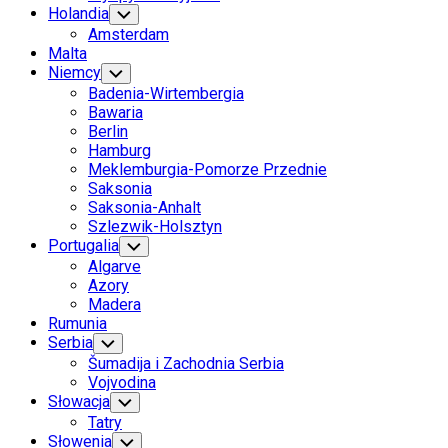
Holandia
Toggle
Child
Amsterdam
Menu
Malta
Niemcy
Toggle
Child
Badenia-Wirtembergia
Menu
Bawaria
Berlin
Hamburg
Meklemburgia-Pomorze Przednie
Saksonia
Saksonia-Anhalt
Szlezwik-Holsztyn
Portugalia
Toggle
Child
Algarve
Menu
Azory
Madera
Rumunia
Serbia
Toggle
Child
Šumadija i Zachodnia Serbia
Menu
Vojvodina
Słowacja
Toggle
Child
Tatry
Menu
Słowenia
Toggle