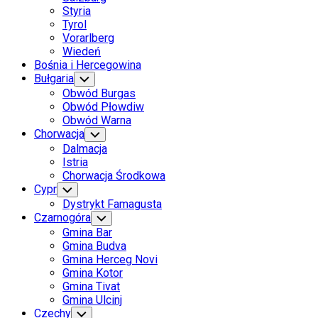
Styria
Tyrol
Vorarlberg
Wiedeń
Bośnia i Hercegowina
Bułgaria
Toggle
Child
Obwód Burgas
Menu
Obwód Płowdiw
Obwód Warna
Chorwacja
Toggle
Child
Dalmacja
Menu
Istria
Chorwacja Środkowa
Cypr
Toggle
Child
Dystrykt Famagusta
Menu
Czarnogóra
Toggle
Child
Gmina Bar
Menu
Gmina Budva
Gmina Herceg Novi
Gmina Kotor
Gmina Tivat
Gmina Ulcinj
Current
Czechy
Toggle