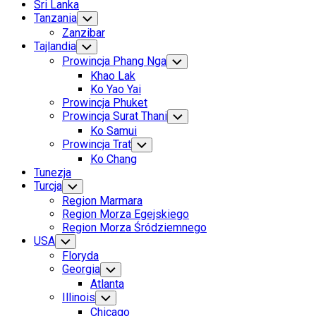
Sri Lanka
Tanzania
Toggle
Child
Zanzibar
Menu
Tajlandia
Toggle
Child
Prowincja Phang Nga
Toggle
Menu
Child
Khao Lak
Menu
Ko Yao Yai
Prowincja Phuket
Prowincja Surat Thani
Toggle
Child
Ko Samui
Menu
Prowincja Trat
Toggle
Child
Ko Chang
Menu
Tunezja
Turcja
Toggle
Child
Region Marmara
Menu
Region Morza Egejskiego
Region Morza Śródziemnego
USA
Toggle
Child
Floryda
Menu
Georgia
Toggle
Child
Atlanta
Menu
Illinois
Toggle
Child
Chicago