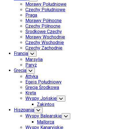
Child
Page
Morawy Południowe
Menu
Parent
Czechy Południowe
Praga
Morawy Północne
Current
Czechy Północne
Page
Środkowe Czechy
Parent
Morawy Wschodnie
Czechy Wschodnie
Czechy Zachodnie
Francja
Toggle
Child
Marsylia
Menu
Paryż
Grecja
Toggle
Child
Attyka
Menu
Egeis Południowy
Grecja Środkowa
Kreta
Wyspy Jońskie
Toggle
Child
Zakintos
Menu
Hiszpania
Toggle
Child
Wyspy Balearskie
Toggle
Menu
Child
Mallorca
Menu
Wyspy Kanaryjskie