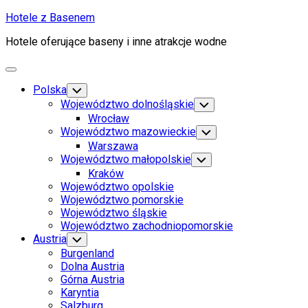
Skip
Hotele z Basenem
to
Hotele oferujące baseny i inne atrakcje wodne
content
Expand
Menu
Polska
Toggle
Child
Województwo dolnośląskie
Toggle
Menu
Child
Wrocław
Menu
Województwo mazowieckie
Toggle
Child
Warszawa
Menu
Województwo małopolskie
Toggle
Child
Kraków
Menu
Województwo opolskie
Województwo pomorskie
Województwo śląskie
Województwo zachodniopomorskie
Austria
Toggle
Child
Burgenland
Menu
Dolna Austria
Górna Austria
Karyntia
Salzburg