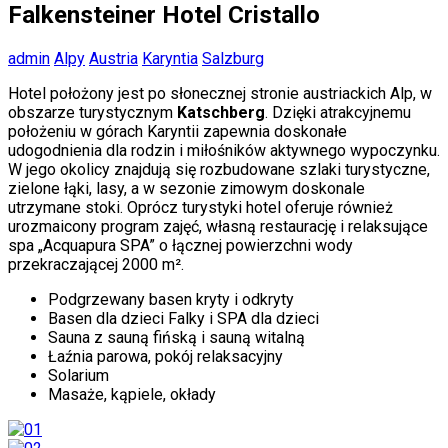
Falkensteiner Hotel Cristallo
admin
Alpy
Austria
Karyntia
Salzburg
Hotel położony jest po słonecznej stronie austriackich Alp, w
obszarze turystycznym
Katschberg
. Dzięki atrakcyjnemu
położeniu w górach Karyntii zapewnia doskonałe
udogodnienia dla rodzin i miłośników aktywnego wypoczynku.
W jego okolicy znajdują się rozbudowane szlaki turystyczne,
zielone łąki, lasy, a w sezonie zimowym doskonale
utrzymane stoki. Oprócz turystyki hotel oferuje również
urozmaicony program zajęć, własną restaurację i relaksujące
spa „Acquapura SPA” o łącznej powierzchni wody
przekraczającej 2000 m².
Podgrzewany basen kryty i odkryty
Basen dla dzieci Falky i SPA dla dzieci
Sauna z sauną fińską i sauną witalną
Łaźnia parowa, pokój relaksacyjny
Solarium
Masaże, kąpiele, okłady