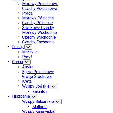
Child
Morawy Południowe
Menu
Czechy Południowe
Praga
Morawy Północne
Czechy Północne
Środkowe Czechy
Morawy Wschodnie
Czechy Wschodnie
Czechy Zachodnie
Francja
Toggle
Child
Marsylia
Menu
Paryż
Grecja
Toggle
Child
Attyka
Menu
Egeis Południowy
Grecja Środkowa
Kreta
Wyspy Jońskie
Toggle
Child
Zakintos
Menu
Hiszpania
Toggle
Child
Wyspy Balearskie
Toggle
Menu
Child
Mallorca
Menu
Wyspy Kanaryjskie