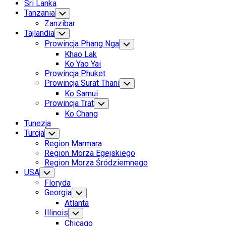
Sri Lanka
Tanzania
Toggle
Child
Zanzibar
Menu
Tajlandia
Toggle
Child
Prowincja Phang Nga
Toggle
Menu
Child
Khao Lak
Menu
Ko Yao Yai
Prowincja Phuket
Prowincja Surat Thani
Toggle
Child
Ko Samui
Menu
Prowincja Trat
Toggle
Child
Ko Chang
Menu
Tunezja
Turcja
Toggle
Child
Region Marmara
Menu
Region Morza Egejskiego
Region Morza Śródziemnego
USA
Toggle
Child
Floryda
Menu
Georgia
Toggle
Child
Atlanta
Menu
Illinois
Toggle
Child
Chicago