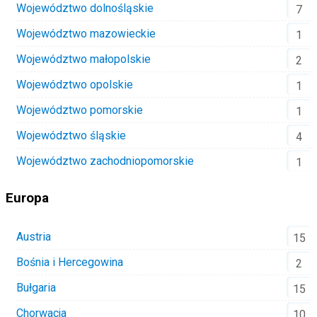
Województwo dolnośląskie
7
Województwo mazowieckie
1
Województwo małopolskie
2
Województwo opolskie
1
Województwo pomorskie
1
Województwo śląskie
4
Województwo zachodniopomorskie
1
Europa
Austria
15
Bośnia i Hercegowina
2
Bułgaria
15
Chorwacja
10