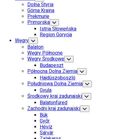
Child
Dolna Styria
Menu
Górna Kraina
Prekmurje
Primorska
Toggle
Child
Istria Słoweńska
Menu
Region Gorycja
Węgry
Toggle
Child
Balaton
Menu
Węgry Północne
Węgry Środkowe
Toggle
Child
Budapeszt
Menu
Północna Dolna Ziemia
Toggle
Child
Hajdúszoboszló
Menu
Południowa Dolna Ziemia
Toggle
Child
Gyula
Menu
Środkowy kraj zadunajski
Toggle
Child
Balatonfüred
Menu
Zachodni kraj zadunajski
Toggle
Child
Bük
Menu
Győr
Hévíz
Sárvár
Zalakaros