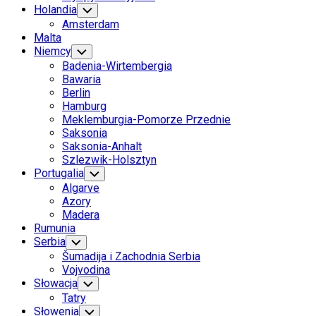
Holandia
Toggle
Child
Amsterdam
Menu
Malta
Niemcy
Toggle
Child
Badenia-Wirtembergia
Menu
Bawaria
Berlin
Hamburg
Meklemburgia-Pomorze Przednie
Saksonia
Saksonia-Anhalt
Szlezwik-Holsztyn
Portugalia
Toggle
Child
Algarve
Menu
Azory
Madera
Rumunia
Serbia
Toggle
Child
Šumadija i Zachodnia Serbia
Menu
Vojvodina
Słowacja
Toggle
Child
Tatry
Menu
Słowenia
Toggle