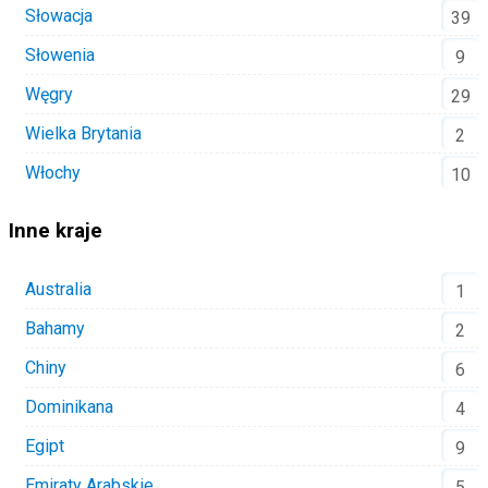
Słowacja
39
Słowenia
9
Węgry
29
Wielka Brytania
2
Włochy
10
Inne kraje
Australia
1
Bahamy
2
Chiny
6
Dominikana
4
Egipt
9
Emiraty Arabskie
5