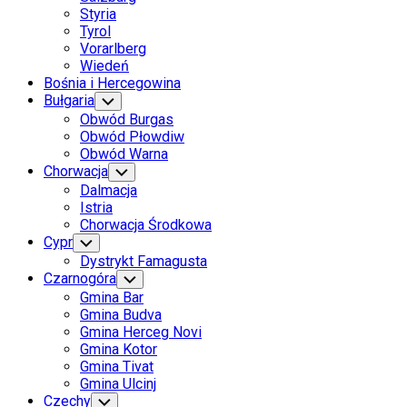
Parent
Page
Styria
Parent
Tyrol
Vorarlberg
Wiedeń
Bośnia i Hercegowina
Bułgaria
Toggle
Child
Obwód Burgas
Menu
Obwód Płowdiw
Obwód Warna
Chorwacja
Toggle
Child
Dalmacja
Menu
Istria
Chorwacja Środkowa
Cypr
Toggle
Child
Dystrykt Famagusta
Menu
Czarnogóra
Toggle
Child
Gmina Bar
Menu
Gmina Budva
Gmina Herceg Novi
Gmina Kotor
Gmina Tivat
Gmina Ulcinj
Czechy
Toggle