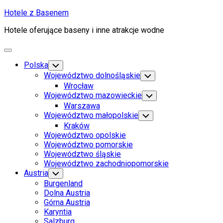
Skip
Hotele z Basenem
to
Hotele oferujące baseny i inne atrakcje wodne
content
Expand
Menu
Polska
Toggle
Child
Województwo dolnośląskie
Toggle
Menu
Child
Wrocław
Menu
Województwo mazowieckie
Toggle
Child
Warszawa
Menu
Województwo małopolskie
Toggle
Child
Kraków
Menu
Województwo opolskie
Województwo pomorskie
Województwo śląskie
Województwo zachodniopomorskie
Current
Austria
Toggle
Child
Page
Burgenland
Menu
Parent
Dolna Austria
Górna Austria
Current
Karyntia
Page
Current
Salzburg