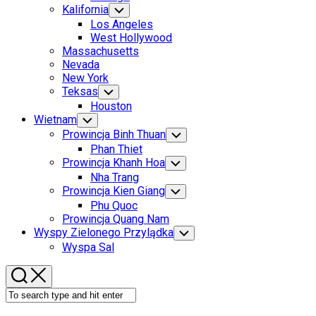
Menu
Kalifornia
Toggle
Child
Los Angeles
Menu
West Hollywood
Massachusetts
Nevada
New York
Teksas
Toggle
Child
Houston
Menu
Wietnam
Toggle
Child
Prowincja Binh Thuan
Toggle
Menu
Child
Phan Thiet
Menu
Prowincja Khanh Hoa
Toggle
Child
Nha Trang
Menu
Prowincja Kien Giang
Toggle
Child
Phu Quoc
Menu
Prowincja Quang Nam
Wyspy Zielonego Przylądka
Toggle
Child
Wyspa Sal
Menu