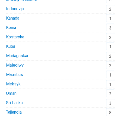
Indonezja
2
Kanada
1
Kenia
3
Kostaryka
2
Kuba
1
Madagaskar
2
Malediwy
2
Mauritius
1
Meksyk
1
Oman
2
Sri Lanka
3
Tajlandia
8