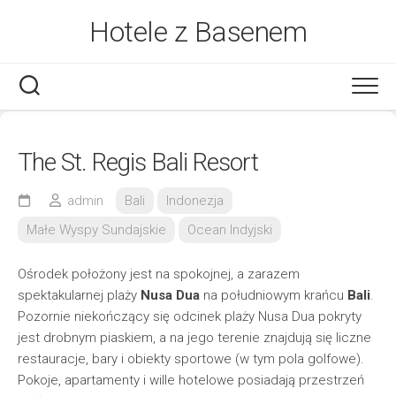
Skip
Hotele z Basenem
to
content
The St. Regis Bali Resort
admin
Bali
Indonezja
Małe Wyspy Sundajskie
Ocean Indyjski
Ośrodek położony jest na spokojnej, a zarazem
spektakularnej plaży
Nusa Dua
na południowym krańcu
Bali
.
Pozornie niekończący się odcinek plaży Nusa Dua pokryty
jest drobnym piaskiem, a na jego terenie znajdują się liczne
restauracje, bary i obiekty sportowe (w tym pola golfowe).
Pokoje, apartamenty i wille hotelowe posiadają przestrzeń