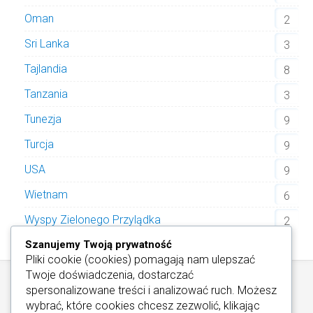
Oman
2
Sri Lanka
3
Tajlandia
8
Tanzania
3
Tunezja
9
Turcja
9
USA
9
Wietnam
6
Wyspy Zielonego Przylądka
2
Szanujemy Twoją prywatność
Pliki cookie (cookies) pomagają nam ulepszać
Twoje doświadczenia, dostarczać
spersonalizowane treści i analizować ruch. Możesz
wybrać, które cookies chcesz zezwolić, klikając