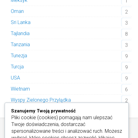
Meksyk
1
Oman
2
Sri Lanka
3
Tajlandia
8
Tanzania
3
Tunezja
9
Turcja
9
USA
9
Wietnam
6
Wyspy Zielonego Przylądka
2
Szanujemy Twoją prywatność
Pliki cookie (cookies) pomagają nam ulepszać
Twoje doświadczenia, dostarczać
spersonalizowane treści i analizować ruch. Możesz
wybrać, które cookies chcesz zezwolić, klikając