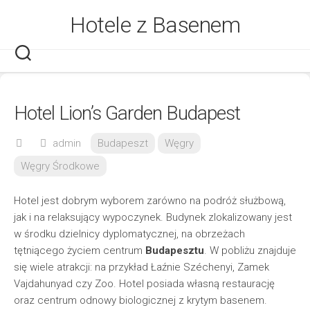
Skip
Hotele z Basenem
to
content
Hotel Lion’s Garden Budapest
admin
Budapeszt
Węgry
Węgry Środkowe
Hotel jest dobrym wyborem zarówno na podróż służbową,
jak i na relaksujący wypoczynek. Budynek zlokalizowany jest
w środku dzielnicy dyplomatycznej, na obrzeżach
tętniącego życiem centrum
Budapesztu
. W pobliżu znajduje
się wiele atrakcji: na przykład Łaźnie Széchenyi, Zamek
Vajdahunyad czy Zoo. Hotel posiada własną restaurację
oraz centrum odnowy biologicznej z krytym basenem.