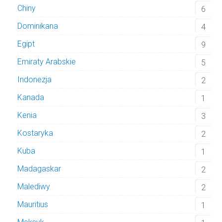
Chiny
6
Dominikana
4
Egipt
9
Emiraty Arabskie
5
Indonezja
2
Kanada
1
Kenia
3
Kostaryka
2
Kuba
1
Madagaskar
2
Malediwy
2
Mauritius
1