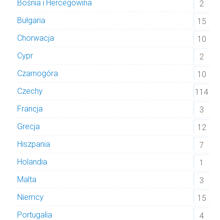
Bośnia i Hercegowina
2
Bułgaria
15
Chorwacja
10
Cypr
2
Czarnogóra
10
Czechy
114
Francja
3
Grecja
12
Hiszpania
7
Holandia
1
Malta
3
Niemcy
15
Portugalia
4