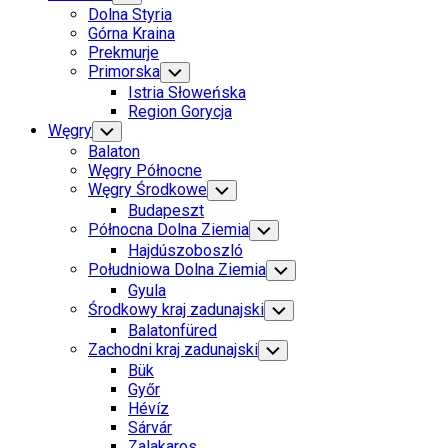
Child
Dolna Styria
Menu
Górna Kraina
Prekmurje
Primorska
Toggle
Child
Istria Słoweńska
Menu
Region Gorycja
Current
Węgry
Toggle
Child
Page
Current
Balaton
Menu
Parent
Page
Węgry Północne
Parent
Węgry Środkowe
Toggle
Child
Budapeszt
Menu
Północna Dolna Ziemia
Toggle
Child
Hajdúszoboszló
Menu
Południowa Dolna Ziemia
Toggle
Child
Gyula
Menu
Środkowy kraj zadunajski
Toggle
Child
Balatonfüred
Menu
Current
Zachodni kraj zadunajski
Toggle
Child
Page
Bük
Menu
Parent
Győr
Current
Hévíz
Page
Sárvár
Parent
Zalakaros