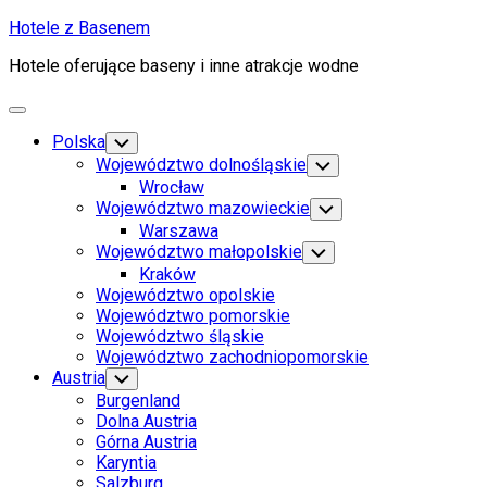
Skip
Hotele z Basenem
to
Hotele oferujące baseny i inne atrakcje wodne
content
Expand
Menu
Polska
Toggle
Child
Województwo dolnośląskie
Toggle
Menu
Child
Wrocław
Menu
Województwo mazowieckie
Toggle
Child
Warszawa
Menu
Województwo małopolskie
Toggle
Child
Kraków
Menu
Województwo opolskie
Województwo pomorskie
Województwo śląskie
Województwo zachodniopomorskie
Austria
Toggle
Child
Burgenland
Menu
Dolna Austria
Górna Austria
Karyntia
Salzburg