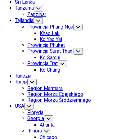
Sri Lanka
Tanzania
Toggle
Child
Zanzibar
Menu
Tajlandia
Toggle
Child
Prowincja Phang Nga
Toggle
Menu
Child
Khao Lak
Menu
Ko Yao Yai
Prowincja Phuket
Prowincja Surat Thani
Toggle
Child
Ko Samui
Menu
Prowincja Trat
Toggle
Child
Ko Chang
Menu
Tunezja
Turcja
Toggle
Child
Region Marmara
Menu
Region Morza Egejskiego
Region Morza Śródziemnego
USA
Toggle
Child
Floryda
Menu
Georgia
Toggle
Child
Atlanta
Menu
Illinois
Toggle
Child
Chicago