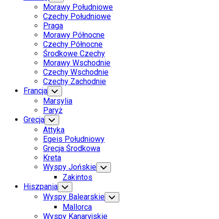
Child
Morawy Południowe
Menu
Czechy Południowe
Praga
Morawy Północne
Czechy Północne
Środkowe Czechy
Morawy Wschodnie
Czechy Wschodnie
Czechy Zachodnie
Francja
Toggle
Child
Marsylia
Menu
Paryż
Grecja
Toggle
Child
Attyka
Menu
Egeis Południowy
Grecja Środkowa
Kreta
Wyspy Jońskie
Toggle
Child
Zakintos
Menu
Hiszpania
Toggle
Child
Wyspy Balearskie
Toggle
Menu
Child
Mallorca
Menu
Wyspy Kanaryjskie