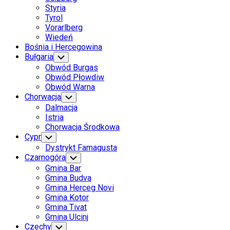
Styria
Tyrol
Vorarlberg
Wiedeń
Bośnia i Hercegowina
Bułgaria
Toggle
Child
Obwód Burgas
Menu
Obwód Płowdiw
Obwód Warna
Chorwacja
Toggle
Child
Dalmacja
Menu
Istria
Chorwacja Środkowa
Cypr
Toggle
Child
Dystrykt Famagusta
Menu
Czarnogóra
Toggle
Child
Gmina Bar
Menu
Gmina Budva
Gmina Herceg Novi
Gmina Kotor
Gmina Tivat
Gmina Ulcinj
Czechy
Toggle