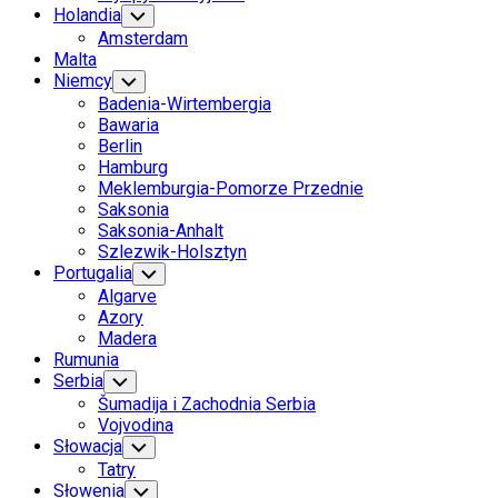
Holandia
Toggle
Child
Amsterdam
Menu
Malta
Niemcy
Toggle
Child
Badenia-Wirtembergia
Menu
Bawaria
Berlin
Hamburg
Meklemburgia-Pomorze Przednie
Saksonia
Saksonia-Anhalt
Szlezwik-Holsztyn
Portugalia
Toggle
Child
Algarve
Menu
Azory
Madera
Rumunia
Serbia
Toggle
Child
Šumadija i Zachodnia Serbia
Menu
Vojvodina
Słowacja
Toggle
Child
Tatry
Menu
Słowenia
Toggle