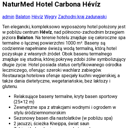
NaturMed Hotel Carbona Hévíz
admin
Balaton
Hévíz
Węgry
Zachodni kraj zadunajski
Ten elegancki, kompleksowo wyposażony hotel położony jest
w pobliżu centrum
Hévíz
, nad północno-zachodnim brzegiem
jeziora
Balaton
. Na terenie hotelu znajduje się całoroczne spa
termalne o łącznej powierzchni 1000 m². Baseny są
codziennie napełniane świeżą wodą termalną, którą hotel
pozyskuje z własnych źródeł. Obok basenu termalnego
znajduje się studnia, której pokrywę zdobi żółw symbolizujący
długie życie. Hotel posiada status certyfikowanego ośrodka
leczniczego, oferując szeroki wachlarz zabiegów.
Restauracja hotelowa oferuje specjały kuchni węgierskiej, a
także dania dietetyczne, wegetariańskie, bez laktozy i
glutenu.
Relaksujące baseny termalne, kryty basen sportowy
(25×12 m)
Zewnętrzne spa z atrakcjami wodnymi i ogrodem w
stylu śródziemnomorskim
Sezonowy basen dla nastolatków (w pobliżu spa)
2 jacuzzi, ścieżka Kneippa, świat saun