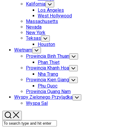
Menu
Kalifornia
Toggle
Child
Los Angeles
Menu
West Hollywood
Massachusetts
Nevada
New York
Teksas
Toggle
Child
Houston
Menu
Wietnam
Toggle
Child
Prowincja Binh Thuan
Toggle
Menu
Child
Phan Thiet
Menu
Prowincja Khanh Hoa
Toggle
Child
Nha Trang
Menu
Prowincja Kien Giang
Toggle
Child
Phu Quoc
Menu
Prowincja Quang Nam
Wyspy Zielonego Przylądka
Toggle
Child
Wyspa Sal
Menu