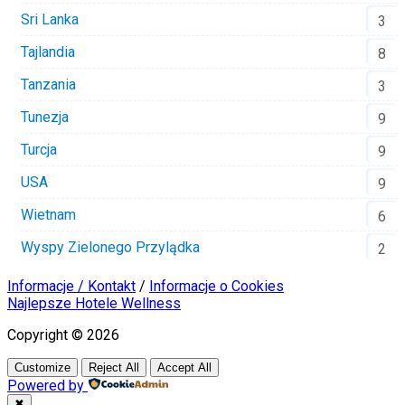
Sri Lanka
3
Tajlandia
8
Tanzania
3
Tunezja
9
Turcja
9
USA
9
Wietnam
6
Wyspy Zielonego Przylądka
2
Informacje / Kontakt
/
Informacje o Cookies
Najlepsze Hotele Wellness
Copyright © 2026
Customize
Reject All
Accept All
Powered by
✖