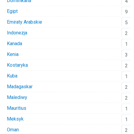
Dominikana
4
Egipt
9
Emiraty Arabskie
5
Indonezja
2
Kanada
1
Kenia
3
Kostaryka
2
Kuba
1
Madagaskar
2
Malediwy
2
Mauritius
1
Meksyk
1
Oman
2