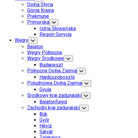
Child
Dolna Styria
Menu
Górna Kraina
Prekmurje
Primorska
Toggle
Child
Istria Słoweńska
Menu
Region Gorycja
Węgry
Toggle
Child
Balaton
Menu
Węgry Północne
Węgry Środkowe
Toggle
Child
Budapeszt
Menu
Północna Dolna Ziemia
Toggle
Child
Hajdúszoboszló
Menu
Południowa Dolna Ziemia
Toggle
Child
Gyula
Menu
Środkowy kraj zadunajski
Toggle
Child
Balatonfüred
Menu
Zachodni kraj zadunajski
Toggle
Child
Bük
Menu
Győr
Hévíz
Sárvár
Zalakaros