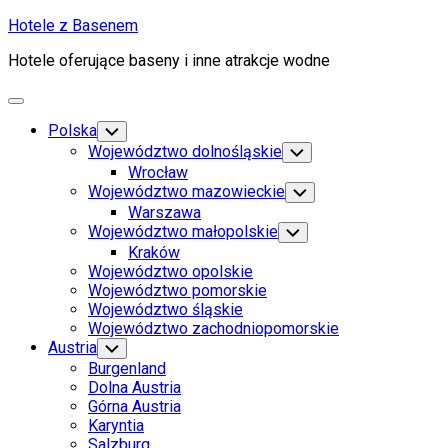
Skip
Hotele z Basenem
to
Hotele oferujące baseny i inne atrakcje wodne
content
Expand
Menu
Polska
Toggle
Child
Województwo dolnośląskie
Toggle
Menu
Child
Wrocław
Menu
Województwo mazowieckie
Toggle
Child
Warszawa
Menu
Województwo małopolskie
Toggle
Child
Kraków
Menu
Województwo opolskie
Województwo pomorskie
Województwo śląskie
Województwo zachodniopomorskie
Austria
Toggle
Child
Burgenland
Menu
Dolna Austria
Górna Austria
Karyntia
Salzburg