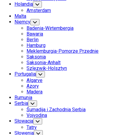
Holandia
Toggle
Child
Amsterdam
Menu
Malta
Niemcy
Toggle
Child
Badenia-Wirtembergia
Menu
Bawaria
Berlin
Hamburg
Meklemburgia-Pomorze Przednie
Saksonia
Saksonia-Anhalt
Szlezwik-Holsztyn
Portugalia
Toggle
Child
Algarve
Menu
Azory
Madera
Rumunia
Serbia
Toggle
Child
Šumadija i Zachodnia Serbia
Menu
Vojvodina
Słowacja
Toggle
Child
Tatry
Menu
Słowenia
Toggle