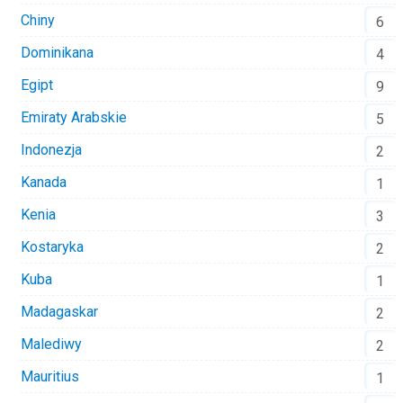
Chiny
6
Dominikana
4
Egipt
9
Emiraty Arabskie
5
Indonezja
2
Kanada
1
Kenia
3
Kostaryka
2
Kuba
1
Madagaskar
2
Malediwy
2
Mauritius
1