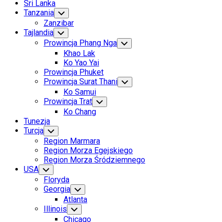
Sri Lanka
Tanzania
Toggle
Child
Zanzibar
Menu
Tajlandia
Toggle
Child
Prowincja Phang Nga
Toggle
Menu
Child
Khao Lak
Menu
Ko Yao Yai
Prowincja Phuket
Prowincja Surat Thani
Toggle
Child
Ko Samui
Menu
Prowincja Trat
Toggle
Child
Ko Chang
Menu
Tunezja
Turcja
Toggle
Child
Region Marmara
Menu
Region Morza Egejskiego
Region Morza Śródziemnego
USA
Toggle
Child
Floryda
Menu
Georgia
Toggle
Child
Atlanta
Menu
Illinois
Toggle
Child
Chicago