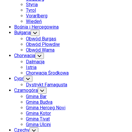
Styria
Tyrol
Vorarlberg
Wiedeń
Bośnia i Hercegowina
Bułgaria
Toggle
Child
Obwód Burgas
Menu
Obwód Płowdiw
Obwód Warna
Chorwacja
Toggle
Child
Dalmacja
Menu
Istria
Chorwacja Środkowa
Cypr
Toggle
Child
Dystrykt Famagusta
Menu
Czarnogóra
Toggle
Child
Gmina Bar
Menu
Gmina Budva
Gmina Herceg Novi
Gmina Kotor
Gmina Tivat
Gmina Ulcinj
Current
Czechy
Toggle