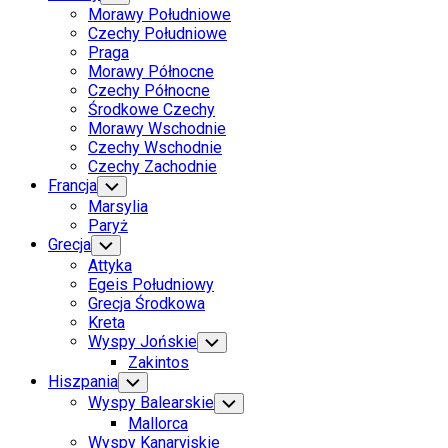
Child
Page
Morawy Południowe
Menu
Parent
Czechy Południowe
Praga
Morawy Północne
Czechy Północne
Środkowe Czechy
Morawy Wschodnie
Czechy Wschodnie
Current
Czechy Zachodnie
Page
Francja
Toggle
Child
Parent
Marsylia
Menu
Paryż
Grecja
Toggle
Child
Attyka
Menu
Egeis Południowy
Grecja Środkowa
Kreta
Wyspy Jońskie
Toggle
Child
Zakintos
Menu
Hiszpania
Toggle
Child
Wyspy Balearskie
Toggle
Menu
Child
Mallorca
Menu
Wyspy Kanaryjskie