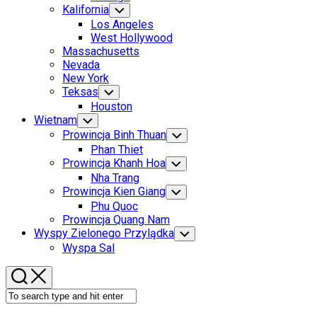
Menu
Kalifornia
Toggle
Child
Los Angeles
Menu
West Hollywood
Massachusetts
Nevada
New York
Teksas
Toggle
Child
Houston
Menu
Wietnam
Toggle
Child
Prowincja Binh Thuan
Toggle
Menu
Child
Phan Thiet
Menu
Prowincja Khanh Hoa
Toggle
Child
Nha Trang
Menu
Prowincja Kien Giang
Toggle
Child
Phu Quoc
Menu
Prowincja Quang Nam
Wyspy Zielonego Przylądka
Toggle
Child
Wyspa Sal
Menu