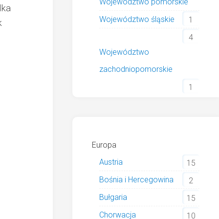
Województwo pomorskie
dka
Województwo śląskie
1
k
4
Województwo
zachodniopomorskie
1
Europa
Austria
15
Bośnia i Hercegowina
2
Bułgaria
15
Chorwacja
10