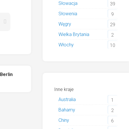
Słowacja
39
Słowenia
9
Węgry
29
Wielka Brytania
2
Włochy
10
Berlin
Inne kraje
Australia
1
Bahamy
2
Chiny
6