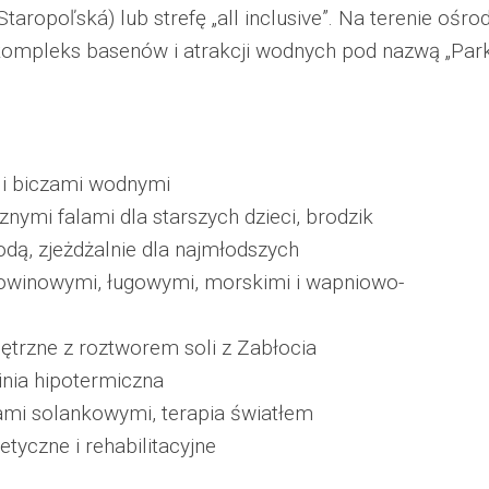
Staropoľská) lub strefę „all inclusive”. Na terenie ośro
 kompleks basenów i atrakcji wodnych pod nazwą „Par
 i biczami wodnymi
znymi falami dla starszych dzieci, brodzik
odą, zjeżdżalnie dla najmłodszych
orowinowymi, ługowymi, morskimi i wapniowo-
ętrzne z roztworem soli z Zabłocia
inia hipotermiczna
niami solankowymi, terapia światłem
tyczne i rehabilitacyjne