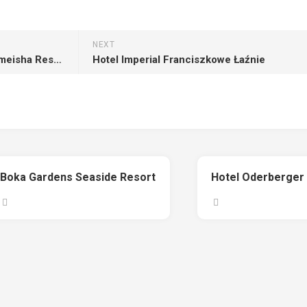
NEXT
Intercontinental Shenzhen Dameisha Resort
Hotel Imperial Franciszkowe Łaźnie
Boka Gardens Seaside Resort
Hotel Oderberger 