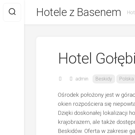
Skip
Hotele z Basenem
to
Hot
content
Hotel Gołęb
admin
Beskidy
Polska
Ośrodek położony jest w góra
okien rozpościera się niepowt
Dzięki doskonałej lokalizacji 
krajobrazem, ale także dostęp
Beskidów. Oferta w zakresie ga