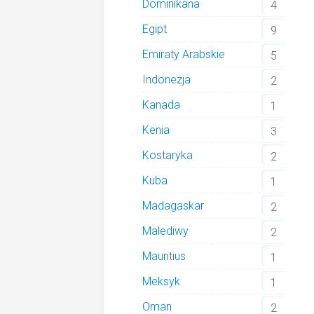
Dominikana
4
Egipt
9
Emiraty Arabskie
5
Indonezja
2
Kanada
1
Kenia
3
Kostaryka
2
Kuba
1
Madagaskar
2
Malediwy
2
Mauritius
1
Meksyk
1
Oman
2