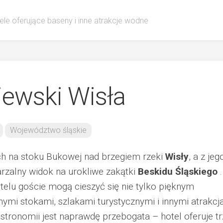
ele oferujące baseny i inne atrakcje wodne
iewski Wisła
Województwo śląskie
ch na stoku Bukowej nad brzegiem rzeki
Wisły
, a z jeg
arzalny widok na urokliwe zakątki
Beskidu Śląskiego
.
hotelu goście mogą cieszyć się nie tylko pięknym
nymi stokami, szlakami turystycznymi i innymi atrakcj
stronomii jest naprawdę przebogata – hotel oferuje tr